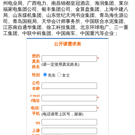
州电业局、广西电力、南昌锦都皇冠酒店、海润集团、莱尔
福家电集团公司、银丰集团公司、金算盘集团、上海中建八
局、山东煤机集团、山东世纪天鸿书业集团、青岛海生源公
司、青岛国税局、天华会计师事务所、中国联合水泥集团、
江苏南自通华集团、徐工科技集团、北京环球电广、三一重
工集团、中联中科集团、中国南车、中国重汽等企业；
公开课需求表
您的
*
真实
(请一定使用真实姓名)
姓名
性别
先生
女士
公司
名称
e-mai
*
l地址
电话/
*
手机
(电话请带上区号，谢谢)
qq
上课