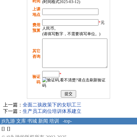
时间
(时间格式2025-03-12)
上课
地点
*
元
费用
人民币。
预算
(请填写数字，不需要填写单位。)
其它
咨询
*
验证
码
上一篇：
全面二孩政策下的女职工三
下一篇：
生产员工岗位培训体系建立
j9九游
文库
书城
新闻
培训
-top-
[] []