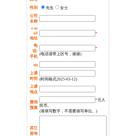
性别
先生
女士
公司
名称
e-m
ail
*
地址
电
*
话/
(电话请带上区号，谢谢)
手机
qq
上课
时间
(时间格式2025-03-12)
上课
地点
*
元人
费用
民币。
预算
(请填写数字，不需要填写单位。)
其它
咨询