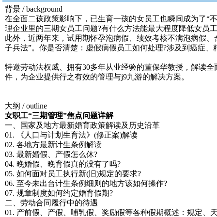
背景 / background
在全面二孩政策影响下，已生育一孩的女员工也瞬间成为了“
理企业里的三期女员工问题?有什么方法能最大程度降低女员
此外，近两年来，试用期怀孕泡病假、绩效考核不满泡病假、
子兵法”。你是否清楚：虚假病假员工如何处理?涉及到癌症、
特邀劳动法权威、拥有30多年从业经验的董保华教授，解读
件，为企业提供行之有效的管理与j9九游的解决方案。
大纲 / outline
女职工“三期管理”焦点问题详解
一、国家及地方最新婚育政策解读及历史沿革
01. 《人口与计划生育法》(修正案)解读
02. 各地方最新计生条例解读
03. 最新婚假、产假怎么休?
04. 晚婚假、晚育假真的没有了吗?
05. 如何面对员工执行新(旧)规定的要求?
06. 至今未出台计生条例细则的地方该如何操作?
07. 规章制度如何约定婚育假期?
二、劳动合同履行中的待遇
01. 产前假、产假、哺乳假、奖励假等各种假期概述：规定、