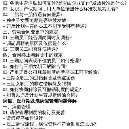
02. 各地生育津贴如何支付?是否由企业支付?发放标准是什么?
03. 女职工产假期间，用人单位按照什么标准发放其工资?
04. 二胎与一胎待遇有何差异?
» 独生子女费奖励是否继续发放?
» 违反计划生育的员工不能享受哪些待遇?
三、劳动合同变更中的规定
01. 三期员工能否调岗同时又调薪?
» 调岗调薪的原因及依据是什么?
02. 三期员工能否降低待遇?
四、合同终止与解除中的规定
01. 三期期间表现不佳的员工如何处理?
02. 如何与三期女职工解除合同?
03. 严重违反公司规章制度的孕期员工可否解除?
» 三期女职工的过错解除及热点案例
» 三期女职工的非过错解除及限制
04. 如何协商解除及可撤销制度的规定?
» 能否以违反计划生育规定解除合同?
病假、医疗期及泡病假管理问题详解
一、病假管理
01. 请假管理制度的制订及完善
» 请假程序如何设计?
» 员工请假流程、病假资料不符合制度怎么办?