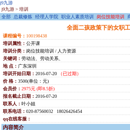
j9九游
j9九游
>
培训
全部
总裁修炼
经理人学院
职业人素质培训
岗位技能培训
全面二孩政策下的女职工三期
课程编号：
100198438
培训属性：
公开课
培训分类：
岗位技能培训 / 人力资源
关键词：
劳动法、劳动关系、
地 点：
广东深圳
培训开始日期：
2016-07-20
（已过期）
价 格：
3500(单位：元)
会员价：
2975元 (即8.5折)
报名截止日期：
2016-07-20
联系人：
叶小姐
联系电话：
020-87560032 18026426454
qq在线客服：
内容简介