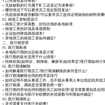
» 口头请假是否有效?
» 无故缺勤的行为属于旷工还是记为请事假?
» 哪些情况下可以要求员工指定医院复诊?
» 伪造病假单能否解除?可以要求员工提供证明病假的材料有哪
02. 病假工资制度设计
» 病假工资计算基数、折扣比例的各地标准
» 病假工资的封顶及保底限制
» 企业如何降低病假成本?
» 异地用工的病假工资如何确定?
二、医疗期管理
01. 医疗期标准
» 各地医疗期的法定标准及计算
» 医疗期的延长适用于什么情形?
» 特殊疾病(如癌症、精神病、瘫痪等)如何界定?医疗期如何计算
02. 医疗期满解除
» 如何解雇医疗期员工?医疗期满解除的条件是什么?
» 医疗期满解除合同的程序及技巧
» 如何证明不能从事原工作，也不能从事用人单位指定的其他工
» 医疗期满，调岗是否需要协商一致?
» 医疗期内劳动合同到期的员工如何处理?是否需要通知其合同
» 经济补偿金与医疗补助费的补偿基数与年限如何确定?
03. 医疗期满终止
» 是否需要支付医疗补助费?