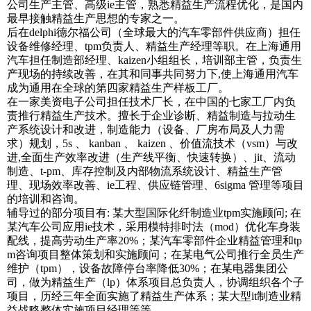
公司生产主管、高级ie主管，熟悉精益生产流程优化，是国内
最早接触精益生产思想的专家之一。
后在delphi德尔福公司（全球最大的汽车零部件供应商）担任
设备维修经理、tpm负责人、精益生产经理等职。在上海通用
汽车担任制造部经理、kaizen小组组长，培训部主管，负责生
产现场的持续改善，在其和同事共同努力下,使上海通用汽车
成为通用在全球的第四家精益生产样板工厂。
在一家美资电子公司担任技术厂长，在中国的七家工厂内负
责推行精益生产技术。擅长于企业诊断、精益制造与拉动生
产系统设计和改进，制造能力（设备、厂房布局及人力需
求）规划，5s 、 kanban 、 kaizen 、价值流技术（vsm）与改
进,全面生产效率改进（生产线平衡、快速转换）、jit、流动
制造、t-pm、库存控制及内部物流系统设计、精益生产管
理、现场效率改善、ie工程、供应链管理、6sigma 管理等项目
的培训和咨询。
辅导过的部分项目有: 某大型国际化纤制造业tpm实施顾问; 在
某汽车公司应用ie技术，采用模特排时法（mod）优化车身装
配线，提高劳动生产率20%；某汽车零部件企业精益管理和tp
m咨询项目整体策划和实施顾问；在某电气公司推行全员生产
维护（tpm），设备故障停台率降低30%；在某电器集团公
司，做为精益生产（lp）体系项目总负责人，协调组织各个子
项目，历经三年全面实施了精益生产体系；某大型it制造业精
益战略整体实施项目经理等等。