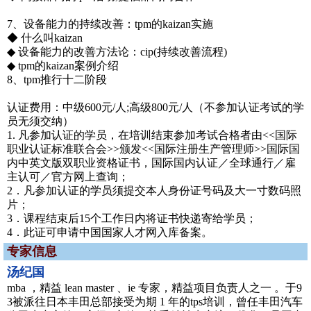
7、设备能力的持续改善：tpm的kaizan实施
◆ 什么叫kaizan
◆ 设备能力的改善方法论：cip(持续改善流程)
◆ tpm的kaizan案例介绍
8、tpm推行十二阶段
认证费用：中级600元/人;高级800元/人（不参加认证考试的学
员无须交纳）
1. 凡参加认证的学员，在培训结束参加考试合格者由<<国际
职业认证标准联合会>>颁发<<国际注册生产管理师>>国际国
内中英文版双职业资格证书，国际国内认证／全球通行／雇
主认可／官方网上查询；
2．凡参加认证的学员须提交本人身份证号码及大一寸数码照
片；
3．课程结束后15个工作日内将证书快递寄给学员；
4．此证可申请中国国家人才网入库备案。
专家信息
汤纪国
mba ，精益 lean master 、ie 专家，精益项目负责人之一 。于9
3被派往日本丰田总部接受为期 1 年的tps培训，曾任丰田汽车