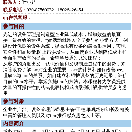
联系人：
叶小姐
联系电话：
020-87560032 18026426454
qq在线客服：
参与目的
先进的设备管理是制造型企业降低成本，增加效益的最直
接，最有效的途径。tpm活动就是以全员参与的小组方式，创
建设计优良的设备系统，提高现有设备的最高限运用，实现
安全性和高质量,防止错误发生，从而使企业达到降低成本和
全面生产效率的提高。希望学员通过此次课程：
从客户的角度出发，认识价值和发现制造过程中的浪费，并
消除浪费了解tpm对企业的重要。oee的计算和如何改善oee。
理解5s与tpm的关系。如何建立和维护设备的历史记录，评价
目前的tpm水平。掌握实施tpm的方法。本课程将为学员提供
大量的可操作性的格式化表格和成功案例讲解,供学员参考运
用
参与对象
企业生产部、设备管理部经理/主管/工程师/现场班组长及相关
中高阶管理人员以及对tpm推行感兴趣之人士等。
内容简介
举办时间： 深圳:7月18-19日 上海: 7月24-25日 苏州:8月22-2