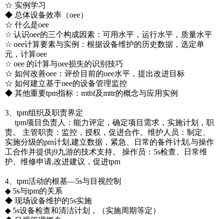
☆ 实例学习
◆ 总体设备效率（oee）
☆ 什么是oee
☆ 认识oee的三个构成因素：可用水平，运行水平，质量水平
☆ oee计算要素与实例：根据设备维护的历史数据，选定单
元，计算oee
☆ oee 的计算与oee损失的识别技巧
☆ 如何改善oee：评价目前的oee水平，提出改进目标
☆ 如何建立基于oee的设备管理监控
◆ 其他重要tpm指标：mtbf及mttr的概念与应用实例
3、tpm组织及职责界定
tpm项目负责人：能力评定，确定项目需求，实施计划，职
责。 主管职责：监控，授权，促进合作。维护人员：制定、
实施分级的pm计划,建立数据，紧急、日常的备件计划,与操作
工合作并提供j9九游的技术支持。 操作员：5s检查、日常维
护、维修申请,改进建议，促进tpm
4、tpm活动的根基—5s与目视控制
◆ 5s与tpm的关系
◆ 现场设备维护的5s实施
◆ 5s设备检查和清洁计划，（实施周期等定）