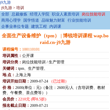
j9九游
j9九游
>
培训
全部
总裁修炼
经理人学院
职业人素质培训
岗位技能培训
商用心理学
国学悟道
品味魅力财富
行业技能培训
企事业单位专题
建筑工程
内训课
全面生产设备维护（tpm） | 博锐培训课程 wap.bo
raid.cn-j9九游
课程编号：
100110101
培训属性：
公开课
培训分类：
岗位技能培训 / 生产管理
关键词：
tpm、生产管理、
地 点：
上海上海
培训开始日期：
2009-07-24
（已过期）
价 格：
2600(单位：元)（备注：2600元/人（含培训费、教材
费、午餐费、茶点费等））
会员价：
2210元 (即8.5折)
报名截止日期：
2009-07-21