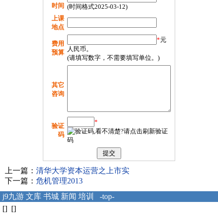
时间
(时间格式2025-03-12)
上课
地点
*
元
费用
人民币。
预算
(请填写数字，不需要填写单位。)
其它
咨询
*
验证
码
上一篇：
清华大学资本运营之上市实
下一篇：
危机管理2013
j9九游
文库
书城
新闻
培训
-top-
[] []