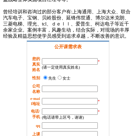
曾经培训和咨询过的部分客户有:上海通用、上海大众、联合
汽车电子、宝钢、贝岭股份、延锋伟世通、博尔达米克朗、
三菱电梯、理光、tcl、ｄｅｌｌ、爱普生、柯达电子等近千
余家企业。案例丰富，风趣生动，结合实际，对现场的丰厚
经验及精益思想使学员感受到追求卓越，不断改善的意识。
公开课需求表
您的
*
真实
(请一定使用真实姓名)
姓名
性别
先生
女士
公司
名称
e-mai
*
l地址
电话/
*
手机
(电话请带上区号，谢谢)
qq
上课