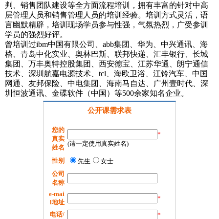
判、销售团队建设等全方面流程培训，拥有丰富的针对中高
层管理人员和销售管理人员的培训经验。培训方式灵活，语
言幽默精辟，培训现场学员参与性强，气氛热烈，广受参训
学员的强烈好评。
曾培训过ibm中国有限公司、abb集团、华为、中兴通讯、海
格、青岛中化实业、奥林巴斯、联邦快递、汇丰银行、长城
集团、万丰奥特控股集团、西安德宝、江苏华通、朗宁通信
技术、深圳航嘉电源技术、tcl、海欧卫浴、江铃汽车、中国
网通、友邦保险、中电集团、海南马自达、广州壹时代、深
圳恒波通讯、金碟软件（中国）等500余家知名企业。
公开课需求表
您的
*
真实
(请一定使用真实姓名)
姓名
性别
先生
女士
公司
名称
e-mai
*
l地址
电话/
*