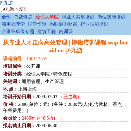
j9九游
j9九游
>
培训
全部
总裁修炼
经理人学院
职业人素质培训
岗位技能培训
商用心理学
国学悟道
品味魅力财富
行业技能培训
企事业单位专题
建筑工程
内训课
从专业人才走向高效管理 | 博锐培训课程 wap.bor
aid.cn-j9九游
课程编号：
100113355
培训属性：
公开课
培训分类：
经理人学院 / 特色课程
关键词：
通用管理、生产管理、
地 点：
上海上海
培训开始日期：
2009-07-03
（已过期）
价 格：
2880(单位：元)（备注：2880元/人(包含教材、茶点、
午餐费用））
会员价：
2465元 (即8.5折)
报名截止日期：
2009-06-30