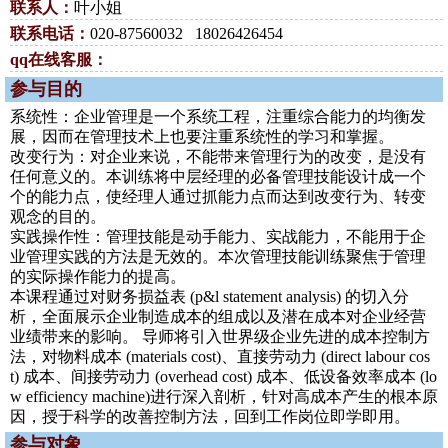
联系人：
叶小姐
联系电话：
020-87560032 18026426454
qq在线客服：
参与目的
系统性：企业管理是一个系统工程，注重综合能力的均衡发
展，因而在管理技术上也要注重系统性的学习和掌握。
改变行为：对企业来说，不能带来管理行为的改变，是没有
任何意义的。本训练将中层经理的必备管理技能设计成一个
个的能力点，使经理人通过抓能力点而达到改变行为、转变
观念的目的。
实践操作性：管理技能是动手能力、实战能力，不能用于企
业管理实践的方法是无效的。本次管理技能训练聚焦于管理
的实际操作能力的提高。
本课程通过对财务损益表 (p&l statement analysis) 的切入分
析，全面展示企业制造成本的组成以及潜在成本对企业经营
业绩带来的影响。 导师将引入世界级企业先进的成本控制方
法，对物料成本 (materials cost)、直接劳动力 (direct labour cos
t) 成本、间接劳动力 (overhead cost) 成本、低设备效率成本 (lo
w efficiency machine)进行深入剖析，针对高成本产生的根本原
因，授于科学的改善控制方法，回到工作岗位即学即用。
参与对象