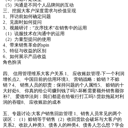
（5）沟通是不同个人品牌间的互动
三、挖掘大客户深度需求与价值呈现
1、拜访前如何确定问题
2、见面时如何提问
3、视频研讨："次序技术"在销售中的运用
（1）说服技术在沟通中的运用
（2）力量型提问的使用
4、带来销售革命的spin
5、特征与收益的区别
6、如何展示产品收益
角色扮演
四、 信用管理维系大客户关系 1、 应收账款管理-下一个利润
增长点2、 中国目前的信用环境3、 营销战略：赊销？不赊
销？4、 销售人员的职责：保持问题的个人属性5、 赊销的十
大好处6、 你真的给公司赚到钱了吗?-坏帐需要额外销售额弥
补7、 爱德华法则：我们都是在给银行打工吗?-货款拖延对利
润的吞噬8、 应收账款的成本
五、专题讨论:大客户销售回款管理 1、销售人员常见的两个
误区：（1）赊销等于销售（2）收回货款会破坏与大客户的
关系2、收款人种类3、债务人的种类4、债务人怎么想？学会