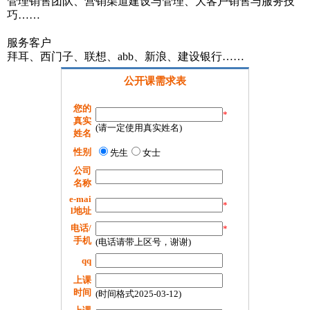
管理销售团队、营销渠道建设与管理、大客户销售与服务技
巧……
服务客户
拜耳、西门子、联想、abb、新浪、建设银行……
公开课需求表
您的
*
真实
(请一定使用真实姓名)
姓名
性别
先生
女士
公司
名称
e-mai
*
l地址
电话/
*
手机
(电话请带上区号，谢谢)
qq
上课
时间
(时间格式2025-03-12)