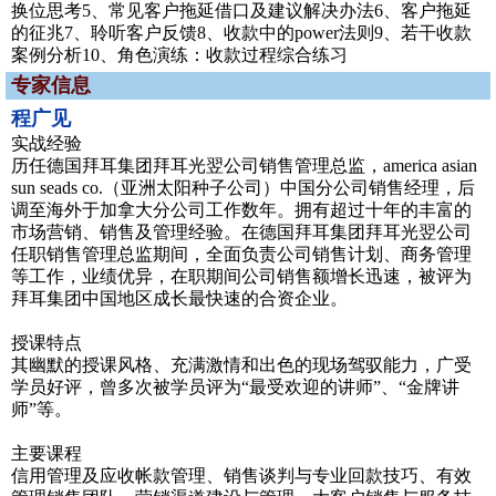
换位思考5、常见客户拖延借口及建议解决办法6、客户拖延
的征兆7、聆听客户反馈8、收款中的power法则9、若干收款
案例分析10、角色演练：收款过程综合练习
专家信息
程广见
实战经验
历任德国拜耳集团拜耳光翌公司销售管理总监，america asian
sun seads co.（亚洲太阳种子公司）中国分公司销售经理，后
调至海外于加拿大分公司工作数年。拥有超过十年的丰富的
市场营销、销售及管理经验。在德国拜耳集团拜耳光翌公司
任职销售管理总监期间，全面负责公司销售计划、商务管理
等工作，业绩优异，在职期间公司销售额增长迅速，被评为
拜耳集团中国地区成长最快速的合资企业。
授课特点
其幽默的授课风格、充满激情和出色的现场驾驭能力，广受
学员好评，曾多次被学员评为“最受欢迎的讲师”、“金牌讲
师”等。
主要课程
信用管理及应收帐款管理、销售谈判与专业回款技巧、有效