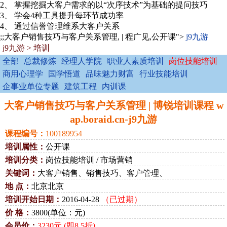
2、 掌握挖掘大客户需求的以“次序技术”为基础的提问技巧
3、 学会4种工具提升每环节成功率
4、 通过信誉管理维系大客户关系
;;大客户销售技巧与客户关系管理, | 程广见,公开课">
j9九游
j9九游
>
培训
全部
总裁修炼
经理人学院
职业人素质培训
岗位技能培训
商用心理学
国学悟道
品味魅力财富
行业技能培训
企事业单位专题
建筑工程
内训课
大客户销售技巧与客户关系管理 | 博锐培训课程 w
ap.boraid.cn-j9九游
课程编号：
100189954
培训属性：
公开课
培训分类：
岗位技能培训 / 市场营销
关键词：
大客户销售、销售技巧、客户管理、
地 点：
北京北京
培训开始日期：
2016-04-28
（已过期）
价 格：
3800(单位：元)
会员价：
3230元 (即8.5折)