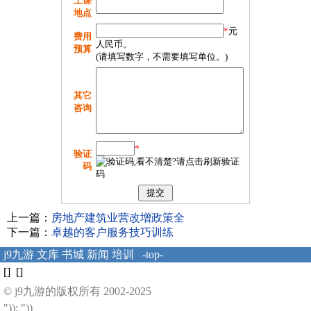
上课
地点
*
元
费用
人民币。
预算
(请填写数字，不需要填写单位。)
其它
咨询
*
验证
码
上一篇：
房地产建筑业营改增政策全
下一篇：
卓越的客户服务技巧训练
j9九游
文库
书城
新闻
培训
-top-
[] []
© j9九游的版权所有 2002-2025
")); "))