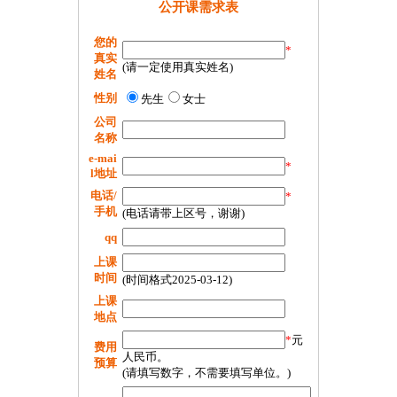
公开课需求表
您的
*
真实
(请一定使用真实姓名)
姓名
性别
先生
女士
公司
名称
e-mai
*
l地址
电话/
*
手机
(电话请带上区号，谢谢)
qq
上课
时间
(时间格式2025-03-12)
上课
地点
*
元
费用
人民币。
预算
(请填写数字，不需要填写单位。)