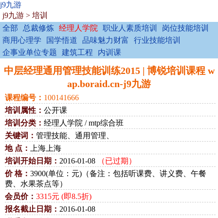
j9九游
j9九游
>
培训
全部
总裁修炼
经理人学院
职业人素质培训
岗位技能培训
商用心理学
国学悟道
品味魅力财富
行业技能培训
企事业单位专题
建筑工程
内训课
中层经理通用管理技能训练2015 | 博锐培训课程 w
ap.boraid.cn-j9九游
课程编号：
100141666
培训属性：
公开课
培训分类：
经理人学院 / mtp综合班
关键词：
管理技能、通用管理、
地 点：
上海上海
培训开始日期：
2016-01-08
（已过期）
价 格：
3900(单位：元)（备注：包括听课费、讲义费、午餐
费、水果茶点等）
会员价：
3315元 (即8.5折)
报名截止日期：
2016-01-08