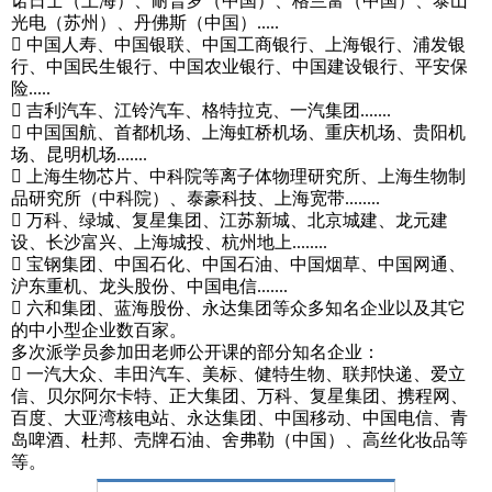
诺日士（上海）、耐普罗（中国）、格兰富（中国）、泰山
光电（苏州）、丹佛斯（中国）.....
 中国人寿、中国银联、中国工商银行、上海银行、浦发银
行、中国民生银行、中国农业银行、中国建设银行、平安保
险.....
 吉利汽车、江铃汽车、格特拉克、一汽集团.......
 中国国航、首都机场、上海虹桥机场、重庆机场、贵阳机
场、昆明机场.......
 上海生物芯片、中科院等离子体物理研究所、上海生物制
品研究所（中科院）、泰豪科技、上海宽带........
 万科、绿城、复星集团、江苏新城、北京城建、龙元建
设、长沙富兴、上海城投、杭州地上........
 宝钢集团、中国石化、中国石油、中国烟草、中国网通、
沪东重机、龙头股份、中国电信.......
 六和集团、蓝海股份、永达集团等众多知名企业以及其它
的中小型企业数百家。
多次派学员参加田老师公开课的部分知名企业：
 一汽大众、丰田汽车、美标、健特生物、联邦快递、爱立
信、贝尔阿尔卡特、正大集团、万科、复星集团、携程网、
百度、大亚湾核电站、永达集团、中国移动、中国电信、青
岛啤酒、杜邦、壳牌石油、舍弗勒（中国）、高丝化妆品等
等。