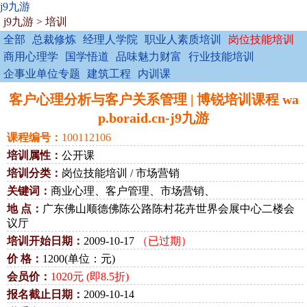
j9九游
j9九游
>
培训
全部
总裁修炼
经理人学院
职业人素质培训
岗位技能培训
商用心理学
国学悟道
品味魅力财富
行业技能培训
企事业单位专题
建筑工程
内训课
客户心理分析与客户关系管理 | 博锐培训课程 wa
p.boraid.cn-j9九游
课程编号：
100112106
培训属性：
公开课
培训分类：
岗位技能培训 / 市场营销
关键词：
商业心理、客户管理、市场营销、
地 点：
广东佛山顺德佛陈公路陈村花卉世界会展中心二楼会
议厅
培训开始日期：
2009-10-17
（已过期）
价 格：
1200(单位：元)
会员价：
1020元 (即8.5折)
报名截止日期：
2009-10-14