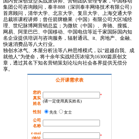
国内资深创业型实战派讲师、营销团队管理专家，中国移动
集团公司咨询顾问，泰丰888（深圳泰丰网络技术有限公司）
首席顾问，清华大学、北京大学、复旦大学、上海交通大学
总裁班课程讲师；曾任箭牌糖果（中国）有限公司大区域经
理、世纪脉博网营销总监；为微软（中国）、奔驰、搜狐、
网易、阿里巴巴、中国移动、中国电信等近千家国际国内知
名企业提供培训与咨询服务，辐射通讯、it、房地产、金融、
快速消费品等八大行业。
独创水冰气、木屋分析法等八种思维模式，以“超越自我、成
就他人”为使命，将十余年实战经历浓缩为16300篇原创文
章，透过其名下知名营销策划论坛向社会各界提供无偿分
享。
公开课需求表
您的
*
真实
(请一定使用真实姓名)
姓名
性别
先生
女士
公司
名称
e-mai
*
l地址