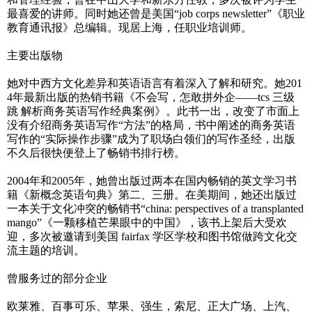
最喜爱的讲师。同时她还曾是美国“job corps newsletter”《职业
教育通讯报》总编辑。现居上海，任职业培训师。
主要出版物
她对中西方文化差异和英语语言有着深入了解和研究。她201
4年最新出版的热销书籍《不会写，怎敢拼外企——tcs 三级
跳 解析商务英语写作经典案例》。此书一出，改变了市面上
没有介绍商务英语写作“方法”的格局，书中阐述的商务英语
写作的“实际操作步骤”成为了职场白领们的写作圣经，出版
不久后很快便登上了畅销书排行榜。
2004年和2005年，她曾出版过两本在国内畅销的英文学习书
籍《新概念英语句典》第二、三册。在美期间，她还出版过
一本关于文化冲突的畅销书“china: perspectives of a transplanted
mango”《一颗移植芒果眼中的中国》，该书上架后大受欢
迎，多次被邀请到美国 fairfax 学区学校和图书馆做跨文化交
流主题的培训。
曾服务过的部分企业
欧莱雅、百事可乐、苹果、强生，索尼、正大广场、上汽、