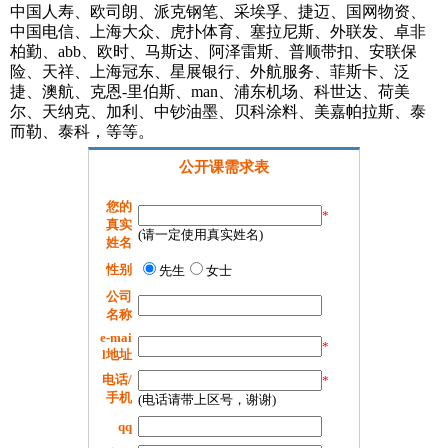
中国人寿、欧司朗、派克钢笔、采埃孚、捷迈、国网物资、
中国电信、上海大众、虎扑体育、塞拉尼斯、外联发、卓非
柏勤、abb、欧时、马斯达、阿泽雷斯、普顺带扣、安联保
险、天祥、上海冠东、星展银行、外航服务、菲斯卡、泛
捷、澳航、克恩-里伯斯、man、浦东机场、科世达、荷美
尔、天纳克、加利、中钞油墨、贝科涂料、美嘉帕拉斯、泰
而勒、泰科，等等。
公开课需求表
您的
*
真实
(请一定使用真实姓名)
姓名
性别
先生
女士
公司
名称
e-mai
*
l地址
电话/
*
手机
(电话请带上区号，谢谢)
qq