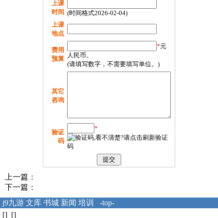
上课
时间
(时间格式2026-02-04)
上课
地点
*
元
费用
人民币。
预算
(请填写数字，不需要填写单位。)
其它
咨询
*
验证
码
上一篇：
下一篇：
j9九游
文库
书城
新闻
培训
-top-
[] []