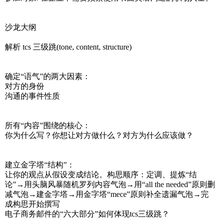
沙龙大纲
解析 tcs 三级跳(tone, content, structure)
确定“语气”的两大因素：
对方的身份
沟通的事件性质
所有“内容”围绕的核心：
你为什么写？你想让对方做什么？对方为什么应该做？
建立金字塔“结构”：
让你的观点从假设变成结论。构思顺序：定调、提炼“结
论”→用头脑风暴随机罗列内容气泡→用“all the needed”原则删
减气泡→建金字塔→用金字塔“mece”原则补全遗漏气泡→完
成构思开始撰写
电子商务邮件的“六大部分”如何体现tcs三级跳？