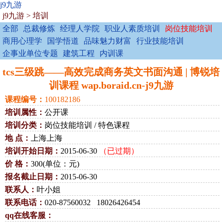
j9九游
j9九游
>
培训
全部
总裁修炼
经理人学院
职业人素质培训
岗位技能培训
商用心理学
国学悟道
品味魅力财富
行业技能培训
企事业单位专题
建筑工程
内训课
tcs三级跳——高效完成商务英文书面沟通 | 博锐培
训课程 wap.boraid.cn-j9九游
课程编号：
100182186
培训属性：
公开课
培训分类：
岗位技能培训 / 特色课程
地 点：
上海上海
培训开始日期：
2015-06-30
（已过期）
价 格：
300(单位：元)
报名截止日期：
2015-06-30
联系人：
叶小姐
联系电话：
020-87560032 18026426454
qq在线客服：