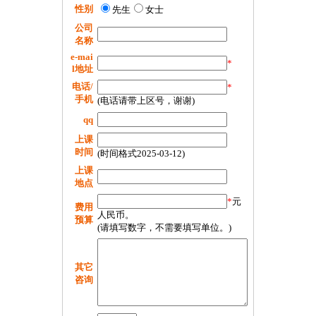
性别
先生
女士
公司
名称
e-mai
*
l地址
电话/
*
手机
(电话请带上区号，谢谢)
qq
上课
时间
(时间格式2025-03-12)
上课
地点
*
元
费用
人民币。
预算
(请填写数字，不需要填写单位。)
其它
咨询