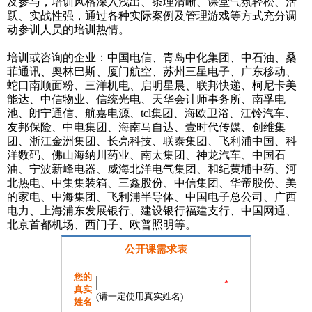
及参与，培训风格深入浅出、条理清晰、课堂气氛轻松、活
跃、实战性强，通过各种实际案例及管理游戏等方式充分调
动参训人员的培训热情。
培训或咨询的企业：中国电信、青岛中化集团、中石油、桑
菲通讯、奥林巴斯、厦门航空、苏州三星电子、广东移动、
蛇口南顺面粉、三洋机电、启明星晨、联邦快递、柯尼卡美
能达、中信物业、信统光电、天华会计师事务所、南孚电
池、朗宁通信、航嘉电源、tcl集团、海欧卫浴、江铃汽车、
友邦保险、中电集团、海南马自达、壹时代传媒、创维集
团、浙江金洲集团、长亮科技、联泰集团、飞利浦中国、科
洋数码、佛山海纳川药业、南太集团、神龙汽车、中国石
油、宁波新峰电器、威海北洋电气集团、和纪黄埔中药、河
北热电、中集集装箱、三鑫股份、中信集团、华帝股份、美
的家电、中海集团、飞利浦半导体、中国电子总公司、广西
电力、上海浦东发展银行、建设银行福建支行、中国网通、
北京首都机场、西门子、欧普照明等。
公开课需求表
您的
*
真实
(请一定使用真实姓名)
姓名