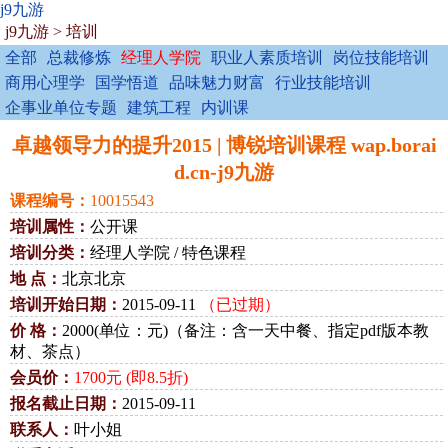
j9九游
j9九游
>
培训
全部
总裁修炼
经理人学院
职业人素质培训
岗位技能培训
商用心理学
国学悟道
品味魅力财富
行业技能培训
企事业单位专题
建筑工程
内训课
卓越领导力的提升2015 | 博锐培训课程 wap.borai
d.cn-j9九游
课程编号：
10015543
培训属性：
公开课
培训分类：
经理人学院 / 特色课程
地 点：
北京北京
培训开始日期：
2015-09-11
（已过期）
价 格：
2000(单位：元)（备注：含一天中餐、指定pdf版本教
材、茶点）
会员价：
1700元 (即8.5折)
报名截止日期：
2015-09-11
联系人：
叶小姐