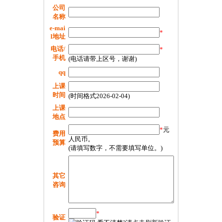
公司
名称
e-mai
*
l地址
电话/
*
手机
(电话请带上区号，谢谢)
qq
上课
时间
(时间格式2026-02-04)
上课
地点
*
元
费用
人民币。
预算
(请填写数字，不需要填写单位。)
其它
咨询
*
验证