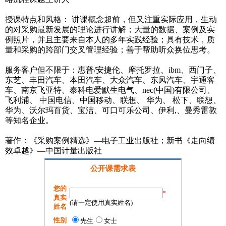
授课特点和风格： 讲课概念超前，但又注重实际应用，生动
的对采购最新发展的理论进行讲解；大量的数据、案例及实
例照片，并且主要来自本人的多年实践经验；具有技术，质
量和采购的跨部门交叉管理经验；善于帮助听众换位思考。
服务客户但不限于：惠普/安捷伦、摩托罗拉、ibm、西门子、
东芝、丰田汽车、本田汽车、大众汽车、东风汽车、宇通客
车、南京飞亚特、泰科电爱默生电气、nec(中国)有限公司、
飞利浦、 中国电信、中国移动、联想、 华为、 松下、联想、
华为、沃尔玛百货、宝洁、可口可乐公司、伊利,、曼秀雷敦
等知名企业。
著作：《采购案例精选》—电子工业出版社；新书《走向绩
效卓越》—中国计量出版社
公开课需求表
您的
*
真实
(请一定使用真实姓名)
姓名
性别
先生
女士