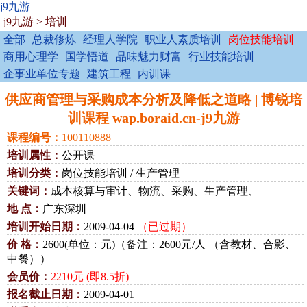
j9九游
j9九游
>
培训
全部
总裁修炼
经理人学院
职业人素质培训
岗位技能培训
商用心理学
国学悟道
品味魅力财富
行业技能培训
企事业单位专题
建筑工程
内训课
供应商管理与采购成本分析及降低之道略 | 博锐培
训课程 wap.boraid.cn-j9九游
课程编号：
100110888
培训属性：
公开课
培训分类：
岗位技能培训 / 生产管理
关键词：
成本核算与审计、物流、采购、生产管理、
地 点：
广东深圳
培训开始日期：
2009-04-04
（已过期）
价 格：
2600(单位：元)（备注：2600元/人 （含教材、合影、
中餐））
会员价：
2210元 (即8.5折)
报名截止日期：
2009-04-01