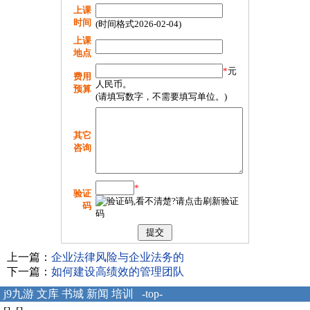
上课
时间
(时间格式2026-02-04)
上课
地点
*
元
费用
人民币。
预算
(请填写数字，不需要填写单位。)
其它
咨询
*
验证
码
上一篇：
企业法律风险与企业法务的
下一篇：
如何建设高绩效的管理团队
j9九游
文库
书城
新闻
培训
-top-