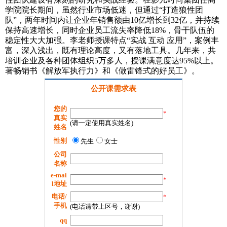
学院院长期间，虽然行业市场低迷，但通过“打造狼性团
队”，两年时间内让企业年销售额由10亿增长到32亿，并持续
保持高速增长，同时企业员工流失率降低18%，骨干队伍的
稳定性大大加强。李老师授课特点“实战 互动 应用”，案例丰
富，深入浅出，既有理论高度，又有落地工具。几年来，共
培训企业及各种团体组织5万多人，授课满意度达95%以上。
著畅销书《解放军执行力》和《做雷锋式的好员工》。
公开课需求表
您的
*
真实
(请一定使用真实姓名)
姓名
性别
先生
女士
公司
名称
e-mai
*
l地址
电话/
*
手机
(电话请带上区号，谢谢)
qq