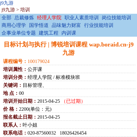
j9九游
j9九游
>
培训
全部
总裁修炼
经理人学院
职业人素质培训
岗位技能培训
商用心理学
国学悟道
品味魅力财富
行业技能培训
企事业单位专题
建筑工程
内训课
目标计划与执行 | 博锐培训课程 wap.boraid.cn-j9
九游
课程编号：
100179024
培训属性：
公开课
培训分类：
经理人学院 / 标准模块班
关键词：
目标管理、
地 点：
00
培训开始日期：
2015-04-25
（已过期）
价 格：
2200(单位：元)
报名截止日期：
2015-04-25
联系人：
叶小姐
联系电话：
020-87560032 18026426454