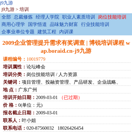
j9九游
j9九游
>
培训
全部
总裁修炼
经理人学院
职业人素质培训
岗位技能培训
商用心理学
国学悟道
品味魅力财富
行业技能培训
企事业单位专题
建筑工程
内训课
2009企业管理提升需求有奖调查 | 博锐培训课程 w
ap.boraid.cn-j9九游
课程编号：
10019779
培训属性：
论坛峰会
培训分类：
岗位技能培训 / 人力资源
关键词：
项目管理、投融资管理、产品研发、企业战略、
地 点：
广东广州
培训开始日期：
2009-03-01
（已过期）
价 格：
0(单位：元)
报名截止日期：
2009-03-01
联系人：
叶小姐
联系电话：
020-87560032 18026426454