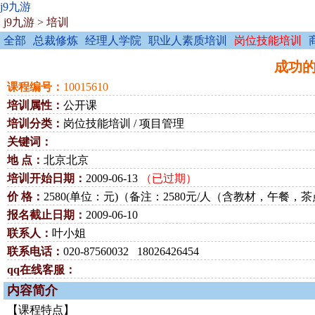
j9九游
j9九游
>
培训
全部
总裁修炼
经理人学院
职业人素质培训
岗位技能培训
成功的项
课程编号：
10015610
培训属性：
公开课
培训分类：
岗位技能培训 / 项目管理
关键词：
地 点：
北京北京
培训开始日期：
2009-06-13
（已过期）
价 格：
2580(单位：元)（备注：2580元/人（含教材，午餐
报名截止日期：
2009-06-10
联系人：
叶小姐
联系电话：
020-87560032 18026426454
qq在线客服：
内容简介
【课程特点】