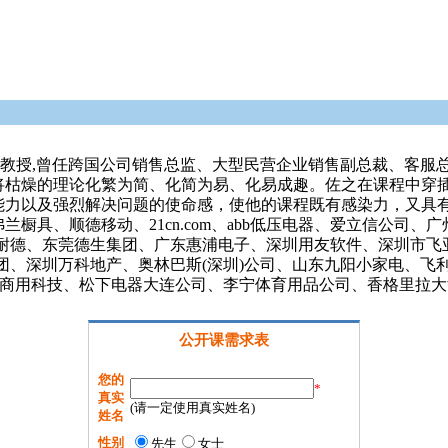
聘教授,曾任跨国公司销售总监、大型民营企业销售副总裁、客服
将枯燥的理论化繁为简、化简为易、化易成趣。佐之在课程中穿
能力以及强烈解决问题的使命感，使他的课程既有感染力，又具
兰橱具、顺德移动、21cn.com、abb低压电器、爱立信公司
、东莞德生集团、广东惠浦电子、深圳用友软件、深圳市飞亚达（集
团、深圳万科地产、奥林巴斯(深圳)公司、山东九阳小家电、飞
达商用科技、松下电器大连公司、李宁体育用品公司、香格里拉
公开课需求表
您的
*
真实
(请一定使用真实姓名)
姓名
性别
先生
女士