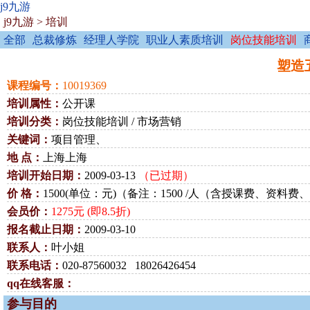
j9九游
j9九游
>
培训
全部
总裁修炼
经理人学院
职业人素质培训
岗位技能培训
塑造五
课程编号：
10019369
培训属性：
公开课
培训分类：
岗位技能培训 / 市场营销
关键词：
项目管理、
地 点：
上海上海
培训开始日期：
2009-03-13
（已过期）
价 格：
1500(单位：元)（备注：1500 /人（含授课费、资料
会员价：
1275元 (即8.5折)
报名截止日期：
2009-03-10
联系人：
叶小姐
联系电话：
020-87560032 18026426454
qq在线客服：
参与目的