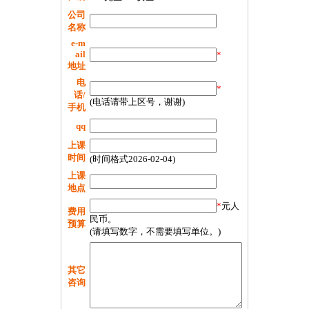
公司
名称
e-m
ail
*
地址
电
*
话/
(电话请带上区号，谢谢)
手机
qq
上课
时间
(时间格式2026-02-04)
上课
地点
*
元人
费用
民币。
预算
(请填写数字，不需要填写单位。)
其它
咨询