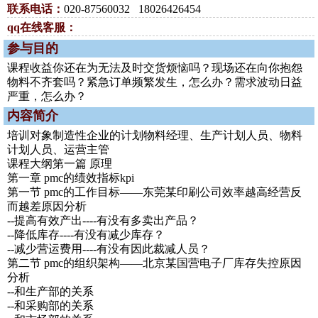
联系电话：
020-87560032 18026426454
qq在线客服：
参与目的
课程收益你还在为无法及时交货烦恼吗？现场还在向你抱怨
物料不齐套吗？紧急订单频繁发生，怎么办？需求波动日益
严重，怎么办？
内容简介
培训对象制造性企业的计划物料经理、生产计划人员、物料
计划人员、运营主管
课程大纲第一篇 原理
第一章 pmc的绩效指标kpi
第一节 pmc的工作目标——东莞某印刷公司效率越高经营反
而越差原因分析
--提高有效产出----有没有多卖出产品？
--降低库存----有没有减少库存？
--减少营运费用----有没有因此裁减人员？
第二节 pmc的组织架构——北京某国营电子厂库存失控原因
分析
--和生产部的关系
--和采购部的关系