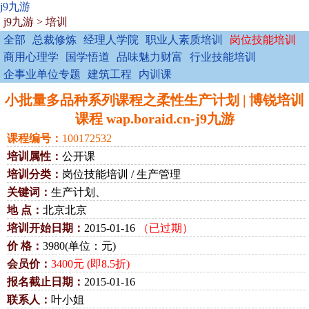
j9九游
j9九游
>
培训
全部
总裁修炼
经理人学院
职业人素质培训
岗位技能培训
商用心理学
国学悟道
品味魅力财富
行业技能培训
企事业单位专题
建筑工程
内训课
小批量多品种系列课程之柔性生产计划 | 博锐培训
课程 wap.boraid.cn-j9九游
课程编号：
100172532
培训属性：
公开课
培训分类：
岗位技能培训 / 生产管理
关键词：
生产计划、
地 点：
北京北京
培训开始日期：
2015-01-16
（已过期）
价 格：
3980(单位：元)
会员价：
3400元 (即8.5折)
报名截止日期：
2015-01-16
联系人：
叶小姐