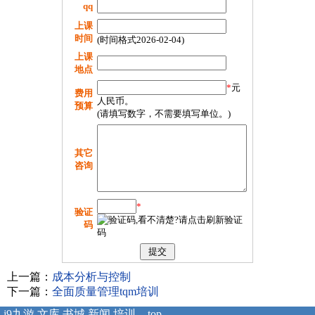
qq
上课
时间
(时间格式2026-02-04)
上课
地点
*
元
费用
人民币。
预算
(请填写数字，不需要填写单位。)
其它
咨询
*
验证
码
上一篇：
成本分析与控制
下一篇：
全面质量管理tqm培训
j9九游
文库
书城
新闻
培训
-top-