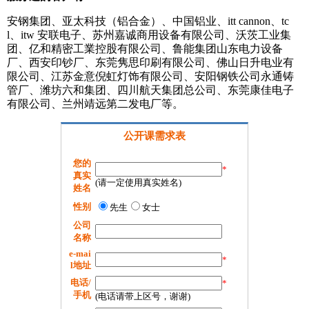
安钢集团、亚太科技（铝合金）、中国铝业、itt cannon、tc
l、itw 安联电子、苏州嘉诚商用设备有限公司、沃茨工业集
团、亿和精密工業控股有限公司、鲁能集团山东电力设备
厂、西安印钞厂、东莞隽思印刷有限公司、佛山日升电业有
限公司、江苏金意倪虹灯饰有限公司、安阳钢铁公司永通铸
管厂、潍坊六和集团、四川航天集团总公司、东莞康佳电子
有限公司、兰州靖远第二发电厂等。
公开课需求表
您的
*
真实
(请一定使用真实姓名)
姓名
性别
先生
女士
公司
名称
e-mai
*
l地址
电话/
*
手机
(电话请带上区号，谢谢)