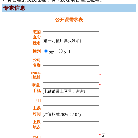
专家信息
公开课需求表
您的
*
真实
(请一定使用真实姓名)
姓名
性别
先生
女士
公司
名称
e-mai
*
l地址
电话/
*
手机
(电话请带上区号，谢谢)
qq
上课
时间
(时间格式2026-02-04)
上课
地点
*
元
费用