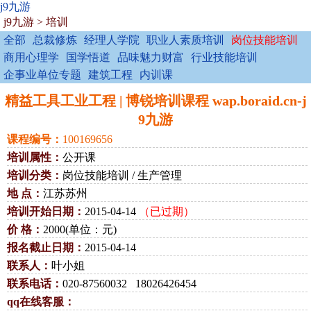
j9九游
j9九游
>
培训
全部
总裁修炼
经理人学院
职业人素质培训
岗位技能培训
商用心理学
国学悟道
品味魅力财富
行业技能培训
企事业单位专题
建筑工程
内训课
精益工具工业工程 | 博锐培训课程 wap.boraid.cn-j
9九游
课程编号：
100169656
培训属性：
公开课
培训分类：
岗位技能培训 / 生产管理
地 点：
江苏苏州
培训开始日期：
2015-04-14
（已过期）
价 格：
2000(单位：元)
报名截止日期：
2015-04-14
联系人：
叶小姐
联系电话：
020-87560032 18026426454
qq在线客服：