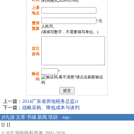
(时间格式2026-02-04)
上课
地点
*
元
费用
人民币。
预算
(请填写数字，不需要填写单位。)
其它
咨询
*
验证
码
上一篇：
2014广东省房地税务总监ct
下一篇：
战略采购、降低成本与谈判
j9九游
文库
书城
新闻
培训
-top-
[] []
© j9九游的版权所有 2002-2026