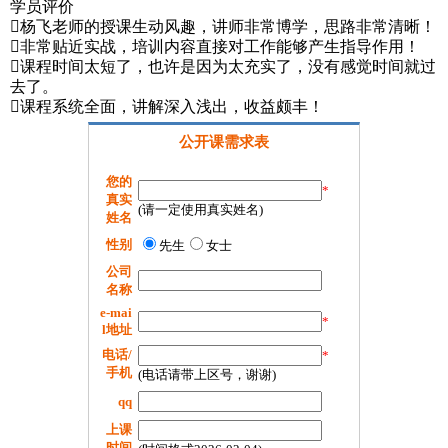
学员评价
杨飞老师的授课生动风趣，讲师非常博学，思路非常清晰！
非常贴近实战，培训内容直接对工作能够产生指导作用！
课程时间太短了，也许是因为太充实了，没有感觉时间就过
去了。
课程系统全面，讲解深入浅出，收益颇丰！
公开课需求表
您的
*
真实
(请一定使用真实姓名)
姓名
性别
先生
女士
公司
名称
e-mai
*
l地址
电话/
*
手机
(电话请带上区号，谢谢)
qq
上课
时间