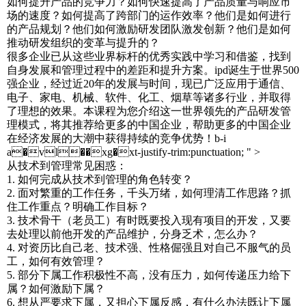
如何提升产品的竞争力？如何快速提高了产品质量与响应市
场的速度？如何提高了跨部门的运作效率？他们是如何进行
的产品规划？他们如何激励研发团队激发创新？他们是如何
推动研发组织的变革与提升的？
很多企业已从这些业界标杆的优秀实践中学习和借鉴，找到
自身发展和管理过程中的差距和提升方案。ipd诞生于世界500
强企业，经过近20年的发展与时间，现已广泛应用于通信、
电子、家电、机械、软件、化工、烟草等诸多行业，并取得
了理想的效果。本课程为您介绍这一世界领先的产品研发管
理模式，将其推荐给更多的中国企业，帮助更多的中国企业
在经济发展的大潮中获得持续的竞争优势！b-i
a�vl��xg�xt-justify-trim:punctuation; " >
从技术到管理常见困惑：
1. 如何完成从技术到管理的角色转变？
2. 面对繁重的工作任务，千头万绪，如何理清工作思路？抓
住工作重点？明确工作目标？
3. 技术骨干（老员工）有时既要投入现有项目的开发，又要
去处理以前他开发的产品维护，分身乏术，怎么办？
4. 对资历比自己老、技术强、性格倔强且对自己不服气的员
工，如何有效管理？
5. 部分下属工作积极性不高，没有压力，如何传递压力给下
属？如何激励下属？
6. 想从严要求下属，又担心下属反感，有什么办法既让下属