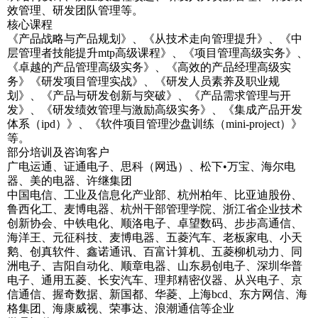
效管理、研发团队管理等。
核心课程
《产品战略与产品规划》、《从技术走向管理提升》、《中
层管理者技能提升mtp高级课程》、《项目管理高级实务》、
《卓越的产品管理高级实务》、《高效的产品经理高级实
务》《研发项目管理实战》、《研发人员素养及职业规
划》、《产品与研发创新与突破》、《产品需求管理与开
发》、《研发绩效管理与激励高级实务》、《集成产品开发
体系（ipd）》、《软件项目管理沙盘训练（mini-project）》
等。
部分培训及咨询客户
广电运通、证通电子、思科（网迅）、松下•万宝、海尔电
器、美的电器、许继集团
中国电信、工业及信息化产业部、杭州柏年、比亚迪股份、
鲁西化工、麦博电器、杭州干部管理学院、浙江省企业技术
创新协会、中铁电化、顺洛电子、卓望数码、步步高通信、
海洋王、元征科技、麦博电器、五菱汽车、老板家电、小天
鹅、创真软件、鑫诺通讯、百富计算机、五菱柳机动力、同
洲电子、吉阳自动化、顺章电器、山东易创电子、深圳华普
电子、通用五菱、长安汽车、理邦精密仪器、从兴电子、京
信通信、握奇数据、新国都、华菱、上海bcd、东方网信、海
格集团、海康威视、荣事达、浪潮通信等企业