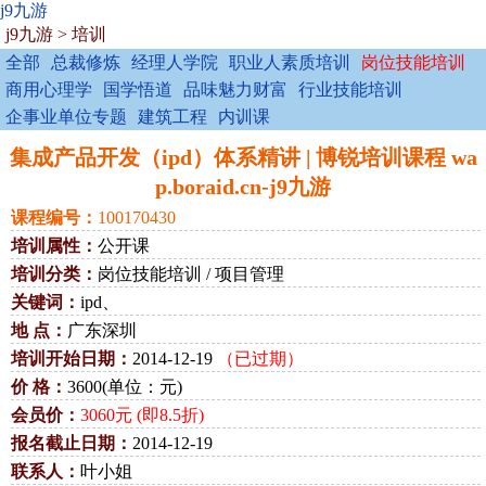
j9九游
j9九游
>
培训
全部
总裁修炼
经理人学院
职业人素质培训
岗位技能培训
商用心理学
国学悟道
品味魅力财富
行业技能培训
企事业单位专题
建筑工程
内训课
集成产品开发（ipd）体系精讲 | 博锐培训课程 wa
p.boraid.cn-j9九游
课程编号：
100170430
培训属性：
公开课
培训分类：
岗位技能培训 / 项目管理
关键词：
ipd、
地 点：
广东深圳
培训开始日期：
2014-12-19
（已过期）
价 格：
3600(单位：元)
会员价：
3060元 (即8.5折)
报名截止日期：
2014-12-19
联系人：
叶小姐