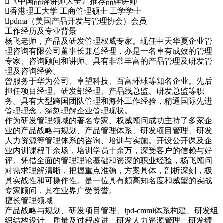
《中国品牌讲师大全》推荐品牌讲师
香港理工大学 工商管理硕士 工学学士
pdma（美国产品开发与管理协会）会员
工作经历及专业背景
杨飞老师，产品及研发管理权威专家。现任中天华夏企业管
理咨询有限公司董事长兼总经理，亦是一名卓有成效的管理
专家、咨询顾问和讲师。具有非常丰富的产品管理及研发管
理及咨询经验。
曾服务于华为公司、卓望科技、百富环球等知名企业。先后
担任项目经理、研发部经理、产品线总监、研发总监等职
务。具有大型跨国团队管理和海外工作经验，精通国际先进
管理理念，深刻理解企业管理现状。
作为研发管理领域的著名专家、权威顾问成功主持了多家企
业的产品战略与规划、产品管理体系、研发项目管理、研发
人力资源等管理体系的咨询、培训与实施。开设公开课及企
业内训课程千余场，培训学员十余万，深受客户的信赖与好
评。凭借全面的管理理论基础和资深的职业经验，杨飞顾问
对需求理解清晰，把握重点准确，方案具体，剖析深刻，极
具实战性和可操作性。是一位具有颇高知名度和威望的实战
专家顾问，其在业界广受赞誉。
擅长管理领域
产品战略与规划、研发项目管理、ipd-cmmi体系构建、研发组
织结构设计、质量及过程改进、研发人力资源管理、研发绩