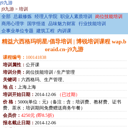
j9九游
j9九游
>
培训
全部
总裁修炼
经理人学院
职业人素质培训
岗位技能培训
商用心理学
国学悟道
品味魅力财富
行业技能培训
企事业单位专题
建筑工程
内训课
精益六西格玛明星/倡导培训 | 博锐培训课程 wap.b
oraid.cn-j9九游
课程编号：
100141838
培训属性：
公开课
培训分类：
岗位技能培训 / 生产管理
关键词：
六西格玛、生产管理、
地 点：
上海上海
培训开始日期：
2014-12-06
（已过期）
价 格：
5000(单位：元)（备注：含：培训费、教材费、证书
费、茶水；培训期间免费赠送商务午餐）
会员价：
4250元 (即8.5折)
报名截止日期：
2014-12-06