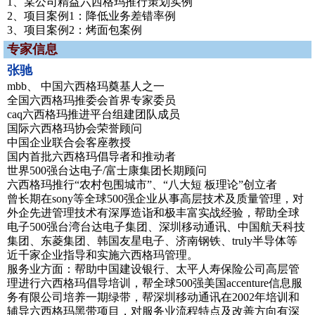
1、某公司精益六西格玛推行策划实例
2、项目案例1：降低业务差错率例
3、项目案例2：烤面包案例
专家信息
张驰
mbb、 中国六西格玛奠基人之一
全国六西格玛推委会首界专家委员
caq六西格玛推进平台组建团队成员
国际六西格玛协会荣誉顾问
中国企业联合会客座教授
国内首批六西格玛倡导者和推动者
世界500强台达电子/富士康集团长期顾问
六西格玛推行“农村包围城市”、“八大短 板理论”创立者
曾长期在sony等全球500强企业从事高层技术及质量管理，对
外企先进管理技术有深厚造诣和极丰富实战经验，帮助全球
电子500强台湾台达电子集团、深圳移动通讯、中国航天科技
集团、东菱集团、韩国友星电子、济南钢铁、truly半导体等
近千家企业指导和实施六西格玛管理。
服务业方面：帮助中国建设银行、太平人寿保险公司高层管
理进行六西格玛倡导培训，帮全球500强美国accenture信息服
务有限公司培养一期绿带，帮深圳移动通讯在2002年培训和
辅导六西格玛黑带项目，对服务业流程特点及改善方向有深