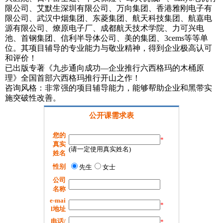
限公司、艾默生深圳有限公司、万向集团、香港雅刚电子有
限公司、武汉中烟集团、东菱集团、航天科技集团、航嘉电
源有限公司、燎原电子厂、成都航天技术学院、力可兴电
池、首钢集团、信利半导体公司、美的集团、3cems等等单
位。其项目辅导的专业能力与敬业精神，得到企业极高认可
和评价！
已出版专著《九步通向成功—企业推行六西格玛的木桶原
理》全国首部六西格玛推行开山之作！
咨询风格：非常强的项目辅导能力，能够帮助企业和黑带实
施突破性改善。
公开课需求表
您的
*
真实
(请一定使用真实姓名)
姓名
性别
先生
女士
公司
名称
e-mai
*
l地址
电话/
*