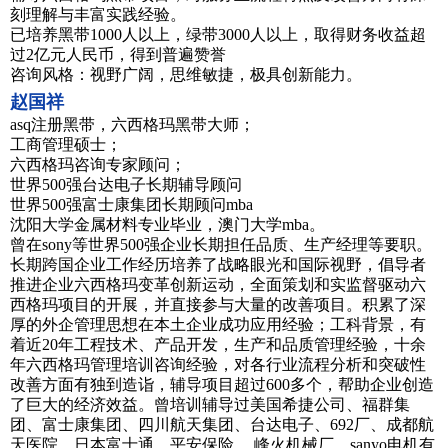
刻理解与丰富实践经验。
已培养黑带1000人以上，绿带3000人以上，取得财务收益超
过2亿元人民币，得到普遍赞誉
咨询风格：视野广阔，思维敏捷，极具创新能力。
赵国祥
asq注册黑带，六西格玛黑带大师；
工商管理硕士；
六西格玛咨询专家顾问；
世界500强台达电子长期辅导顾问
世界500强富士康集团长期顾问mba
沈阳大学金属材料专业毕业，澳门大学mba。
曾在sony等世界500强企业长期担任品质、生产经理等要职。
长期跨国企业工作经历培养了战略眼光和国际视野，倡导者
推进企业六西格玛变革创新运动，全面策划和实监督驱动六
西格玛项目的开展，并直接参与大量的改善项目。积累了深
厚的外企管理思想在本土企业成功应用经验；工科背景，有
着近20年工程技术、产品开发，生产和品质管理经验，十余
年六西格玛管理培训咨询经验，对各行业流程分析和突破性
改善方面有独到造诣，辅导项目超过600多个，帮助企业创造
了巨大的经济效益。曾培训辅导过美国希捷公司、福群集
团、富士康集团、四川航天集团、台达电子、692厂、成都航
天医院、日本富士通、平安保险 、峰火机械厂、sanyo电机有