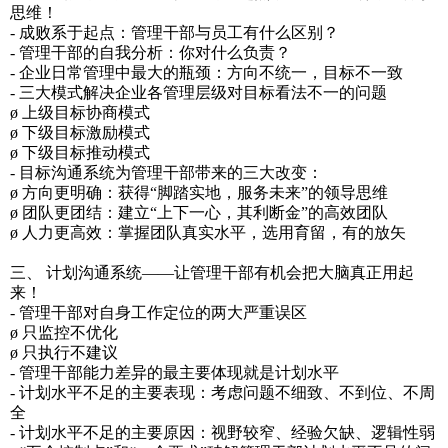
思维！
- 成败系于起点：管理干部与员工有什么区别？
- 管理干部的自我分析：你对什么负责？
- 企业日常管理中最大的瓶颈：方向不统一，目标不一致
- 三大模式解决企业各管理层级对目标看法不一的问题
ø 上级目标协商模式
ø 下级目标激励模式
ø 下级目标推动模式
- 目标沟通系统为管理干部带来的三大改变：
ø 方向更明确：获得“脚踏实地，服务未来”的领导思维
ø 团队更团结：建立“上下一心，其利断金”的高效团队
ø 人力更高效：掌握团队真实水平，选用育留，有的放矢
三、 计划沟通系统——让管理干部有机会把大脑真正用起
来！
- 管理干部对自身工作定位的两大严重误区
ø 只监控不优化
ø 只执行不建议
- 管理干部能力差异的最主要体现就是计划水平
- 计划水平不足的主要表现：考虑问题不细致、不到位、不周
全
- 计划水平不足的主要原因：视野较窄、经验欠缺、逻辑性弱