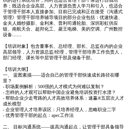
织的进行系统培养，同时也适合管理干部个体进行自我培
养；既适合企业高层、人力资源负责人学习和引入，也适合
于管理干部本人直接参加。目前已完成和正在接受《沟通式
管理》管理干部培养辅导项目的部分企业包括：优速快递、
金夫人婚纱摄影、金利来、普利司通轮胎、深圳彩虹供应
链、南航天合、超邦化工、菱王电梯、美的空调、广州数控
设备……
【培训对象】包含董事长、总经理、部长、总监在内的企业
高层领导，人力资源总监/经理，管理干部培养工作负责人，
部门经理、课长等中层管理干部及储备干部。
【培训大纲】
一、 蓝图素描——适合自己的管理干部快速成长路径在哪
里？
- 职场案例解析：500强的人才模式为何难以复制？
- 怎样的人才观可以帮助中国企业避免培训投资打水漂？
- 帮助企业少走弯路的人才高效培养体系：速赢®五层次人才
成长模型
- 企业管理人才培养误区：只培养经理人，忽略职业二字
- 优秀管理干部的起点：apec工作法
二、 目标沟通系统——拔高沟通起点，让管理干部具备领导