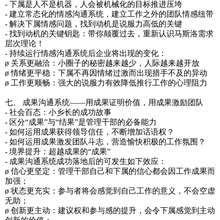
- 下属是人不是机器，人会被机械化的目标推进压垮
- 建立常态化的情感沟通系统，建立工作之外的团队情感纽带
- 解决下属情感问题，找到动机是说服力高低的关键
- 找到动机的关键钥匙：带你颠覆过去，重新认识马斯洛需求
层次理论！
- 持续运行情感沟通系统后企业将出现的变化：
ø 关系更融洽：小圈子的秘密越来越少，人际越来越开放
ø 情绪更平稳：下属不再因情绪过激而出现措手不及的异动
ø 工作更顺畅：强大的说服力有效降低推行工作的心理阻力
七、 成果沟通系统——用成果证明价值，用成果激励团队
- 社会百态：小乡长的成功故事
- 区分“成果”与“结果”是管理干部的必备能力
- 如何运用成果获得领导信任，不断增加话语权？
- 如何运用成果激发团队斗志，营造愉快积极的工作氛围？
- 境界提升：超越成果的“成果”
- 成果沟通系统成功落地后的可发生如下效应：
ø 信心更坚定：管理干部自己和下属的信心都会因工作成果而
加强；
ø 状态更充实：参与者将会感觉到自己工作的意义，不会空虚
无助；
ø 创新更主动：建议权和参与感的提升，会令下属感觉到主动