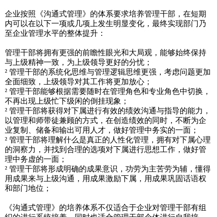
企业按照《沟通式管理》的体系要求培养管理干部，在短期
内可以在以下一项或几项上发生明显变化，最终实现部门乃
至企业管理水平的整体提升：
管理干部将拥有更强的前瞻性眼光和大局观，能够始终保持
与上级精神一致，为上级领导更好的分忧；
² 管理干部的系统化思维与管理逻辑思维更强，考虑问题更加
全面细致，上级领导对其工作将更加放心；
² 管理干部能够根据需要随时在管理角色和专业角色中切换，
不再出现上级忙下级闲的倒挂现象；
² 管理干部将获得对下属进行有效的绩效沟通与指导的能力，
以管理和师带徒兼顾的方式，在创造绩效的同时，不断为企
业复制、储备和输出可用人才，做好管理中务实的一面；
² 管理干部将理解什么是真正的人性化管理，拥有对下属心理
的洞察力，并找到合理的选项对下属进行思想工作，做好管
理中务虚的一面；
² 管理干部将形成明确的成果意识，功劳为主苦劳为辅，懂得
用成果来与上级沟通，用成果激励下属，用成果巩固话语权
和部门地位；
《沟通式管理》的培养体系不仅适合于企业对管理干部有组