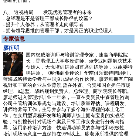
创新的价值；
八、 透视格局——发现优秀管理者的未来
- 总经理是不是管理干部成长路径的坟墓？
- 提升个人修养，从管理者走向领导者
- 拥有领导思维的管理干部，才是真正的职业经理人
专家信息
廖衍明
国内权威培训师与培训管理专家，速赢商学院院
长，香港理工大学客座讲师、stt专业问题解决技术
创始人，无忧培训讲师团首席训练导师，亚组委特
聘讲师，《哈佛商业评论》华南俱乐部特聘顾问，
蓝海战略特邀学者与中国j9九游的合作伙伴。廖老师拥有广阔
视野和丰富的企业从业背景,曾在外资、合资和国企担任市场
经理、it总监、战略规划负责人、总经理、商学院院长等职。
廖老师进入管理培训业十年来，一直在美资及中资管理咨询
公司主管培训体系规划与建设、培训质量评估、课程研发、
讲师培养等工作，主导并参与了多个海外课程的本土化工
作，在实用型课程开发和培训师训练上拥有宝贵的实战经
验，特别擅长针对现场个案及日常工作实务进行分析与指
导，运用多种培训方法，快速调动学员的参与性和积极性，
培训现场满意度一直保持在95%以上。廖老师所提供的管理