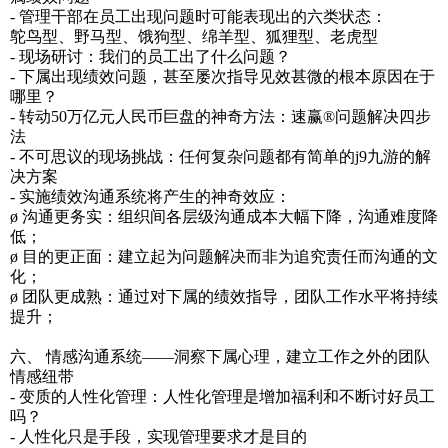
- 管理干部在员工出现问题时可能表现出的六类状态：
鸵鸟型、野马型、饿狗型、绵羊型、狐狸型、老虎型
- 现场研讨：我们的员工出了什么问题？
- 下属出现绩效问题，甚至屡次指导见效甚微的根本原因在于
哪里？
- 转动50万亿元人民币巨盘的神奇方法：速赢®问题解决四步
法
- 不可思议的现场挑战：任何复杂问题都有简单的j9九游的解
决方案
- 实施绩效沟通系统将产生的神奇效应：
ø 沟通更务实：组织间各层级沟通成本大幅下降，沟通难度降
低；
ø 目的更正面：建立起为问题解决而非为追究责任而沟通的文
化；
ø 团队更成熟：通过对下属的绩效指导，团队工作水平将持续
提升；
六、 情感沟通系统——洞察下属心理，建立工作之外的团队
情感纽带
- 变质的人性化管理：人性化管理是增加福利和不断讨好员工
吗？
- 人性化只是手段，实现管理要求才是目的