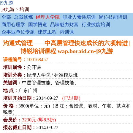
j9九游
j9九游
>
培训
全部
总裁修炼
经理人学院
职业人素质培训
岗位技能培训
商用心理学
国学悟道
品味魅力财富
行业技能培训
企事业单位专题
建筑工程
内训课
沟通式管理——中高层管理快速成长的六项精进 |
博锐培训课程 wap.boraid.cn-j9九游
课程编号：
100168457
培训属性：
公开课
培训分类：
经理人学院 / 标准模块班
关键词：
中层管理技能、管理技能、
地 点：
广东广州
培训开始日期：
2014-09-27
（已过期）
价 格：
3800(单位：元)（备注：含授课、教材、午餐、茶点和
税费）
会员价：
3230元 (即8.5折)
报名截止日期：
2014-09-27