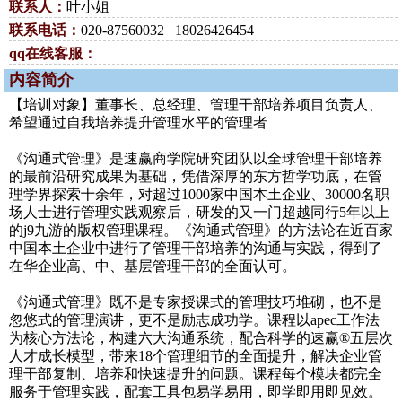
联系人：
叶小姐
联系电话：
020-87560032 18026426454
qq在线客服：
内容简介
【培训对象】董事长、总经理、管理干部培养项目负责人、
希望通过自我培养提升管理水平的管理者
《沟通式管理》是速赢商学院研究团队以全球管理干部培养
的最前沿研究成果为基础，凭借深厚的东方哲学功底，在管
理学界探索十余年，对超过1000家中国本土企业、30000名职
场人士进行管理实践观察后，研发的又一门超越同行5年以上
的j9九游的版权管理课程。《沟通式管理》的方法论在近百家
中国本土企业中进行了管理干部培养的沟通与实践，得到了
在华企业高、中、基层管理干部的全面认可。
《沟通式管理》既不是专家授课式的管理技巧堆砌，也不是
忽悠式的管理演讲，更不是励志成功学。课程以apec工作法
为核心方法论，构建六大沟通系统，配合科学的速赢®五层次
人才成长模型，带来18个管理细节的全面提升，解决企业管
理干部复制、培养和快速提升的问题。课程每个模块都完全
服务于管理实践，配套工具包易学易用，即学即用即见效。