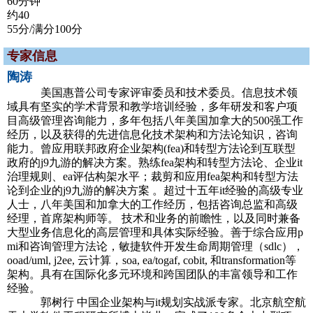
60分钟
约40
55分/满分100分
专家信息
陶涛
美国惠普公司专家评审委员和技术委员。信息技术领
域具有坚实的学术背景和教学培训经验，多年研发和客户项
目高级管理咨询能力，多年包括八年美国加拿大的500强工作
经历，以及获得的先进信息化技术架构和方法论知识，咨询
能力。曾应用联邦政府企业架构(fea)和转型方法论到互联型
政府的j9九游的解决方案。熟练fea架构和转型方法论、企业it
治理规则、ea评估构架水平；裁剪和应用fea架构和转型方法
论到企业的j9九游的解决方案 。超过十五年it经验的高级专业
人士，八年美国和加拿大的工作经历，包括咨询总监和高级
经理，首席架构师等。 技术和业务的前瞻性，以及同时兼备
大型业务信息化的高层管理和具体实际经验。善于综合应用p
mi和咨询管理方法论，敏捷软件开发生命周期管理（sdlc），
ooad/uml, j2ee, 云计算，soa, ea/togaf, cobit, 和transformation等
架构。具有在国际化多元环境和跨国团队的丰富领导和工作
经验。
郭树行 中国企业架构与it规划实战派专家。北京航空航