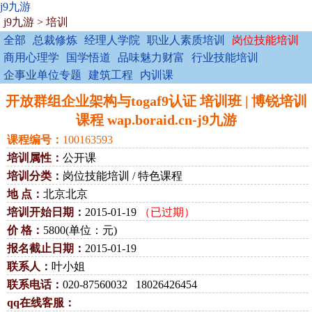
j9九游
j9九游
>
培训
全部
总裁修炼
经理人学院
职业人素质培训
岗位技能培训
商用心理学
国学悟道
品味魅力财富
行业技能培训
企事业单位专题
建筑工程
内训课
开放群组企业架构与togaf9认证 培训班 | 博锐培训
课程 wap.boraid.cn-j9九游
课程编号：
100163593
培训属性：
公开课
培训分类：
岗位技能培训 / 特色课程
地 点：
北京北京
培训开始日期：
2015-01-19
（已过期）
价 格：
5800(单位：元)
报名截止日期：
2015-01-19
联系人：
叶小姐
联系电话：
020-87560032 18026426454
qq在线客服：