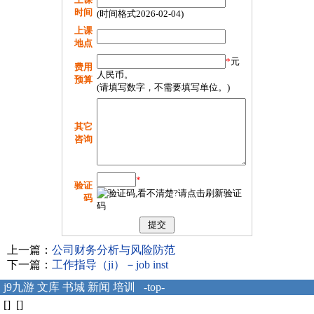
时间
(时间格式2026-02-04)
上课
地点
*
元
费用
人民币。
预算
(请填写数字，不需要填写单位。)
其它
咨询
*
验证
码
上一篇：
公司财务分析与风险防范
下一篇：
工作指导（ji）－job inst
j9九游
文库
书城
新闻
培训
-top-
[] []