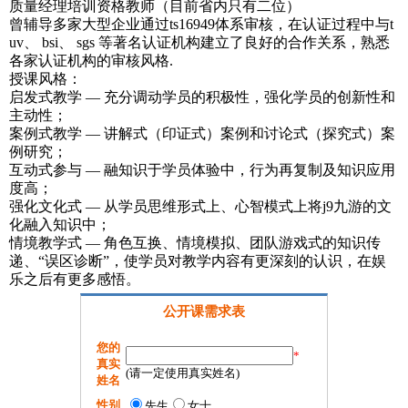
质量经理培训资格教师（目前省内只有二位）
曾辅导多家大型企业通过ts16949体系审核，在认证过程中与t
uv、 bsi、 sgs 等著名认证机构建立了良好的合作关系，熟悉
各家认证机构的审核风格.
授课风格：
启发式教学 — 充分调动学员的积极性，强化学员的创新性和
主动性；
案例式教学 — 讲解式（印证式）案例和讨论式（探究式）案
例研究；
互动式参与 — 融知识于学员体验中，行为再复制及知识应用
度高；
强化文化式 — 从学员思维形式上、心智模式上将j9九游的文
化融入知识中；
情境教学式 — 角色互换、情境模拟、团队游戏式的知识传
递、“误区诊断”，使学员对教学内容有更深刻的认识，在娱
乐之后有更多感悟。
公开课需求表
您的
*
真实
(请一定使用真实姓名)
姓名
性别
先生
女士