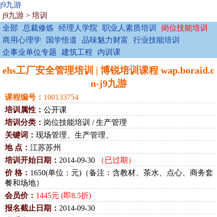
j9九游
j9九游
>
培训
全部
总裁修炼
经理人学院
职业人素质培训
岗位技能培训
商用心理学
国学悟道
品味魅力财富
行业技能培训
企事业单位专题
建筑工程
内训课
ehs工厂安全管理培训 | 博锐培训课程 wap.boraid.c
n-j9九游
课程编号：
100133754
培训属性：
公开课
培训分类：
岗位技能培训 / 生产管理
关键词：
现场管理、生产管理、
地 点：
江苏苏州
培训开始日期：
2014-09-30
（已过期）
价 格：
1650(单位：元)（备注：含教材、茶水、点心、商务套
餐和场地）
会员价：
1445元 (即8.5折)
报名截止日期：
2014-09-30