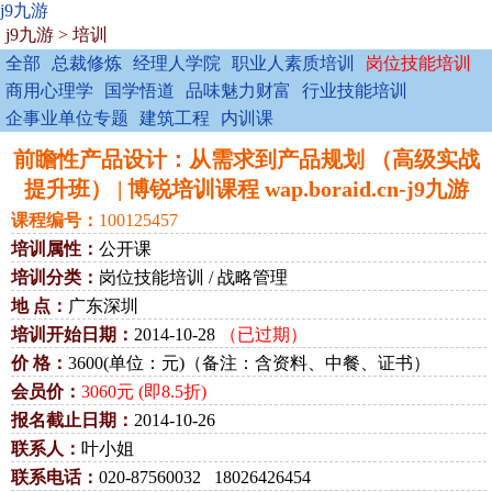
j9九游
j9九游
>
培训
全部
总裁修炼
经理人学院
职业人素质培训
岗位技能培训
商用心理学
国学悟道
品味魅力财富
行业技能培训
企事业单位专题
建筑工程
内训课
前瞻性产品设计：从需求到产品规划 （高级实战
提升班） | 博锐培训课程 wap.boraid.cn-j9九游
课程编号：
100125457
培训属性：
公开课
培训分类：
岗位技能培训 / 战略管理
地 点：
广东深圳
培训开始日期：
2014-10-28
（已过期）
价 格：
3600(单位：元)（备注：含资料、中餐、证书）
会员价：
3060元 (即8.5折)
报名截止日期：
2014-10-26
联系人：
叶小姐
联系电话：
020-87560032 18026426454