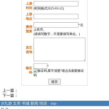
上课
时间
(时间格式2025-03-12)
上课
地点
*
元
费用
人民币。
预算
(请填写数字，不需要填写单位。)
其它
咨询
*
验证
码
上一篇：
下一篇：
j9九游
文库
书城
新闻
培训
-top-