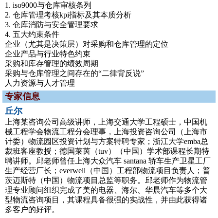
1. iso9000与仓库审核条列
2. 仓库管理考核kpi指标及其本质分析
3. 仓库消防与安全管理要求
4. 五大约束条件
企业（尤其是决策层）对采购和仓库管理的定位
企业产品与行业特色约束
采购和库存管理的绩效周期
采购与仓库管理之间存在的“二律背反说”
人力资源与人才管理
专家信息
丘尔
上海某咨询公司高级讲师，上海交通大学工程硕士，中国机
械工程学会物流工程分会理事，上海投资咨询公司（上海市
计委）物流园区投资计划与方案特聘专家；浙江大学emba总
裁班客座教授；德国莱茵（tuv）（中国）学术部课程长期特
聘讲师。邱老师曾任上海大众汽车 santana 轿车生产卫星工厂
生产经营厂长；everwell（中国）工程部物流项目负责人；普
茨迈斯特（中国）物流项目总监等职务。邱老师作为物流管
理专业顾问组织完成了美的电器、海尔、华晨汽车等多个大
型物流咨询项目，其课程具备很强的实战性，并由此获得诸
多客户的好评。