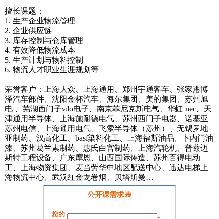
擅长课题：
1. 生产企业物流管理
2. 企业供应链
3. 库存控制与仓库管理
4. 有效降低物流成本
5. 生产计划与物料控制
6. 物流人才职业生涯规划等
荣誉客户：上海大众、上海通用、郑州宇通客车、张家港博
泽汽车部件、沈阳金杯汽车、海尔集团、美的集团、苏州旭
电 、芜湖西门子vdo电子、南京菲尼克斯电气、华虹-nec、天
津通用半导体、上海施耐德电气、苏州西门子电器、诺基亚
苏州电信、上海通用电气、飞索半导体（苏州）、无锡罗地
亚制药、汉高化工、basf染料化工、上海福斯油品、卜内门油
漆、苏州葛兰素制药、惠氏白宫制药、上海汽轮机、普兹迈
斯特工程设备、广东摩恩、山西国际铸造、苏州百得电动
工、上海物资集团、麦当劳华中地区配送中心、迅达电梯上
海物流中心、武汉红金龙卷烟、贝塔斯曼…
公开课需求表
您的
*