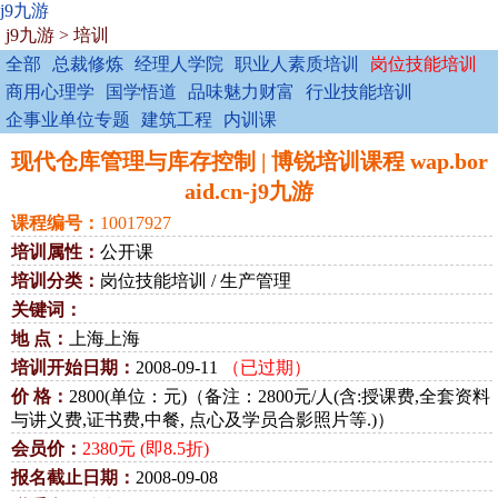
j9九游
j9九游
>
培训
全部
总裁修炼
经理人学院
职业人素质培训
岗位技能培训
商用心理学
国学悟道
品味魅力财富
行业技能培训
企事业单位专题
建筑工程
内训课
现代仓库管理与库存控制 | 博锐培训课程 wap.bor
aid.cn-j9九游
课程编号：
10017927
培训属性：
公开课
培训分类：
岗位技能培训 / 生产管理
关键词：
地 点：
上海上海
培训开始日期：
2008-09-11
（已过期）
价 格：
2800(单位：元)（备注：2800元/人(含:授课费,全套资料
与讲义费,证书费,中餐, 点心及学员合影照片等.)）
会员价：
2380元 (即8.5折)
报名截止日期：
2008-09-08