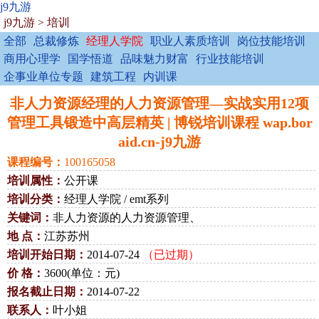
j9九游
j9九游
>
培训
全部
总裁修炼
经理人学院
职业人素质培训
岗位技能培训
商用心理学
国学悟道
品味魅力财富
行业技能培训
企事业单位专题
建筑工程
内训课
非人力资源经理的人力资源管理—实战实用12项
管理工具锻造中高层精英 | 博锐培训课程 wap.bor
aid.cn-j9九游
课程编号：
100165058
培训属性：
公开课
培训分类：
经理人学院 / emt系列
关键词：
非人力资源的人力资源管理、
地 点：
江苏苏州
培训开始日期：
2014-07-24
（已过期）
价 格：
3600(单位：元)
报名截止日期：
2014-07-22
联系人：
叶小姐