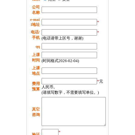
公司
名称
e-mai
*
l地址
电话/
*
手机
(电话请带上区号，谢谢)
qq
上课
时间
(时间格式2026-02-04)
上课
地点
*
元
费用
人民币。
预算
(请填写数字，不需要填写单位。)
其它
咨询
*
验证