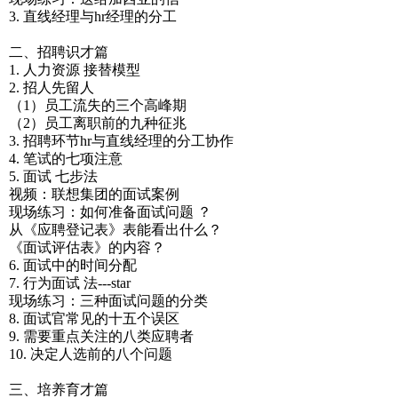
3. 直线经理与hr经理的分工
二、招聘识才篇
1. 人力资源 接替模型
2. 招人先留人
（1）员工流失的三个高峰期
（2）员工离职前的九种征兆
3. 招聘环节hr与直线经理的分工协作
4. 笔试的七项注意
5. 面试 七步法
视频：联想集团的面试案例
现场练习：如何准备面试问题 ？
从《应聘登记表》表能看出什么？
《面试评估表》的内容？
6. 面试中的时间分配
7. 行为面试 法---star
现场练习：三种面试问题的分类
8. 面试官常见的十五个误区
9. 需要重点关注的八类应聘者
10. 决定人选前的八个问题
三、培养育才篇