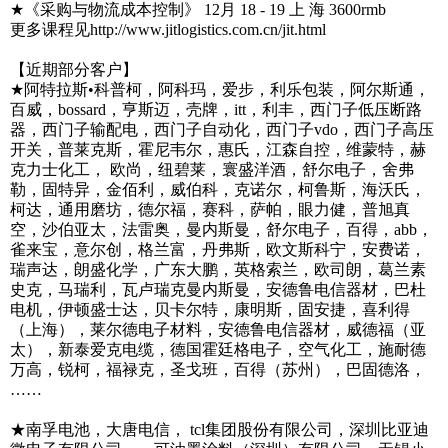
★《采购与物流成本控制》 12月 18 - 19 上 海 3600rmb
更多课程见http://www.jitlogistics.com.cn/jit.html
【近期部分客户】
★阿特拉斯•科普柯，阿科玛，爱步，利乐包装，阿尔斯通，
百威，bossard，亨斯迈，壳牌，itt，利丰，西门子低压断路
器，西门子输配电，西门子自动化，西门子vdo，西门子高压
开关，普莱克斯，霍尼韦尔，惠氏，江森自控，维蒙特，赫
克力士化工， 欧尚，纽碧莱，寰盛洋酒，舒尔电子，舍弗
勒，固特异，金佰利，威伯科，克诺尔，柯鲁斯，海沃氏，
柯达，通用磨坊，德尔福，赛科，萨帕，眼力健，普旭真
空，沙伯亚太，法雷奥，曼内斯曼，舒尔电子，百得，abb，
雀来宝，意尔创，格兰富，丹弗斯，欧文斯科宁，安费诺，
瑞声达，朗盛化学，广东大鹏，英格索兰，欧司朗，葛兰素
史克，马瑞利，瓦卢瑞克曼内斯曼，安德鲁电信器材，巴杜
电机，伊顿盛士达，贝卡尔特，康明斯，固安捷，喜利得
（上海），莱尔德电子材料，安德鲁电信器材，威德福（亚
太），新泰爱克电缆，德国霍廷格电子，空气化工，施耐德
万高，锐柯，福禄克，圣戈班，百得（苏州），巴固德洛，
……
★南孚电池，大唐电信， tcl集团股份有限公司，深圳比亚迪