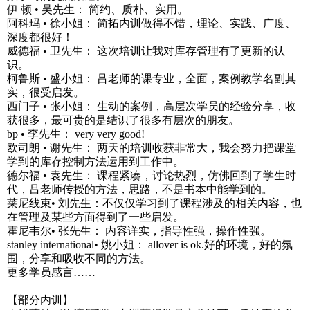
伊 顿 • 吴先生： 简约、质朴、实用。
阿科玛 • 徐小姐： 简拓内训做得不错，理论、实践、广度、
深度都很好！
威德福 • 卫先生： 这次培训让我对库存管理有了更新的认
识。
柯鲁斯 • 盛小姐： 吕老师的课专业，全面，案例教学名副其
实，很受启发。
西门子 • 张小姐： 生动的案例，高层次学员的经验分享，收
获很多，最可贵的是结识了很多有层次的朋友。
bp • 李先生： very very good!
欧司朗 • 谢先生： 两天的培训收获非常大，我会努力把课堂
学到的库存控制方法运用到工作中。
德尔福 • 袁先生： 课程紧凑，讨论热烈，仿佛回到了学生时
代，吕老师传授的方法，思路，不是书本中能学到的。
莱尼线束• 刘先生：不仅仅学习到了课程涉及的相关内容，也
在管理及某些方面得到了一些启发。
霍尼韦尔• 张先生： 内容详实，指导性强，操作性强。
stanley international• 姚小姐： allover is ok.好的环境，好的氛
围，分享和吸收不同的方法。
更多学员感言……
【部分内训】