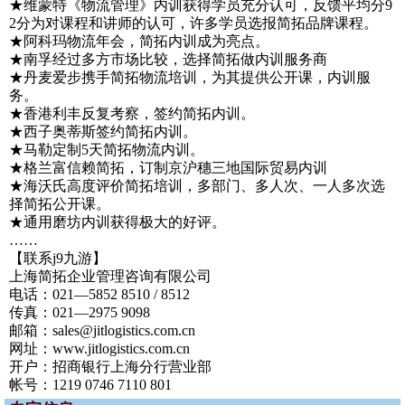
★维蒙特《物流管理》内训获得学员充分认可，反馈平均分9
2分为对课程和讲师的认可，许多学员选报简拓品牌课程。
★阿科玛物流年会，简拓内训成为亮点。
★南孚经过多方市场比较，选择简拓做内训服务商
★丹麦爱步携手简拓物流培训，为其提供公开课，内训服
务。
★香港利丰反复考察，签约简拓内训。
★西子奥蒂斯签约简拓内训。
★马勒定制5天简拓物流内训。
★格兰富信赖简拓，订制京沪穗三地国际贸易内训
★海沃氏高度评价简拓培训，多部门、多人次、一人多次选
择简拓公开课。
★通用磨坊内训获得极大的好评。
……
【联系j9九游】
上海简拓企业管理咨询有限公司
电话：021—5852 8510 / 8512
传真：021—2975 9098
邮箱：
sales@jitlogistics.com.cn
网址：www.jitlogistics.com.cn
开户：招商银行上海分行营业部
帐号：1219 0746 7110 801