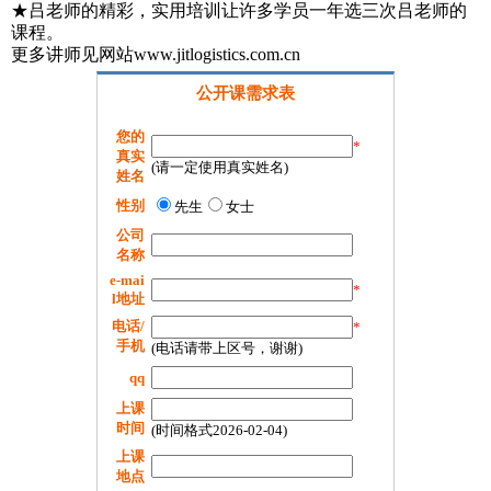
★吕老师的精彩，实用培训让许多学员一年选三次吕老师的
课程。
更多讲师见网站www.jitlogistics.com.cn
公开课需求表
您的
*
真实
(请一定使用真实姓名)
姓名
性别
先生
女士
公司
名称
e-mai
*
l地址
电话/
*
手机
(电话请带上区号，谢谢)
qq
上课
时间
(时间格式2026-02-04)
上课
地点