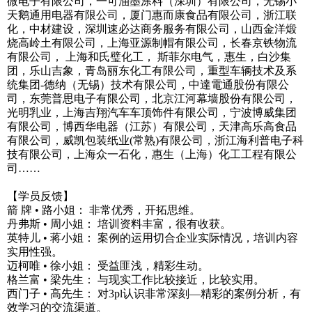
微电子有限公司，一可油墨涂料（深圳）有限公司，无锡小
天鹅通用电器有限公司，厦门惠而康食品有限公司，浙江联
化，中材建设，深圳速必达商务服务有限公司，山西金洋煅
烧高岭土有限公司，上海亚源制帽有限公司，长春京铁物流
有限公司， 上海和氏璧化工， 斯菲尔电气，惠生，白沙集
团，乐山吉象，青岛丽东化工有限公司，重型车辆技术及系
统集团-德纳（无锡）技术有限公司，中達電通股份有限公
司，东莞普思电子有限公司，北京江河幕墙股份有限公司，
光明乳业，上海吉翔汽车车顶饰件有限公司，宁波博威集团
有限公司，博西华电器（江苏）有限公司，天津高乐高食品
有限公司，威凯包装纸业(常熟)有限公司，浙江海利普电子科
技有限公司，上海众一石化，惠生（上海）化工工程有限公
司……
【学员反馈】
箭 牌 • 路小姐： 非常优秀，开拓思维。
丹弗斯 • 周小姐： 培训资料丰富，很有收获。
英特儿 • 蒋小姐： 案例的运用切合企业实际情况，培训内容
实用性强。
迈柯唯 • 徐小姐： 受益匪浅，精彩生动。
格兰富 • 梁先生： 与现实工作比较接近，比较实用。
西门子 • 高先生： 对3pl认识非常深刻—精彩的案例分析，有
效学习的交流渠道。