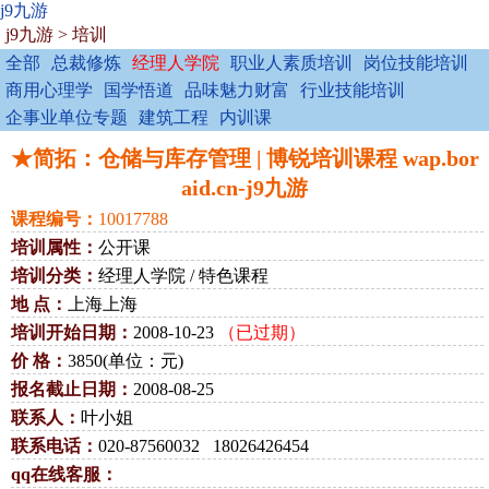
j9九游
j9九游
>
培训
全部
总裁修炼
经理人学院
职业人素质培训
岗位技能培训
商用心理学
国学悟道
品味魅力财富
行业技能培训
企事业单位专题
建筑工程
内训课
★简拓：仓储与库存管理 | 博锐培训课程 wap.bor
aid.cn-j9九游
课程编号：
10017788
培训属性：
公开课
培训分类：
经理人学院 / 特色课程
地 点：
上海上海
培训开始日期：
2008-10-23
（已过期）
价 格：
3850(单位：元)
报名截止日期：
2008-08-25
联系人：
叶小姐
联系电话：
020-87560032 18026426454
qq在线客服：