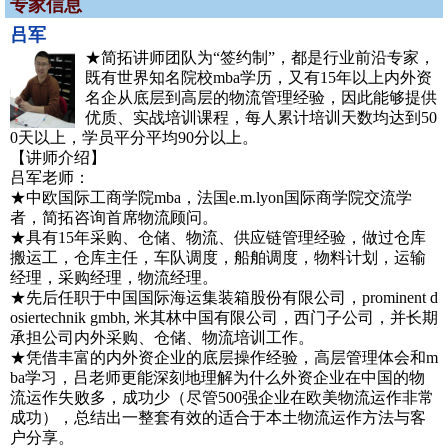
专家信息
吕军
★简拓讲师团队为“签约制”，都是行业前沿专家，
既有世界知名院校mba学历，又有15年以上内外资
名企从底层到高层的物流管理经验，因此能够提供
优质、实战培训课程，每人累计培训天数均达到50
0天以上，学员平分平均90分以上。
【讲师介绍】
吕军老师：
★中欧国际工商学院mba，法国e.m.lyon国际商学院交流学
者，简拓咨询首席物流顾问。
★具有15年采购、仓储、物流、供应链管理经验，做过仓库
搬运工，仓库主任，车队调度，船舶调度，物料计划，运输
经理，采购经理，物流经理。
★先后任职于中国国际海运集装箱股份有限公司，prominent d
osiertechnik gmbh, 米其林中国有限公司，西门子公司，并长期
承担公司内外采购、仓储、物流培训工作。
★凭借丰富的内外资企业的底层操作经验，高层管理体会和m
ba学习，吕老师更能深刻地理解为什么外资企业在中国的物
流运作失败多，成功少（尽管500强企业在欧美物流运作非常
成功），总结出一整套有效的适合于本土物流运作方法与客
户分享。