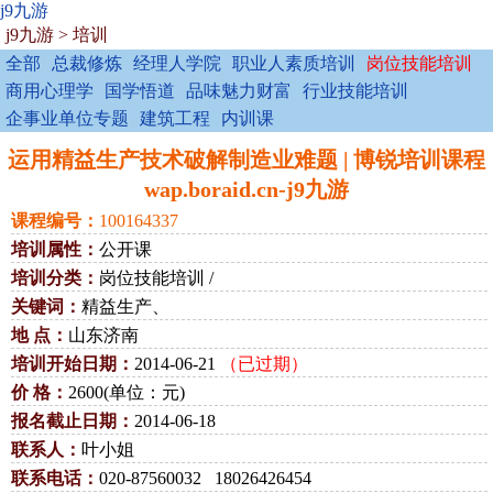
j9九游
j9九游
>
培训
全部
总裁修炼
经理人学院
职业人素质培训
岗位技能培训
商用心理学
国学悟道
品味魅力财富
行业技能培训
企事业单位专题
建筑工程
内训课
运用精益生产技术破解制造业难题 | 博锐培训课程
wap.boraid.cn-j9九游
课程编号：
100164337
培训属性：
公开课
培训分类：
岗位技能培训 /
关键词：
精益生产、
地 点：
山东济南
培训开始日期：
2014-06-21
（已过期）
价 格：
2600(单位：元)
报名截止日期：
2014-06-18
联系人：
叶小姐
联系电话：
020-87560032 18026426454