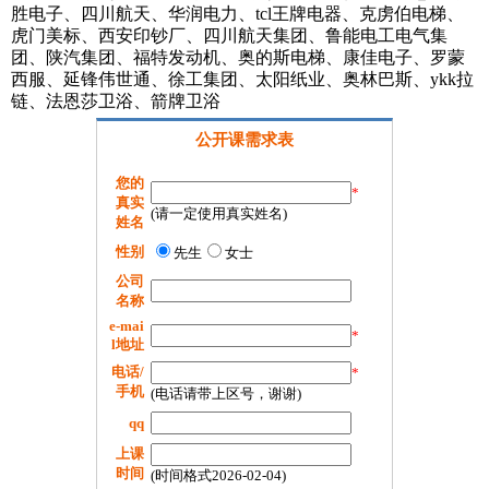
胜电子、四川航天、华润电力、tcl王牌电器、克虏伯电梯、
虎门美标、西安印钞厂、四川航天集团、鲁能电工电气集
团、陕汽集团、福特发动机、奥的斯电梯、康佳电子、罗蒙
西服、延锋伟世通、徐工集团、太阳纸业、奥林巴斯、ykk拉
链、法恩莎卫浴、箭牌卫浴
公开课需求表
您的
*
真实
(请一定使用真实姓名)
姓名
性别
先生
女士
公司
名称
e-mai
*
l地址
电话/
*
手机
(电话请带上区号，谢谢)
qq
上课
时间
(时间格式2026-02-04)