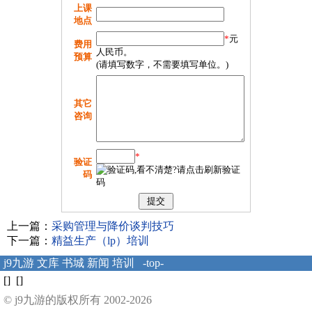
上课
地点
*
元
费用
人民币。
预算
(请填写数字，不需要填写单位。)
其它
咨询
*
验证
码
上一篇：
采购管理与降价谈判技巧
下一篇：
精益生产（lp）培训
j9九游
文库
书城
新闻
培训
-top-
[] []
© j9九游的版权所有 2002-2026