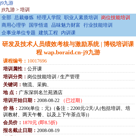
j9九游
j9九游
>
培训
全部
总裁修炼
经理人学院
职业人素质培训
岗位技能培训
商用心理学
国学悟道
品味魅力财富
行业技能培训
企事业单位专题
建筑工程
内训课
研发及技术人员绩效考核与激励系统 | 博锐培训课
程 wap.boraid.cn-j9九游
课程编号：
10017696
培训属性：
公开课
培训分类：
岗位技能培训 / 生产管理
关键词：
物流、采购、
地 点：
广东深圳名兰苑酒店
培训开始日期：
2008-08-22
（已过期）
价 格：
2200(单位：元)（备注：2200元/2天/人(包括培训、培
训教材、两天午餐、以及上下午茶点等)）
会员价：
1870元 (即8.5折)
报名截止日期：
2008-08-19