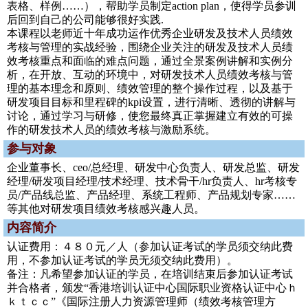
表格、样例……），帮助学员制定action plan，使得学员参训
后回到自己的公司能够很好实践.
本课程以老师近十年成功运作优秀企业研发及技术人员绩效
考核与管理的实战经验，围绕企业关注的研发及技术人员绩
效考核重点和面临的难点问题，通过全景案例讲解和实例分
析，在开放、互动的环境中，对研发技术人员绩效考核与管
理的基本理念和原则、绩效管理的整个操作过程，以及基于
研发项目目标和里程碑的kpi设置，进行清晰、透彻的讲解与
讨论，通过学习与研修，使您最终真正掌握建立有效的可操
作的研发技术人员的绩效考核与激励系统。
参与对象
企业董事长、ceo/总经理、研发中心负责人、研发总监、研发
经理/研发项目经理/技术经理、技术骨干/hr负责人、hr考核专
员/产品线总监、产品经理、系统工程师、产品规划专家……
等其他对研发项目绩效考核感兴趣人员。
内容简介
认证费用：４８０元／人（参加认证考试的学员须交纳此费
用，不参加认证考试的学员无须交纳此费用）。
备注：凡希望参加认证的学员，在培训结束后参加认证考试
并合格者，颁发“香港培训认证中心国际职业资格认证中心ｈ
ｋｔｃｃ”《国际注册人力资源管理师（绩效考核管理方