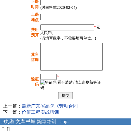
上课
时间
(时间格式2026-02-04)
上课
地点
*
元
费用
人民币。
预算
(请填写数字，不需要填写单位。)
其它
咨询
*
验证
码
上一篇：
最新广东省高院《劳动合同
下一篇：
价值工程实战培训
j9九游
文库
书城
新闻
培训
-top-
[] []