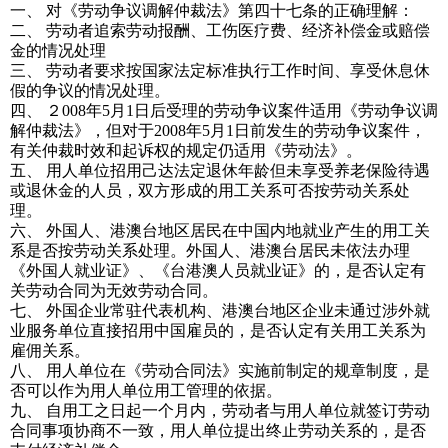
一、 对《劳动争议调解仲裁法》第四十七条的正确理解：
二、 劳动者追索劳动报酬、工伤医疗费、经济补偿金或赔偿
金的情况处理
三、 劳动者要求按国家法定标准执行工作时间、享受休息休
假的争议的情况处理。
四、 ２008年5月1日后受理的劳动争议案件适用《劳动争议调
解仲裁法》，但对于2008年5月1日前发生的劳动争议案件，
有关仲裁时效和起诉权的规定仍适用《劳动法》。
五、 用人单位招用己达法定退休年龄但未享受养老保险待遇
或退休金的人员，双方形成的用工关系可否按劳动关系处
理。
六、 外国人、港澳台地区居民在中国内地就业产生的用工关
系是否按劳动关系处理。外国人、港澳台居民未依法办理
《外国人就业证》、《台港澳人员就业证》的，是否认定有
关劳动合同为无效劳动合同。
七、 外国企业常驻代表机构、港澳台地区企业未通过涉外就
业服务单位直接招用中国雇员的，是否认定有关用工关系为
雇佣关系。
八、 用人单位在《劳动合同法》实施前制定的规章制度，是
否可以作为用人单位用工管理的依据。
九、 自用工之日起一个月内，劳动者与用人单位就签订劳动
合同事项协商不一致，用人单位提出终止劳动关系的，是否