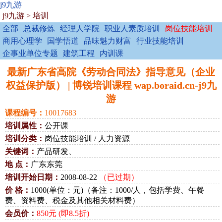
j9九游
j9九游
>
培训
全部
总裁修炼
经理人学院
职业人素质培训
岗位技能培训
商用心理学
国学悟道
品味魅力财富
行业技能培训
企事业单位专题
建筑工程
内训课
最新广东省高院《劳动合同法》指导意见（企业
权益保护版） | 博锐培训课程 wap.boraid.cn-j9九
游
课程编号：
10017683
培训属性：
公开课
培训分类：
岗位技能培训 / 人力资源
关键词：
产品研发、
地 点：
广东东莞
培训开始日期：
2008-08-22
（已过期）
价 格：
1000(单位：元)（备注：1000/人，包括学费、午餐
费、资料费、税金及其他相关材料费）
会员价：
850元 (即8.5折)