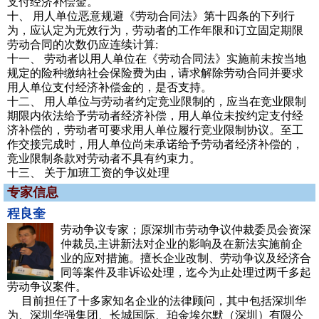
支付经济补偿金。
十、 用人单位恶意规避《劳动合同法》第十四条的下列行
为，应认定为无效行为，劳动者的工作年限和订立固定期限
劳动合同的次数仍应连续计算:
十一、 劳动者以用人单位在《劳动合同法》实施前未按当地
规定的险种缴纳社会保险费为由，请求解除劳动合同并要求
用人单位支付经济补偿金的，是否支持。
十二、 用人单位与劳动者约定竞业限制的，应当在竞业限制
期限内依法给予劳动者经济补偿，用人单位未按约定支付经
济补偿的，劳动者可要求用人单位履行竞业限制协议。至工
作交接完成时，用人单位尚未承诺给予劳动者经济补偿的，
竞业限制条款对劳动者不具有约束力。
十三、 关于加班工资的争议处理
专家信息
程良奎
劳动争议专家；原深圳市劳动争议仲裁委员会资深
仲裁员,主讲新法对企业的影响及在新法实施前企
业的应对措施。擅长企业改制、劳动争议及经济合
同等案件及非诉讼处理，迄今为止处理过两千多起
劳动争议案件。
目前担任了十多家知名企业的法律顾问，其中包括深圳华
为、深圳华强集团、长城国际、珀金埃尔默（深圳）有限公