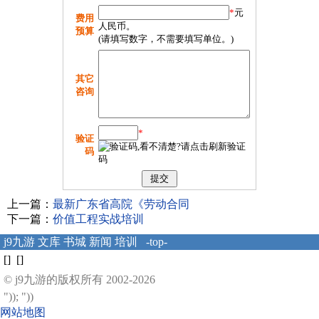
*
元
费用
人民币。
预算
(请填写数字，不需要填写单位。)
其它
咨询
*
验证
码
上一篇：
最新广东省高院《劳动合同
下一篇：
价值工程实战培训
j9九游
文库
书城
新闻
培训
-top-
[] []
© j9九游的版权所有 2002-2026
")); "))
网站地图