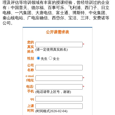
理及评估等培训领域有丰富的授课经验，曾经培训过的企业
有：中国普天、德尔福、百事可乐、飞利浦、西门子、日立
电梯、一汽集团、大唐电信、富士通、博斯特、中化集团、
秦山核电站、广电应确信、西岱尔、宝洁、三洋、安费诺等
公司。
公开课需求表
您的
*
真实
(请一定使用真实姓名)
姓名
性别
先生
女士
公司
名称
e-mai
*
l地址
电话/
*
手机
(电话请带上区号，谢谢)
qq
上课
时间
(时间格式2026-02-04)