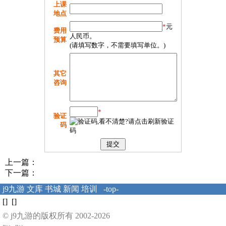
上课
地点
*
元
费用
人民币。
预算
(请填写数字，不需要填写单位。)
其它
咨询
*
验证
码
上一篇：
下一篇：
j9九游
文库
书城
新闻
培训
-top-
[] []
© j9九游的版权所有 2002-2026