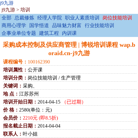
j9九游
j9九游
>
培训
全部
总裁修炼
经理人学院
职业人素质培训
岗位技能培训
商用心理学
国学悟道
品味魅力财富
行业技能培训
企事业单位专题
建筑工程
内训课
采购成本控制及供应商管理 | 博锐培训课程 wap.b
oraid.cn-j9九游
课程编号：
100162390
培训属性：
公开课
培训分类：
岗位技能培训 / 生产管理
关键词：
采购、
地 点：
江苏苏州
培训开始日期：
2014-04-15
（已过期）
价 格：
2580(单位：元)
会员价：
2210元 (即8.5折)
报名截止日期：
2014-04-04
联系人：
叶小姐