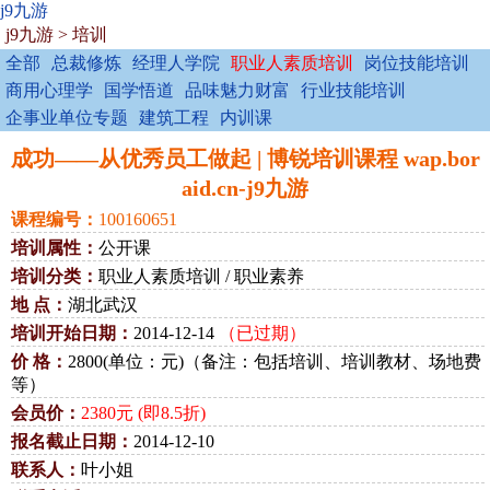
j9九游
j9九游
>
培训
全部
总裁修炼
经理人学院
职业人素质培训
岗位技能培训
商用心理学
国学悟道
品味魅力财富
行业技能培训
企事业单位专题
建筑工程
内训课
成功——从优秀员工做起 | 博锐培训课程 wap.bor
aid.cn-j9九游
课程编号：
100160651
培训属性：
公开课
培训分类：
职业人素质培训 / 职业素养
地 点：
湖北武汉
培训开始日期：
2014-12-14
（已过期）
价 格：
2800(单位：元)（备注：包括培训、培训教材、场地费
等）
会员价：
2380元 (即8.5折)
报名截止日期：
2014-12-10
联系人：
叶小姐