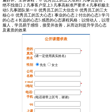
遍好评。主讲课程：※ 优秀员工的五大准则1 凡事负责任，
绝不找借口 2 凡事客户至上3 凡事高标准严要求 4 凡事积极主
动5 凡事团队第一※ 优秀员工的三大信念※ 优秀员工的三大
核心※ 优秀员工的五大心态1 事业的心态 2 付出的心态3 学习
的心态 4 长远的心态5 感恩的心态课程风格：以情动人，以理
服人，学员易于感悟，接受并改善，从而达到提升学员心态
及素质的效果
公开课需求表
您的
*
真实
(请一定使用真实姓名)
姓名
性别
先生
女士
公司
名称
e-mai
*
l地址
电话/
*
手机
(电话请带上区号，谢谢)
qq
上课