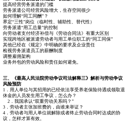
提高经营劳务派遣的门槛
劳务派遣公司经营风险增大，生存空间很少
如何理解“同工同酬”？
界定“三性”岗位（临时性、辅助性、替代性）
劳务派遣“用工总量”的控制
向劳动者支付经济补偿与《劳动合同法》有重大区别
实现跨地区被派遣劳动者与用工单位职工的“同工同保”
其他已经在《规定》中明确的要求及企业责任
检视劳务派遣员工的薪酬制度
调整雇佣架构
业务外包的劳动风险和责任如何避免。
三、《最高人民法院劳动争议司法解释三》解析与劳动争议
风险预防
1．用人单位与其招用的已经依法享受养老保险待遇或领取退
休金的人员发生用工争议，怎么办？
2．我国承认“双重劳动关系吗？”
3．劳动者主张加班费的，由谁来举证？
4．劳动者与用人单位就解除或者终止劳动合同时达成的协
议，怎样才算有效。