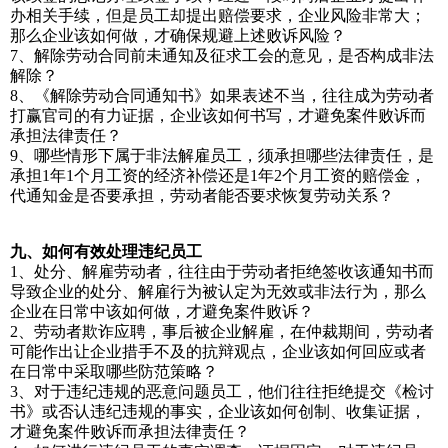
办相关手续，但是员工却提出赔偿要求，企业风险非常大；
那么企业该如何做，才确保规避上述败诉风险？
7、解除劳动合同前未通知及征求工会的意见，是否构成非法
解除？
8、《解除劳动合同通知书》如果表述不当，往往成为劳动者
打赢官司的有力证据，企业该如何书写，才避免案件败诉而
承担法律责任？
9、哪些情形下属于非法解雇员工，须承担哪些法律责任，是
承担1年1个月工资的经济补偿还是1年2个月工资的赔偿金，
代通知金是否要承担，劳动者能否要求恢复劳动关系？
九、如何有效处理违纪员工
1、处分、解雇劳动者，往往由于劳动者拒绝签收该通知书而
导致企业的处分、解雇行为被认定为无效或非法行为，那么
企业在日常中该如何做，才避免案件败诉？
2、劳动者欺诈应聘，事后被企业解雇，在仲裁期间，劳动者
可能作出让企业措手不及的抗辩观点，企业该如何回应或者
在日常中采取哪些防范策略？
3、对于违纪违规的恶意问题员工，他们往往拒绝提交《检讨
书》或否认违纪违规的事实，企业该如何创制、收集证据，
才避免案件败诉而承担法律责任？