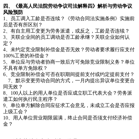
四、《最高人民法院劳动争议司法解释四》解析与劳动争议
风险预防
1、员工调入工龄是否连续？《劳动合同法实施条例》实施前
后是否有所区别？
2、有自主用工变更为劳务派遣，或反之，工龄是否连续？
3、关联企业间的员工调动是否工龄承继？关联企业如何认
定？
4、未约定竞业限制补偿金是否无效？劳动者要求履行应支付
100%工资的补偿金？
5、单位应与劳动者协商一致后方可免除竞业限制义务？单位
不具有单方免除权？
6、竞业限制补偿金可否在职期间提前支付或约定提前支付？
7、默示变更劳动合同的方式，一月内提出异议单位变更合
同无效？
8、100人以上的用人单位是否应成立职工代表大会？劳务派
遣工如何执行民主程序？
9、单位单方解除合同应征求工会意见，未成立工会是否应报
上级工会？
10、用人单位营业期限届满，终止合同是否须支付经济补偿
金？