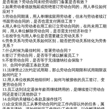
是否有效？劳动合同未经劳动部门备案是否有效？
2.如果劳动者借故拖延或拒绝签订劳动合同的，用人单位如何
应对？
3.劳动合同期满，用人单继续留用劳动者，但未与劳动者续订
书面劳动合同的，是否也需支付两倍工资？
4.用人单位与劳动者在用工前订立劳动合同的，在尚未用工期
间，用人单位解除劳动合同，是否需支付经济补偿？
5.在校学生与用人单位是否需要建立劳动关系？
6.劳务关系与劳动关系如何区别，能否把劳动关系转化为劳务
关系？
7.什么时候为最佳时间，签署劳动合同？
8.签订了劳动合同，是否等于难以解雇员工？
9.不签劳动合同，是否等于无须缴纳社会保险？
10、合同中的霸王条款无效
11.法律禁止2次约定试用期，那么劳动合同期限和试用期限该
如何约定？
12.用人单位收购其他组织时，如何与被接收的员工签订、变
更劳动合同？
13.员工达到法定退休年龄而继续聘用的，是继续签订劳动合
同还是签订其他协议？
14.合同的关键核心条款及操作技巧
(1)企业安排员工从事劳动合同约定工作内容以外的任务，属
于单方违约，该如何约定工作岗位/工作内容，以化解违约侵