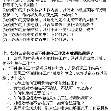
权带来的法律风险？
(2)如何约定工作岗位及工作内容，以便企业根据实际情况调
整员工的工作内容及单方变更其工作岗位？
(3)如何约定劳动报酬，以避免约定不明确带来的风险？
(4)如何约定工资总额，以合法降低经济补偿的基数？
(5)如何约定薪酬结构，以利于企业灵活地调整工资？
(6)《劳动合同变更通知书》应如何设计？
(7)《劳动合同变更协议书》应如何设计？
七、如何认定劳动者不能胜任工作及有效调岗调薪？
1、怎样理解“劳动者不能胜任工作，经过调岗或培训后，
仍不能胜任工作”？
2、“不能胜任工作”是强调胜任能力，还是强调工作结果？
3、因员工“不能胜任工作”引发的争议，90%以企业败诉告
终，为什么？
4、法律上如何证明劳动者“不能胜任工作”？
5、劳动者对考核结果不确认、不认可，怎么办？
6、如何制定岗位责任书？
7、如何根据绩效考核结果对员工进行调岗调薪？
8、对绩效考核不合格员工，如何合法辞退？
9、实行末位淘汰制，以末位排名为由解雇员工，仲裁机构