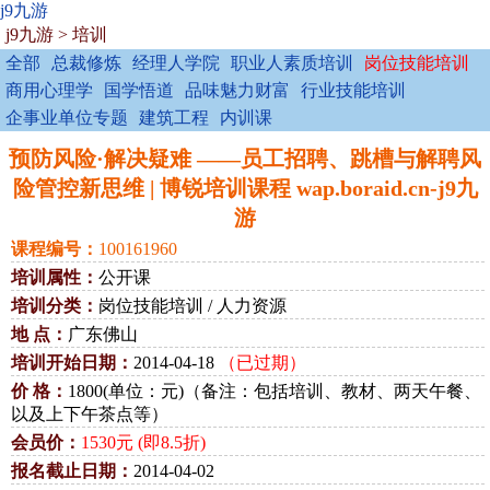
j9九游
j9九游
>
培训
全部
总裁修炼
经理人学院
职业人素质培训
岗位技能培训
商用心理学
国学悟道
品味魅力财富
行业技能培训
企事业单位专题
建筑工程
内训课
预防风险·解决疑难 ——员工招聘、跳槽与解聘风
险管控新思维 | 博锐培训课程 wap.boraid.cn-j9九
游
课程编号：
100161960
培训属性：
公开课
培训分类：
岗位技能培训 / 人力资源
地 点：
广东佛山
培训开始日期：
2014-04-18
（已过期）
价 格：
1800(单位：元)（备注：包括培训、教材、两天午餐、
以及上下午茶点等）
会员价：
1530元 (即8.5折)
报名截止日期：
2014-04-02