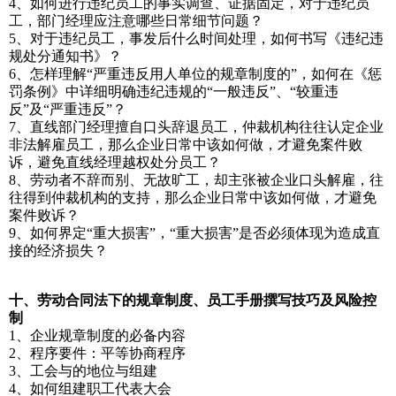
4、如何进行违纪员工的事实调查、证据固定，对于违纪员
工，部门经理应注意哪些日常细节问题？
5、对于违纪员工，事发后什么时间处理，如何书写《违纪违
规处分通知书》？
6、怎样理解“严重违反用人单位的规章制度的”，如何在《惩
罚条例》中详细明确违纪违规的“一般违反”、“较重违
反”及“严重违反”？
7、直线部门经理擅自口头辞退员工，仲裁机构往往认定企业
非法解雇员工，那么企业日常中该如何做，才避免案件败
诉，避免直线经理越权处分员工？
8、劳动者不辞而别、无故旷工，却主张被企业口头解雇，往
往得到仲裁机构的支持，那么企业日常中该如何做，才避免
案件败诉？
9、如何界定“重大损害”，“重大损害”是否必须体现为造成直
接的经济损失？
十、劳动合同法下的规章制度、员工手册撰写技巧及风险控
制
1、企业规章制度的必备内容
2、程序要件：平等协商程序
3、工会与的地位与组建
4、如何组建职工代表大会