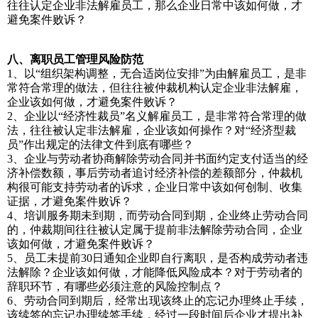
往往认定企业非法解雇员工，那么企业日常中该如何做，才
避免案件败诉？
八、离职员工管理风险防范
1、以“组织架构调整，无合适岗位安排”为由解雇员工，是非
常符合常理的做法，但往往被仲裁机构认定企业非法解雇，
企业该如何做，才避免案件败诉？
2、企业以“经济性裁员”名义解雇员工，是非常符合常理的做
法，往往被认定非法解雇，企业该如何操作？对“经济型裁
员”作出规定的法律文件到底有哪些？
3、企业与劳动者协商解除劳动合同并书面约定支付适当的经
济补偿数额，事后劳动者追讨经济补偿的差额部分，仲裁机
构很可能支持劳动者的诉求，企业日常中该如何创制、收集
证据，才避免案件败诉？
4、培训服务期未到期，而劳动合同到期，企业终止劳动合同
的，仲裁期间往往被认定属于提前非法解除劳动合同，企业
该如何做，才避免案件败诉？
5、员工未提前30日通知企业即自行离职，是否构成劳动者违
法解除？企业该如何做，才能降低风险成本？对于劳动者的
辞职环节，有哪些必须注意的风险控制点？
6、劳动合同到期后，经常出现该终止的忘记办理终止手续，
该续签的忘记办理续签手续，经过一段时间后企业才提出补