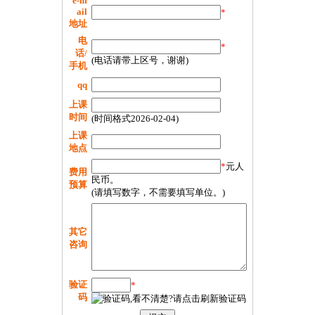
e-m
ail
*
地址
电
*
话/
(电话请带上区号，谢谢)
手机
qq
上课
时间
(时间格式2026-02-04)
上课
地点
*
元人
费用
民币。
预算
(请填写数字，不需要填写单位。)
其它
咨询
验证
*
码