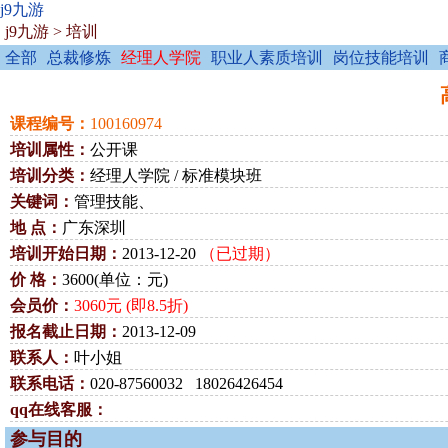
j9九游
j9九游
>
培训
全部
总裁修炼
经理人学院
职业人素质培训
岗位技能培训
课程编号：
100160974
培训属性：
公开课
培训分类：
经理人学院 / 标准模块班
关键词：
管理技能、
地 点：
广东深圳
培训开始日期：
2013-12-20
（已过期）
价 格：
3600(单位：元)
会员价：
3060元 (即8.5折)
报名截止日期：
2013-12-09
联系人：
叶小姐
联系电话：
020-87560032 18026426454
qq在线客服：
参与目的