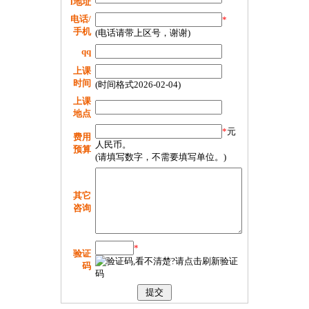
l地址
电话/
*
手机
(电话请带上区号，谢谢)
qq
上课
时间
(时间格式2026-02-04)
上课
地点
*
元
费用
人民币。
预算
(请填写数字，不需要填写单位。)
其它
咨询
*
验证
码