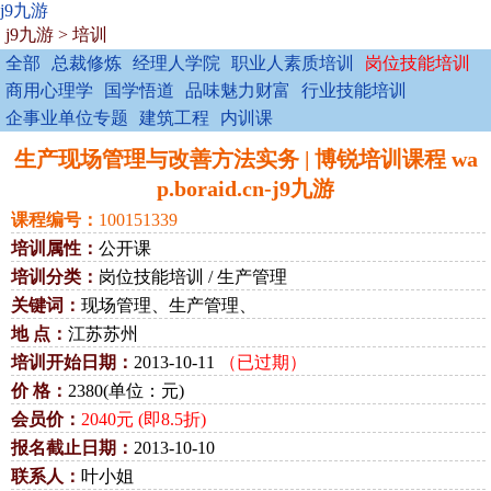
j9九游
j9九游
>
培训
全部
总裁修炼
经理人学院
职业人素质培训
岗位技能培训
商用心理学
国学悟道
品味魅力财富
行业技能培训
企事业单位专题
建筑工程
内训课
生产现场管理与改善方法实务 | 博锐培训课程 wa
p.boraid.cn-j9九游
课程编号：
100151339
培训属性：
公开课
培训分类：
岗位技能培训 / 生产管理
关键词：
现场管理、生产管理、
地 点：
江苏苏州
培训开始日期：
2013-10-11
（已过期）
价 格：
2380(单位：元)
会员价：
2040元 (即8.5折)
报名截止日期：
2013-10-10
联系人：
叶小姐