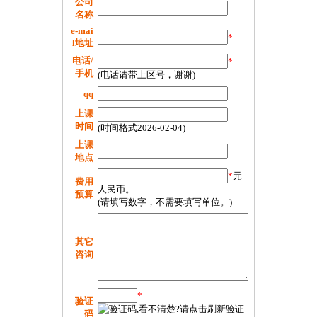
公司
名称
e-mai
*
l地址
电话/
*
手机
(电话请带上区号，谢谢)
qq
上课
时间
(时间格式2026-02-04)
上课
地点
*
元
费用
人民币。
预算
(请填写数字，不需要填写单位。)
其它
咨询
*
验证
码