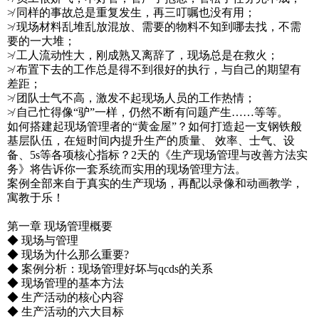
≯ 同样的事故总是重复发生，再三叮嘱也没有用；
≯ 现场材料乱堆乱放混放、需要的物料不知到哪去找，不需
要的一大堆；
≯ 工人流动性大，刚成熟又离辞了，现场总是在救火；
≯ 布置下去的工作总是得不到很好的执行，与自己的期望有
差距；
≯ 团队士气不高，激发不起现场人员的工作热情；
≯ 自己忙得像“驴”一样，仍然不断有问题产生……等等。
如何搭建起现场管理者的“黄金屋”？如何打造起一支钢铁般
基层队伍，在短时间内提升生产的质量、 效率、士气、设
备、5s等各项核心指标？2天的《生产现场管理与改善方法实
务》将告诉你一套系统而实用的现场管理方法。
案例全部来自于真实的生产现场，再配以录像和动画教学，
寓教于乐！
第一章 现场管理概要
◆ 现场与管理
◆ 现场为什么那么重要?
◆ 案例分析：现场管理好坏与qcds的关系
◆ 现场管理的基本方法
◆ 生产活动的核心内容
◆ 生产活动的六大目标