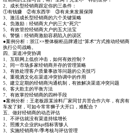
2、成长型经销商跟定你的三条件：
①有钱赚 ②有东西学 ③有未来发展保障
3、激活成长型经销商的六个关键策略
4、负激励：经销商大户的三大“死穴”
5、有效管控经销商大户的五大法宝
6、警惕：经销商激励容易陷入的误区
●案例分析：浙江××整体橱柜品牌通过“算术”方式推动经销商
执行公司战略。
四、渠道冲突协调
1、互联网上低价冲击，如何有效控制？
2、同一市场多家经销商并存的管理策略
3、有效处理客户质量事故等问题的公关技巧
4、重视酒文化在渠道冲突协调中的作用
5、建立定期的经销商沟通机制，有效解决渠道冲突问题
6、客大欺主的平衡方法
7、有效掌控经销商的四种手段
●案例分析：王老板跟某涂料厂家同甘共苦合作六年，有房有
车发了财，可如今常常狮子大开口，难配合？
五、做好经销商的动态评估
1、不评估就没有渠道持续增长
2、照搬大企业的kpi指标害惨人
3、实施经销商年/季考核与评估管理