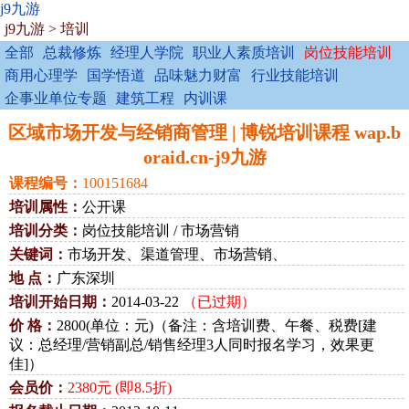
j9九游
j9九游
>
培训
全部
总裁修炼
经理人学院
职业人素质培训
岗位技能培训
商用心理学
国学悟道
品味魅力财富
行业技能培训
企事业单位专题
建筑工程
内训课
区域市场开发与经销商管理 | 博锐培训课程 wap.b
oraid.cn-j9九游
课程编号：
100151684
培训属性：
公开课
培训分类：
岗位技能培训 / 市场营销
关键词：
市场开发、渠道管理、市场营销、
地 点：
广东深圳
培训开始日期：
2014-03-22
（已过期）
价 格：
2800(单位：元)（备注：含培训费、午餐、税费[建
议：总经理/营销副总/销售经理3人同时报名学习，效果更
佳]）
会员价：
2380元 (即8.5折)