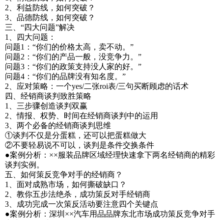
2、利益防线，如何突破？
3、品德防线，如何突破？
三、“四大问题”解决
1、四大问题：
问题1：“你们的价格太高，卖不动。”
问题2：“你们的产品一般，没竞争力。”
问题3：“你们的政策支持没人家的好。”
问题4：“你们的品牌没有知名度。”
2、应对策略：一个yes/二张roi表/三句买断顾虑的话术
四、经销商谈判致胜策略
1、三步骤创造谈判双赢
2、情报、权势、时间在经销商谈判中的运用
3、两个必备的经销商谈判思维
①谈判不仅是分蛋糕，还可以把蛋糕做大
②不要轻易说不可以，谈判是条件交换条件
●案例分析：××服装品牌区域经理快速拿下两名经销商的精彩
谈判实例。
五、如何策反竞争对手的经销商？
1、面对成熟市场，如何撕破缺口？
2、教你五步法绝杀，成功策反对手经销商
3、成功完成一次策反活动要注意四个关键点
●案例分析：深圳××汽车用品品牌东北市场成功策反竞争对手