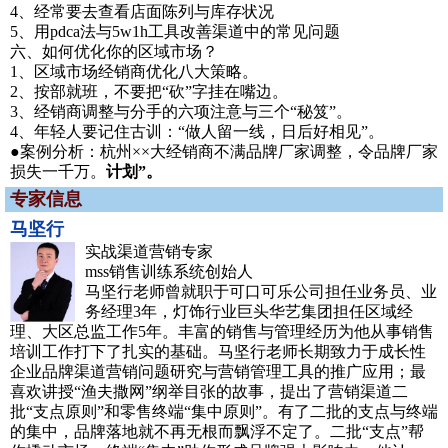
4、经常要去查看店面陈列与库存状况
5、用pdca法与5w1h工具改善渠道中的常见问题
六、如何优化你的区域市场？
1、区域市场经销商优化八大策略。
2、按部就班，不要把“砍”字挂在嘴边。
3、经销商调整与分手的六项注意与三个“秘笈”。
4、年轻人要记住古训：“做人留一线，日后好相见”。
●案例分析：杭州××大经销商不满品牌厂家调整，令品牌厂家
损失一千万。
计划”。
专家信息
马坚行
实战渠道营销专家
mss销售训练系统创始人
马坚行老师曾就职于可口可乐公司担任业务员、业
务经理3年，灯饰行业巨头华艺集团担任区域经
理、大区总监工作5年。丰富的销售与管理经历为他从事销售
培训工作打下了扎实的基础。马坚行老师长期致力于成长性
企业品牌渠道营销问题研究与营销管理工具的推广应用；最
喜欢讲授“渔夫撒网”纲举目张的故事，提出了营销渠道二
批“支点原则”和零售终端“集中原则”。有了二批的支点与终端
的集中，品牌落地就不再无根而飘浮不定了。二批“支点”帮