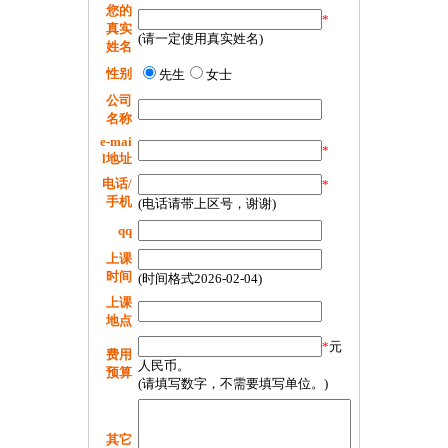
您的
*
真实
(请一定使用真实姓名)
姓名
性别
先生
女士
公司
名称
e-mai
*
l地址
电话/
*
手机
(电话请带上区号，谢谢)
qq
上课
时间
(时间格式2026-02-04)
上课
地点
*
元
费用
人民币。
预算
(请填写数字，不需要填写单位。)
其它