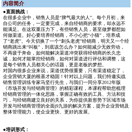
内容简介
●直面挑战：
在很多企业中，销售人员是“脾气最大的人”。每个月初，来
自公司的任务，一定要完成，来自经销商的要求，却永远不
能满足。在这双重压力下，有些销售人员，甚至做梦都想如
何做渠道。好心要培养经销商，不小心把“小猫”，培养成
了“老虎”。今天切换了一个“刺头老虎”经销商，明天又一个经
销商跳出来“叫板”，到底该怎么办？如何能减少无效劳动，
不再疲于奔命，如何能解决渠道冲突获得经销商的长久忠
诚，如何才能掌控经销商，如何对渠道进行评估和调整，这
是每个销售人员都关心的话题，更是老板的梦想。
对国内很多企业来说，渠道优势很重要，只有渠道稳定了，
企业营销大厦的根基才稳固！针对以上问题，我们特邀实战
销售管理训练专家马坚行先生，与我们一同分享2012年版
《市场开发与经销商管理》的精彩课程，本课程帮助您梳理
经销商管理的一体化思路，掌握正确有效的工具、方法和技
巧，与经销商建立良好的关系，为你提供新形势下区域市场
开发与经销商管理的全面j9九游的解决方案，提升企业营销及
整体管理能力，使企业更快、更好的发展。
●培训形式：