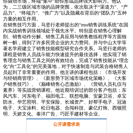
你撬动市场，终端“集中”助你形成品牌强大影响力。他认
为，二三级区域市场的品牌突围，依次取决于“渠道力”、“产
品力”、“终端力”、“推广力”以及隐藏在背后的“团队力”五种
力量的相互作用。
在销售技巧方面，马坚行老师提出的“mss销售训练系统”在国
内实战销售训练领域处于领先水平。特别是在销售心理解
剖、销售动作分解、销售工具应用与销售教练程序等方面独
树一帜，得到了许多民营企业的大力赞同。并与中山大学等
著名学府建立了销售技能模型研究合作关系。马坚行老师的
课程是销售人员战斗能力快速提升的最佳选择，他实现了销
售理念与销售工具之间的有效结合，完成了销售技能从“理念
化”向“工具化”的完美落地，对于快速制造与武装合格销售人
员起到了非常重要的作用。他主讲的课程包括：《市场开发
与经销商管理》、《新形势下区域市场优化策略》、《大客
户销售技巧》、《巅峰销售心态激励》、《营销人员礼仪与
素养》等实战营销课程。他近期培训过的部分客户包括：东
风汽车、河东电子、福田电工、联想电脑、安蒙卫浴、卓宝
防水、华艺照明、平安保险、长城资产、好帮手电子、冠迪
电子、大宝涂料、松日电器、合闯科技、豪亿灯饰、西顿照
明、天娇文化、泰洋广告、巧匠手建材等企业。
公开课需求表