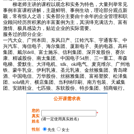
柳老师主讲的课程以观念和实务为特色，大量列举常见
事例丰富课程讲解，主题鲜明、事例生动，理论部分观点新
颖，常有惊人之语；实务部分主要由十余年的企业管理和职
业顾问经历所积累的丰富案例为主，其演绎充满活力、富有
激情、极具感染力，贴近企业的实际需要。
服务过的部分企业:
一汽大众、广州本田、东风日产、江铃汽车、宇通客车、中
兴汽车、海信电子、海尔集团、厦新电子、美的电器、高科
集团、戴尔dell、富士施乐、信利集团、深开发股份、赛尔
康、精诚股份、南太集团、中国电子54所、三一重工、蒂森
电梯、爱默生、大洋电机、tdk、oki电气、麦克维尔、广州地
铁、蒙牛乳业、伊利乳液、圣元乳液、金丝猴集团、青岛啤
酒、中国电信、万华股份、丝丽雅集团、富裕塑胶、松泽集
团、sola镜片、横店集团、当利纳印刷、南方包装、天威集
团、安踏鞋业、七匹狼、东软股份、特步集团、招商银行。
公开课需求表
您的
*
真实
(请一定使用真实姓名)
姓名
性别
先生
女士