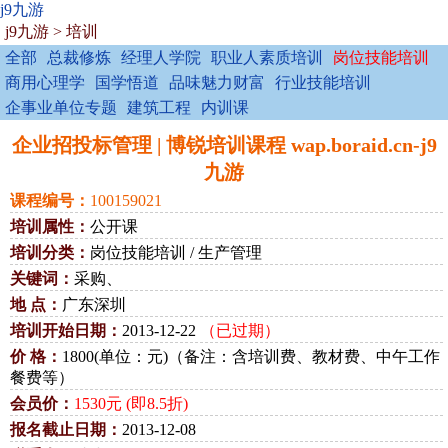
j9九游
j9九游
>
培训
全部
总裁修炼
经理人学院
职业人素质培训
岗位技能培训
商用心理学
国学悟道
品味魅力财富
行业技能培训
企事业单位专题
建筑工程
内训课
企业招投标管理 | 博锐培训课程 wap.boraid.cn-j9
九游
课程编号：
100159021
培训属性：
公开课
培训分类：
岗位技能培训 / 生产管理
关键词：
采购、
地 点：
广东深圳
培训开始日期：
2013-12-22
（已过期）
价 格：
1800(单位：元)（备注：含培训费、教材费、中午工作
餐费等）
会员价：
1530元 (即8.5折)
报名截止日期：
2013-12-08