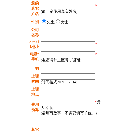
您的
*
真实
(请一定使用真实姓名)
姓名
性别
先生
女士
公司
名称
e-mai
*
l地址
电话/
*
手机
(电话请带上区号，谢谢)
qq
上课
时间
(时间格式2026-02-04)
上课
地点
*
元
费用
人民币。
预算
(请填写数字，不需要填写单位。)
其它