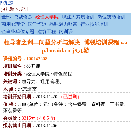
j9九游
j9九游
>
培训
全部
总裁修炼
经理人学院
职业人素质培训
岗位技能培训
商用心理学
国学悟道
品味魅力财富
行业技能培训
企事业单位专题
建筑工程
内训课
领导者之剑—问题分析与解决 | 博锐培训课程 wa
p.boraid.cn-j9九游
课程编号：
100142508
培训属性：
公开课
培训分类：
经理人学院 / 特色课程
关键词：
领导力、通用管理、
地 点：
北京北京
培训开始日期：
2013-11-20
（已过期）
价 格：
3880(单位：元)（备注：含午餐费、资料费、证书费、
茶点费等）
会员价：
3315元 (即8.5折)
报名截止日期：
2013-11-06