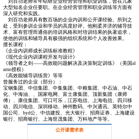
刘百功老师常年钻研企业经营管理和职业训练，曾在几家
大型知名企业任要职。在企业经营管理和职业训练等方面有
深入研究和实践。
刘百功老师具有数百场的企业内训和公开课经验。所到之
处，受到参训企业和学员的高度好评。他刚柔并济的辅导技
术、富有哲理而通俗的培训风格和对培训结果的执著追求，
使他的训练和辅导具有极强的组织系统和个人改善效果。
擅长课程：
《企业内训师成长训练标准教程》
《现代企业内训课程开发与设计》
《领导者之剑——高效能问题解决及决策制定训练》（美国al
amo授权）
《高效能辅导训练营》等等
曾服务过的企业（部分）：
宝钢集团、中信集团、中集集团、中粮集团、中石油、中石
化、中海油、、国家电网、富士康集团、顶新集团（康师
傅）、康佳集团、可口可乐，江苏电信、上海电信、四川移
动、四川电信、深圳移动、神州数码、中兴通讯、英特尔中
国公司、byd公、中信建投、光大银行、招商证券、上海建设
银行、招商银行、上海世茂集团、万科地产等等。
公开课需求表