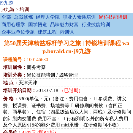
j9九游
j9九游
>
培训
全部
总裁修炼
经理人学院
职业人素质培训
岗位技能培训
商用心理学
国学悟道
品味魅力财富
行业技能培训
企事业单位专题
建筑工程
内训课
第50届天津精益标杆学习之旅 | 博锐培训课程 wa
p.boraid.cn-j9九游
课程编号：
100146630
培训属性：
商务考察
培训分类：
岗位技能培训 / 战略管理
地 点：
天津天津
培训开始日期：
2013-07-18
（已过期）
价 格：
5300(单位：元)（备注：费用包含：  参观费、讲义
费、授课费、证书费、场地费等  研修期间餐饮（含四正
餐、两早餐）、住宿（四星级酒店双人间，两晚）及研修期间
的计划内交通费 费用不含：  行程列明以外的所有私人费用
及个人原因引起的额外费用 mici承诺：在研修期间不收）
会员价：
4505元 (即8.5折)