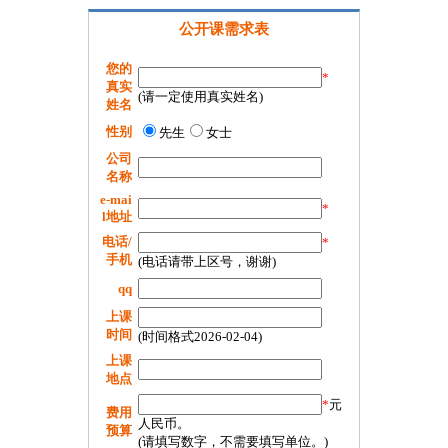
公开课需求表
您的
*
真实
(请一定使用真实姓名)
姓名
性别
先生
女士
公司
名称
e-mai
*
l地址
电话/
*
手机
(电话请带上区号，谢谢)
qq
上课
时间
(时间格式2026-02-04)
上课
地点
*
元
费用
人民币。
预算
(请填写数字，不需要填写单位。)