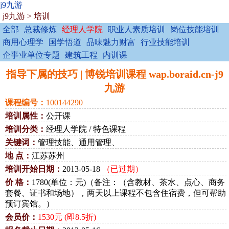
j9九游
j9九游
>
培训
全部
总裁修炼
经理人学院
职业人素质培训
岗位技能培训
商用心理学
国学悟道
品味魅力财富
行业技能培训
企事业单位专题
建筑工程
内训课
指导下属的技巧 | 博锐培训课程 wap.boraid.cn-j9
九游
课程编号：
100144290
培训属性：
公开课
培训分类：
经理人学院 / 特色课程
关键词：
管理技能、通用管理、
地 点：
江苏苏州
培训开始日期：
2013-05-18
（已过期）
价 格：
1780(单位：元)（备注：（含教材、茶水、点心、商务
套餐、证书和场地），两天以上课程不包含住宿费，但可帮助
预订宾馆。）
会员价：
1530元 (即8.5折)