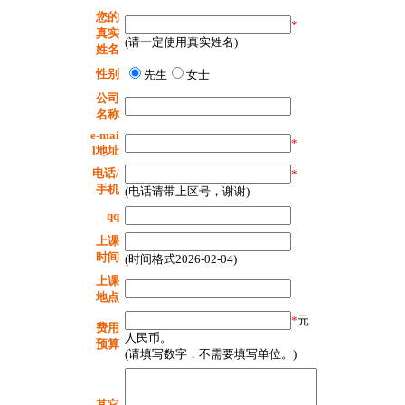
您的
*
真实
(请一定使用真实姓名)
姓名
性别
先生
女士
公司
名称
e-mai
*
l地址
电话/
*
手机
(电话请带上区号，谢谢)
qq
上课
时间
(时间格式2026-02-04)
上课
地点
*
元
费用
人民币。
预算
(请填写数字，不需要填写单位。)
其它