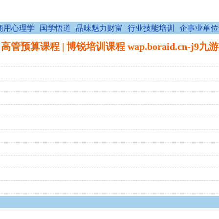
商用心理学
国学悟道
品味魅力财富
行业技能培训
企事业单位
高管预算课程 | 博锐培训课程 wap.boraid.cn-j9九游