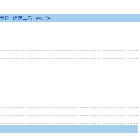
专题
建筑工程
内训课