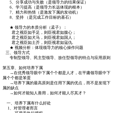
5、分享成功与失败（是领导力的结果保证）
6、学习提高（是领导力长远体现的根本）
7、精力和热情（是激发下属的发动机）
8、坚持 （是完成工作目标的基石）
★ 领导力的本质分析（孟子）：
君之视臣如手足，则臣视君如腹心；
君之视臣如犬马，则臣视君如国人；
君之视臣如土芥，则臣视君如寇仇.
★ 视频分析：体现领导力的核心操作问题
三、领导方式
专制型领导、民主型领导、放任型领导的特点与应用原则
第五章、如何培养下属
→在优秀领导眼中下属个个都是人才，在平庸领导眼中下
属个个都是笨蛋
→培养下属的最高原则是任用下属的优点，而不是发现下
属的缺点
→如何才能知人善用，如何才能人尽其才？
一、培养下属有什么好处
1、对管理者而言