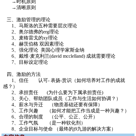
→时机原则
→清晰原则
三、激励管理的理论
1、马斯洛的五种需要层次理论
2、奥尔德弗的erg理论
3、麦格雷戈的xy理论
4、赫茨伯格 双因素理论
5、强化理论 美国心理学家斯金纳
6、戴维·麦克利兰(david mcclelland) 成就需要理论
7、目标设定理论
四、激励的方法
1、信任 认可- 表扬-赏识（如何培养对工作的成就
感？）
2、承担责任 (为什么要为下属承担责任)
3、关心、帮助团队成员（工作与生活如何协调？）
4、薪水与升迁 （物质基础还要有保障）
5、工作兴趣 （如何才能把工作当成是一种兴趣？）
6、合理的制度 （公平、公正、公开）
7、工作气氛 （是一种软化剂）
8、企业目标与使命 （最终的j9九游的解决方案）