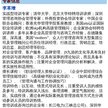
专家信息
李革增
实战型培训专家；清华大学、北京大学特聘培训讲师；深圳
管理咨询协会管理专家；外商投资协会培训专家；中国企业
联合会顾问；香港光华管理学院客座教授；美国aita认证国际
职业培训师；欧洲skp机构高级管理顾问；企业家协会特聘培
训讲师；多年从事企业高层管理与咨询工作经验，在德隆集
团、深高速、美国“mothers”、众人行管理咨询等大型集团公
司及管理顾问公司历任培训经理、行政总监、营销总监、培
训总监、副总经理等职位。
对企业管理、客户服务、品牌管理、j9九游的文化等具有良好
的培训与咨询经验；不仅具有深厚的理论知识，而且具备丰
富的实践操作能力；注重对企业管理问题的分析和解决、讲
求实效性和适用性。
擅长课程：《职业经理人资格认证》、《企业中层经理综合
管理技能培训》《高级秘书职业化培训》、《如何成为优秀
员工》、《管理沟通与工作协调技巧》
培训特色：以互动、情景式培训见长，注重受训人员的感悟
及参与，培训风格深入浅出、条理清晰、课堂气氛轻松、活
跃、实战性强，通过各种实际案例及管理游戏等方式充分调
动参训人员的培训热情。
曾培训或咨询过的企业有：长江电力(三峡总公司)、深圳华