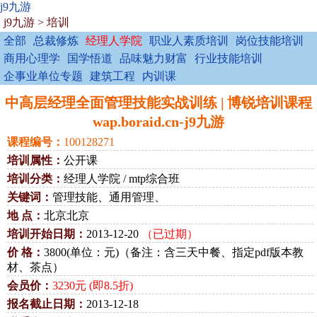
j9九游
j9九游
>
培训
全部
总裁修炼
经理人学院
职业人素质培训
岗位技能培训
商用心理学
国学悟道
品味魅力财富
行业技能培训
企事业单位专题
建筑工程
内训课
中高层经理全面管理技能实战训练 | 博锐培训课程
wap.boraid.cn-j9九游
课程编号：
100128271
培训属性：
公开课
培训分类：
经理人学院 / mtp综合班
关键词：
管理技能、通用管理、
地 点：
北京北京
培训开始日期：
2013-12-20
（已过期）
价 格：
3800(单位：元)（备注：含三天中餐、指定pdf版本教
材、茶点）
会员价：
3230元 (即8.5折)
报名截止日期：
2013-12-18