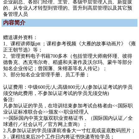
企业副总、各部门经理、主管、各级中层管理人员、新提拔
的、从专业人才转型到管理的、晋升到高层管理以及其它预
备管理人员
内容简介
赠送课外资料：
1、课程讲师版ptt ；课程参考视频《大雁的故事动画片》《雍
正王朝节选》等；
2、管理资料电子书籍700多本（包括管理大师南怀瑾、彼得
德鲁克、杰克韦尔奇、稻盛和夫著作及沃尔玛、蒙牛等部分
知名企业传记；曾国藩、朱镕基等名人传记）；
3、部分知名企业管理手册、员工手册；
认证费用：中级600元/人;高级800元/人(参加认证考试的学员
须交纳此费用，不参加认证考试的学员无须交纳)
备注:
凡参加认证的学员，在培训结束参加考试合格者由<<国际职
业认证标准联合会>>颁发<<职业经理人
>>国际国内中英文版双职业资格证书，（国际国内认证／全
球通行／社会认可／官方网上查询）；
2.凡参加认证的学员须课前准备大一寸红底或蓝底数码照片；
3．课程结束后20个工作日内将证书快递寄给学员；