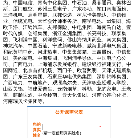
为、中国电信、青岛中化集团、中石油、桑菲通讯、奥林巴
斯、厦门航空、苏州三星电子、广东移动、蛇口南顺面粉、
三洋机电、启明星晨、联邦快递、柯尼卡美能达、中信物
业、信统光电、天华会计师事务所、南孚电池、tcl集团、海
欧卫浴、江铃汽车、友邦保险、中电集团、海南马自达、壹
时代传媒、创维集团、浙江金洲集团、长亮科技、联泰集
团、飞利浦中国、科洋数码、佛山海纳川药业、南太集团、
神龙汽车、中国石油、宁波新峰电器、威海北洋电气集团、
和纪黄埔中药、河北热电、中集集装箱、三鑫股份、中信集
团、美的家电、中海集团、飞利浦半导体、中国电子总公
司、广西电力、上海浦东发展银行、建设银行福建支行、中
国网通、北京首都机场、西门子、欧普照明、天津艾瑞斯集
团、广东三友集团、石家庄华电供热集团、深圳锦峰集团、
广西电力、中航地产、观澜高尔夫、天津职业经理人学院、
山西关铝、福建爱普生、云南烟草、科勒、龙的家电、王老
吉、麒麟啤酒、中金岭南、云天化集团、河南心连心化肥、
河南瑞贝卡集团等。
公开课需求表
您的
*
真实
(请一定使用真实姓名)
姓名