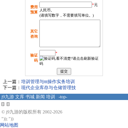
*
元
费用
人民币。
预算
(请填写数字，不需要填写单位。)
其它
咨询
*
验证
码
上一篇：
培训管理与ttt操作实务培训
下一篇：
现代企业库存与仓储管理技
j9九游
文库
书城
新闻
培训
-top-
[] []
© j9九游的版权所有 2002-2026
")); "))
网站地图