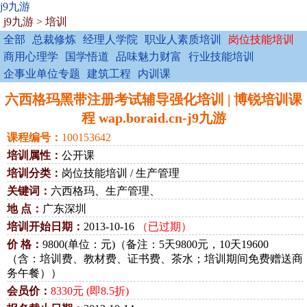
j9九游
j9九游
>
培训
全部
总裁修炼
经理人学院
职业人素质培训
岗位技能培训
商用心理学
国学悟道
品味魅力财富
行业技能培训
企事业单位专题
建筑工程
内训课
六西格玛黑带注册考试辅导强化培训 | 博锐培训课
程 wap.boraid.cn-j9九游
课程编号：
100153642
培训属性：
公开课
培训分类：
岗位技能培训 / 生产管理
关键词：
六西格玛、生产管理、
地 点：
广东深圳
培训开始日期：
2013-10-16
（已过期）
价 格：
9800(单位：元)（备注：5天9800元，10天19600
（含：培训费、教材费、证书费、茶水；培训期间免费赠送商
务午餐））
会员价：
8330元 (即8.5折)