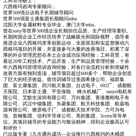
工商管理硕士；
六西格玛咨询专家顾问；
世界500强台达电子长期辅导顾问
世界500强富士康集团长期顾问mba
沈阳大学金属材料专业毕业，澳门大学mba。
曾在sony等世界500强企业长期担任品质、生产经理等要职。
长期跨国企业工作经历培养了战略眼光和国际视野，倡导者
推进企业六西格玛变革创新运动，全面策划和实监督驱动六
西格玛项目的开展，并直接参与大量的改善项目。积累了深
厚的外企管理思想在本土企业成功应用经验；工科背景，有
着近20年工程技术、产品开发，生产和品质管理经验，十余
年六西格玛管理培训咨询经验，对各行业流程分析和突破性
改善方面有独到造诣，辅导项目超过600多个，帮助企业创造
了巨大的经济效益。曾培训辅导过美国希捷公司、福群集
团、富士康集团、四川航天集团、台达电子、692厂、成都航
天医院、日本富士通、平安保险 、峰火机械厂、sanyo电机有
限公司、艾默生深圳有限公司、万向集团、香港雅刚电子有
限公司、武汉中烟集团、东菱集团、航天科技集团、航嘉电
源有限公司、燎原电子厂、成都航天技术学院、力可兴电
池、首钢集团、信利半导体公司、美的集团、3cems等等单
位。其项目辅导的专业能力与敬业精神，得到企业极高认可
和评价！
已出版专著《九步通向成功—企业推行六西格玛的木桶原