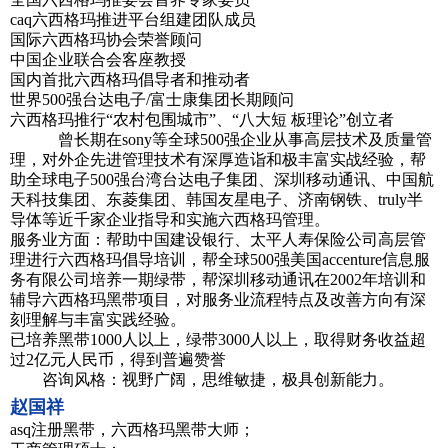
caq六西格玛推进平台组建团队成员
国际六西格玛协会荣誉顾问
中国企业联合会客座教授
国内首批六西格玛倡导者和推动者
世界500强台达电子/富士康集团长期顾问
六西格玛推行“农村包围城市”、“八大短 板理论”创立者
曾长期在sony等全球500强企业从事高层技术及质量管
理，对外企先进管理技术有深厚造诣和极丰富实战经验，帮
助全球电子500强台湾台达电子集团、深圳移动通讯、中国航
天科技集团、东菱集团、韩国友星电子、济南钢铁、truly半
导体等近千家企业指导和实施六西格玛管理。
服务业方面：帮助中国建设银行、太平人寿保险公司高层管
理进行六西格玛倡导培训，帮全球500强美国accenture信息服
务有限公司培养一期绿带，帮深圳移动通讯在2002年培训和
辅导六西格玛黑带项目，对服务业流程特点及改善方向有深
刻理解与丰富实践经验。
已培养黑带1000人以上，绿带3000人以上，取得财务收益超
过2亿元人民币，得到普遍赞誉
咨询风格：视野广阔，思维敏捷，极具创新能力。
赵国祥
asq注册黑带，六西格玛黑带大师；