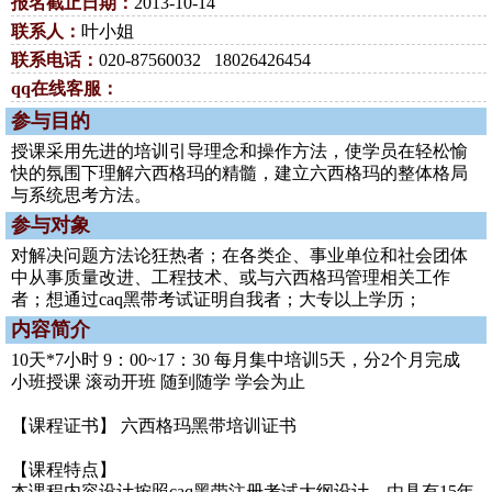
报名截止日期：
2013-10-14
联系人：
叶小姐
联系电话：
020-87560032 18026426454
qq在线客服：
参与目的
授课采用先进的培训引导理念和操作方法，使学员在轻松愉
快的氛围下理解六西格玛的精髓，建立六西格玛的整体格局
与系统思考方法。
参与对象
对解决问题方法论狂热者；在各类企、事业单位和社会团体
中从事质量改进、工程技术、或与六西格玛管理相关工作
者；想通过caq黑带考试证明自我者；大专以上学历；
内容简介
10天*7小时 9：00~17：30 每月集中培训5天，分2个月完成
小班授课 滚动开班 随到随学 学会为止
【课程证书】 六西格玛黑带培训证书
【课程特点】
本课程内容设计按照caq黑带注册考试大纲设计，由具有15年