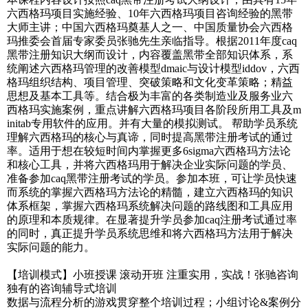
六西格玛项目实施经验、10年六西格玛项目咨询经验的黑带
大师主讲；中国六西格玛奠基人之一、中国质量协会六西格
玛推委会首届专家委员张驰先生亲临指导。根据2011年度caq
黑带注册知识大纲而设计，内容覆盖黑带全部知识体系，系
统阐述六西格玛管理的改善模型dmaic与设计模型iddov，六西
格玛组织结构、项目管理、突破策略和文化变革策略；精益
思想及基本工具等。结合极为丰富的各类制造业及服务业六
西格玛实施案例，重点讲解六西格玛项目各阶段所用工具及m
initab专用软件的应用。并有大量的模拟测试。 帮助学员系统
理解六西格玛的核心与真谛，同时提高黑带注册考试的通过
率。适用于想在较短时间内掌握更多6sigma六西格玛方法论
和核心工具，并将六西格玛用于解决企业实际问题的学员、
准备参加caq黑带注册考试的学员。参加本班，可让学员快速
而系统的掌握六西格玛方法论的精髓，建立六西格玛的知识
体系框架，掌握六西格玛系统解决问题的路线图和工具应用
的原理和本质规律。在显著提升学员参加caq注册考试通过率
的同时，真正提升学员系统思维和将六西格玛方法用于解决
实际问题的能力。
【培训模式】小班授课 滚动开班 注重实用，实战！张驰咨询
独有的咨询辅导式培训
数据与流程分析的游戏贯穿整个培训过程；小组讨论&案例分