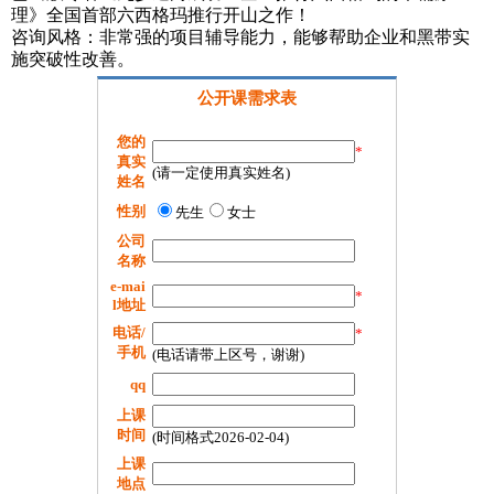
理》全国首部六西格玛推行开山之作！
咨询风格：非常强的项目辅导能力，能够帮助企业和黑带实
施突破性改善。
公开课需求表
您的
*
真实
(请一定使用真实姓名)
姓名
性别
先生
女士
公司
名称
e-mai
*
l地址
电话/
*
手机
(电话请带上区号，谢谢)
qq
上课
时间
(时间格式2026-02-04)
上课
地点