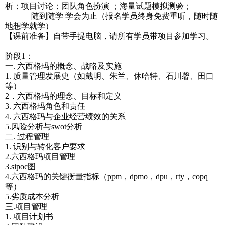
析；项目讨论；团队角色扮演 ；海量试题模拟测验；
随到随学 学会为止（报名学员终身免费重听，随时随
地想学就学）
【课前准备】自带手提电脑，请所有学员带项目参加学习。
阶段1：
一. 六西格玛的概念、战略及实施
1. 质量管理发展史（如戴明、朱兰、休哈特、石川馨、田口
等）
2．六西格玛的理念、目标和定义
3. 六西格玛角色和责任
4. 六西格玛与企业经营绩效的关系
5.风险分析与swot分析
二. 过程管理
1. 识别与转化客户要求
2.六西格玛项目管理
3.sipoc图
4.六西格玛的关键衡量指标（ppm，dpmo，dpu，rty，copq
等）
5.劣质成本分析
三.项目管理
1. 项目计划书