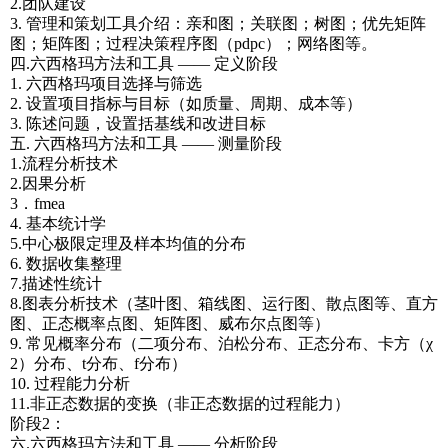
2.团队建设
3. 管理和策划工具介绍：亲和图；关联图；树图；优先矩阵
图；矩阵图；过程决策程序图（pdpc）；网络图等。
四.六西格玛方法和工具 —— 定义阶段
1. 六西格玛项目选择与筛选
2. 设置项目指标与目标（如质量、周期、成本等）
3. 陈述问题，设置括基线和改进目标
五. 六西格玛方法和工具 —— 测量阶段
1.流程分析技术
2.因果分析
3．fmea
4. 基本统计学
5.中心极限定理及样本均值的分布
6. 数据收集整理
7.描述性统计
8.图表分析技术（茎叶图、箱线图、运行图、散点图等、直方
图、正态概率点图、矩阵图、威布尔点图等）
9. 常见概率分布（二项分布、泊松分布、正态分布、卡方（χ
2）分布、t分布、f分布）
10. 过程能力分析
11.非正态数据的变换（非正态数据的过程能力）
阶段2：
六.六西格玛方法和工具 —— 分析阶段