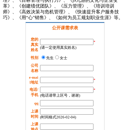
理》、《目标管理与执行力》、《j9九游的文化与企业变
革》、《创建绩优团队》、《压力管理》、《培训培训
师》、《高效决策与危机管理》、《快速提升客户服务技
巧》、《用“心”销售》、《如何为员工规划职业生涯》等。
公开课需求表
您的
*
真实
(请一定使用真实姓名)
姓名
性别
先生
女士
公司
名称
e-mai
*
l地址
电话/
*
手机
(电话请带上区号，谢谢)
qq
上课
时间
(时间格式2026-02-04)
上课
地点