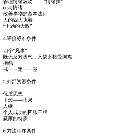
管理情绪波动 ——“情绪摆”
eq与情绪
改善事物的基本法则
人的四大执着
“干劲的大敌”
4.评价标准条件
四个“凡事”
既无反对勇气，又缺乏接受胸襟
抱怨
戒——定——慧
5.外部资源条件
优质思想
正念——正果
人缘
个人成功的四张王牌
赢家的特质
6.方法程序条件