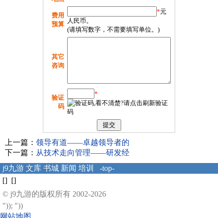
*
元
费用
人民币。
预算
(请填写数字，不需要填写单位。)
其它
咨询
*
验证
码
上一篇：
领导有道——卓越领导者的
下一篇：
从技术走向管理——研发经
j9九游
文库
书城
新闻
培训
-top-
[] []
© j9九游的版权所有 2002-2026
")); "))
网站地图