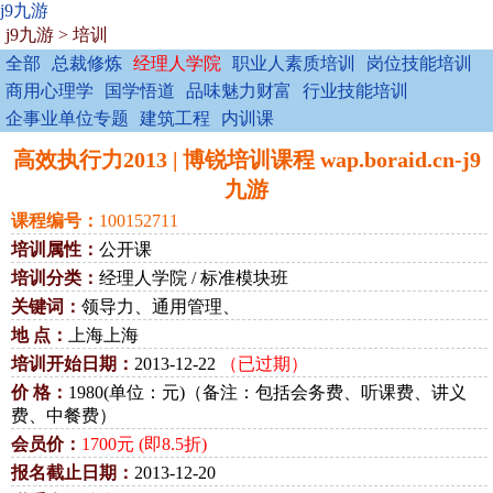
j9九游
j9九游
>
培训
全部
总裁修炼
经理人学院
职业人素质培训
岗位技能培训
商用心理学
国学悟道
品味魅力财富
行业技能培训
企事业单位专题
建筑工程
内训课
高效执行力2013 | 博锐培训课程 wap.boraid.cn-j9
九游
课程编号：
100152711
培训属性：
公开课
培训分类：
经理人学院 / 标准模块班
关键词：
领导力、通用管理、
地 点：
上海上海
培训开始日期：
2013-12-22
（已过期）
价 格：
1980(单位：元)（备注：包括会务费、听课费、讲义
费、中餐费）
会员价：
1700元 (即8.5折)
报名截止日期：
2013-12-20