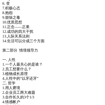
6. 变
7.积极心态
8.抱怨
9.烦恼之毒
10.优质思想
11.正念——正果
12.成功的四大干扰
13.人际关系法则
14.生活可以分成三个方面
第二部分 情境领导力
一. 人性
1.一个人最关心的是谁？
2.员工想要什么？
3.植物成长原理
4.人性中的“以牙还牙”
二. 哲学
1.用人窘境
2.企业员工两大难题
3.合作长久的3个1/3
4.情感帐户