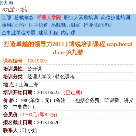
j9九游
j9九游
>
培训
全部
总裁修炼
经理人学院
职业人素质培训
岗位技能培训
商用心理学
国学悟道
品味魅力财富
行业技能培训
企事业单位专题
建筑工程
内训课
打造卓越的领导力2011 | 博锐培训课程 wap.borai
d.cn-j9九游
课程编号：
10019509
培训属性：
公开课
培训分类：
经理人学院 / 特色课程
地 点：
上海上海
培训开始日期：
2013-06-22
（已过期）
价 格：
1980(单位：元)（备注：（包括会务费、听课费、讲义
费、中餐费））
会员价：
1700元 (即8.5折)
报名截止日期：
2013-06-20
联系人：
叶小姐