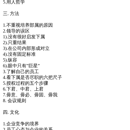
5.用人哲学
三. 方法
1.不重视培养部属的原因
2.领导的误区
1).没有很好启发下属
2).只重结果
3).在公司内部形成对立
4).没有固定标准
5).纵容
6).眼中只有”巨星”
3.了解自己的员工
4.看下属是否尽职的六把尺子
5.授权过程的五个步骤
6.下君、中君、上君
7.毋意、毋必、毋固、毋我
8. 会议规则
四. 文化
1.企业竞争的境界
2.员工心态与企业的关系