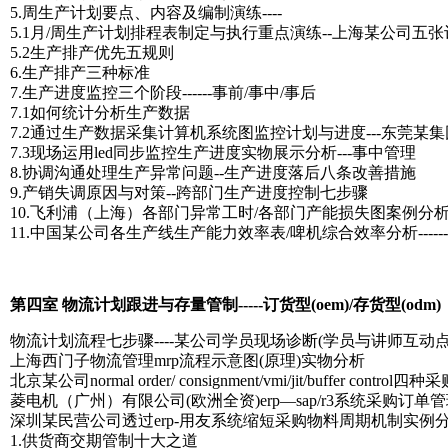
5.周生产计划要点、内容及编制演练----
5.1月/周生产计划排程表制定与执行重点演练--上海某公司五
5.2生产排产优先五规则
6.生产排产三种标准
7.生产进度监控三个阶段------事前/事中/事后
7.1如何统计分析生产数据
7.2通过生产数据采集计算机系统图监控计划与进度---东莞某
7.3现场运用led同步监控生产进度实物展示分析---事中管理
8.协调沟通处理生产异常问题--生产进度落后八条改善措施
9.产销失调原因与对策--跨部门生产进度控制七步骤
10.飞利浦（上海）各部门异常工时/各部门产能损失图案例分析---
11.中国某公司各生产线生产能力效率表/啤机综合效率分析------
第四室 物流计划跟进与存量管制-----订货型(oem)/存货型(odm)
物流计划流程七步骤----某公司学员现场诊断(学员与讲师互动点
上海西门子物流管理mrp流程示意图(原理)实物分析
北京某公司normal order/ consignment/vmi/jit/buffer contro
菱电机（广州）有限公司(欧洲全资)erp—sap/r3系统采购订
深圳某民营公司透过erp-用友系统缩短采购物料周期机制实例
1.供货商交期管制十大之道