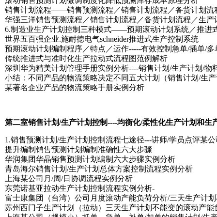
滚动销售预测计划微调制度化降低预测库存成本原理分析
销售计划流程――销售预测流程／销售计划流程／备货计划流
华强三洋销售预测流程／销售计划流程／备货计划流程／生产
6.制造业生产计划控制三种模式――预期滚动计划系统／推进式(pu
世界五百强企业.施耐德电气schneider推进式生产控制系统
预期滚动计划编制程序／特点／运作-----有效控制急单/插单/
传统推进式与准时化生产拉动式流程图范例解析
深圳华为精美计划管理手册实例分析----销售计划/生产计划/物
小结：不同产品的物流策略决定不同五大计划（销售计划/生产计
某著名企业产品的物流策略手册实例分析
第二室销售计划/生产计划控制----均衡化/柔性化生产计划和生
1.销售预测计划/生产计划控制流程七途径---讲师/学员点评某
提升编制销售预测计划编制准确性六大步骤
华润集团华晶销售预测计划编制六大步骤实例分析
青岛海尔销售计划/生产计划总体方案控制流程实例分析
上海某公司月/周/日协调流程实例分析
东莞诺基亚拉动生产计划控制流程实例分析-
富士康集团（台湾）公司月度滚动产能负荷分析/三天生产计
苏州西门子生产计划（拉动）三天生产计划不能变的滚动产能