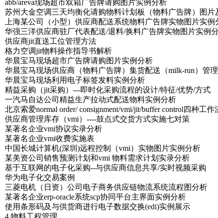
abb/areva现场超市双箱广告牌请购图片实例分析
苏州大金空调三天均衡化请购物料计划板（物料广告牌）图片
上海某公司（小型）供应商配送系统物料广告牌实物图片实例
华强三洋供应商驻厂代表配送/退料/换料广告牌实物图片实例
供应商jit直送工位管理方法
格力空调jit物料操作指导书解析
华晨宝马现场超市广告牌请购图片实例分析
华晨宝马现场供应商（物料广告牌）集货配送（milk-run）管
华晨宝马现场利用电子标签发料实例分析
精益采购（jit采购）---即时化采购流程的设计/特征/优势/方式
一汽马自达公司精益生产拉动式配送物料实例分析
北京索爱normal order/ consignment/vmi/jit/buffer control四种
供应商管理库存（vmi）----鼓点式交货方式实施七对策
某著名企业vmi协议实录分析
某著名企业vmi收费实施表
中国长城计算机(深圳)远程控制（vmi）实物图片实例分析
某美资公司销售预测计划和vmi 物料需求计划实录分析
基于互联网的电子化采购--与供应商信息共享/实时视频采购
华为电子化交易案例
三菱电机（日资）公司电子商务供应链物流系统流程图分析
某著名企业erp-oracle系统scp协同平台主界面实例分析
使用条形码及与供货商进行电子数据交换(edi)实例展示
4.物料工程管理