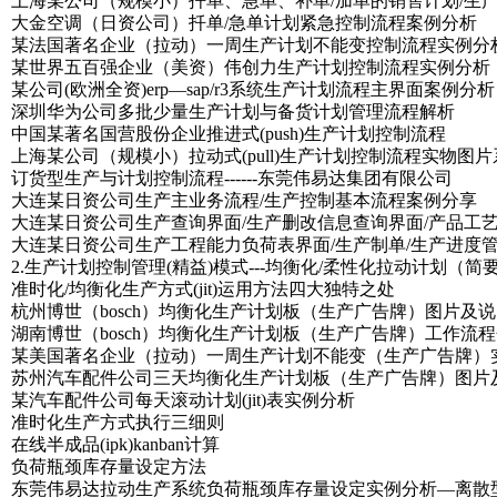
上海某公司（规模小）扦单、急单、补单/加单的销售计划/生
大金空调（日资公司）扦单/急单计划紧急控制流程案例分析
某法国著名企业（拉动）一周生产计划不能变控制流程实例分
某世界五百强企业（美资）伟创力生产计划控制流程实例分析
某公司(欧洲全资)erp—sap/r3系统生产计划流程主界面案例分析
深圳华为公司多批少量生产计划与备货计划管理流程解析
中国某著名国营股份企业推进式(push)生产计划控制流程
上海某公司（规模小）拉动式(pull)生产计划控制流程实物图片
订货型生产与计划控制流程------东莞伟易达集团有限公司
大连某日资公司生产主业务流程/生产控制基本流程案例分享
大连某日资公司生产查询界面/生产删改信息查询界面/产品工
大连某日资公司生产工程能力负荷表界面/生产制单/生产进度
2.生产计划控制管理(精益)模式---均衡化/柔性化拉动计划（简
准时化/均衡化生产方式(jit)运用方法四大独特之处
杭州博世（bosch）均衡化生产计划板（生产广告牌）图片及
湖南博世（bosch）均衡化生产计划板（生产广告牌）工作流
某美国著名企业（拉动）一周生产计划不能变（生产广告牌）
苏州汽车配件公司三天均衡化生产计划板（生产广告牌）图片
某汽车配件公司每天滚动计划(jit)表实例分析
准时化生产方式执行三细则
在线半成品(ipk)kanban计算
负荷瓶颈库存量设定方法
东莞伟易达拉动生产系统负荷瓶颈库存量设定实例分析—离散