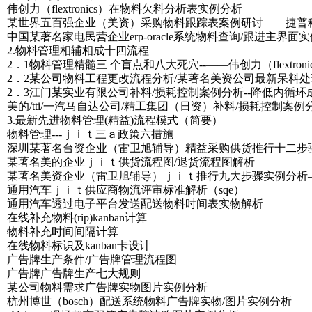
伟创力（flextronics）在物料欠料分析表实例分析
某世界五百强企业（美资）采购物料跟踪表案例研讨――捷普
中国某著名家电民营企业erp-oracle系统物料查询/跟进主界面
2.物料管理相辅相成十四流程
2．1物料管理精髓三 个盲点和八大死穴--――伟创力（flextr
2．2某公司物料工程更改流程分析/某著名美资公司最新呆料
2．3江门某实业有限公司补料/损耗控制案例分析--降低内循环
美的/tti/一汽马自达公司/精工集团（日资）补料/损耗控制案例
3.最新先进物料管理(精益)流程模式（简要）
物料管理---ｊｉｔ三ａ政策六措施
深圳某著名台资企业（雷卫旭辅导）精益采购供货推行十二步
某著名美的企业ｊｉｔ供货流程图/退货流程图解析
某著名美资企业（雷卫旭辅导）ｊｉｔ推行九大步骤实例分析
通用汽车ｊｉｔ供应商物流评审标准解析（sqe）
通用汽车透过电子平台发送配送物料时间表实物解析
在线补充物料(rip)kanban计算
物料补充时间间隔计算
在线物料标识及kanban卡设计
广告牌生产条件/广告牌管理流程图
广告牌广告牌生产七大规则
某公司物料需求广告牌实物图片实例分析
杭州博世（bosch）配送系统物料广告牌实物/图片实例分析