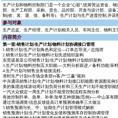
生产计划和物料控制部门是一个企业“心脏”,统筹营运资金、物流
部、生产工程部、采购、货仓、品控部、开发与设计部、设备
制(收、发、退、借、备料等)、生产计划与生产进度控制,并
参与对象
生产总监、生产经理、生产计划相关人员、车间主任、物料主
内容简介
第一室:销售计划/生产计划/物料计划协调接口管理
1.销售计划/生产计划角色和定位---订单总导演／总指挥
2.销售计划/生产计划/物料计划先进组织架构
东莞诺基亚公司销售计划/生产计划/物料计划组织架构
3.生产计划/物料控制五大职能----欠料分析跟进／备料功能/呆料
4.生产计划与销售业务链接流程-
准时生产计划vs市场业务部vs客户“三赢”规则
中兴通讯销售计划/生产计划/物料计划接口职能图/资源图实例
美的集团连续滚动周计划负荷分析和三天生产计划不能变职能
一汽大众锁定一周生产计划不能变控制流程实例分析
有效控制扦单、急单、补单/加单五种措施(范例)-----中山某有
通过市场调查/信息反馈提高订单预测准确率三大做法
5.销售预测与长、中、短期生产计划管理模式解析
销售预测计划/生产计划变化反馈和预测库存控制协调管理