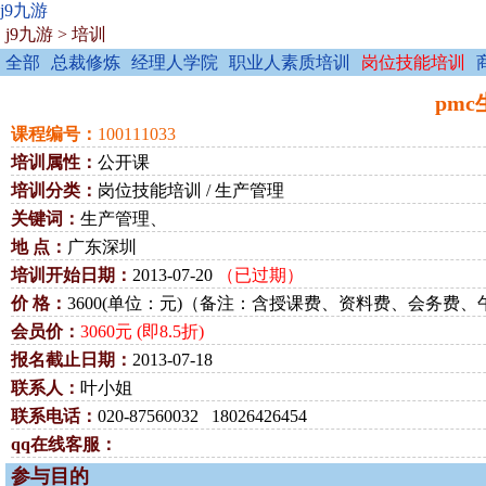
j9九游
j9九游
>
培训
全部
总裁修炼
经理人学院
职业人素质培训
岗位技能培训
pmc
课程编号：
100111033
培训属性：
公开课
培训分类：
岗位技能培训 / 生产管理
关键词：
生产管理、
地 点：
广东深圳
培训开始日期：
2013-07-20
（已过期）
价 格：
3600(单位：元)（备注：含授课费、资料费、会务费、
会员价：
3060元 (即8.5折)
报名截止日期：
2013-07-18
联系人：
叶小姐
联系电话：
020-87560032 18026426454
qq在线客服：
参与目的