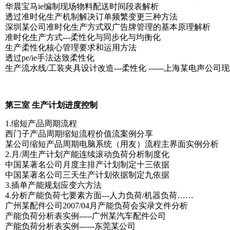
华晨宝马ie编制现场物料配送时间段表解析
透过准时化生产机制解决订单频繁变更三种方法
深圳某公司准时化生产方式双广告牌管理的基本原理解析
准时化生产方式---柔性化与同步化与均衡化
生产柔性化核心管理要求和运用方法
透过pe/ie手法达致柔性化
生产流水线/工装夹具设计改造---柔性化 ------上海某电声公
第三室 生产计划进度控制
1.缩短产品周期流程
西门子产品周期缩短流程价值流案例分享
某公司缩短产品周期电脑系统（用友）流程主界面实例分析
2.月/周生产计划产能连续滚动负荷分析制度化
中国某著名公司月度主排产计划制定十三依据
中国某著名公司三天生产计划依据制定九依据
3.插单产能规划应变六方法
4.分析产能负荷七要素方面---人力负荷/机器负荷……
广州某配件公司2007/04月产能负荷会实录文件分析
产能负荷分析表实例-----广州某汽车配件公司
产能负荷分析表实例------东莞某公司