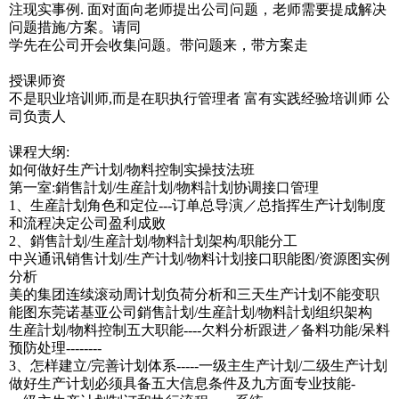
注现实事例. 面对面向老师提出公司问题，老师需要提成解决
问题措施/方案。请同
学先在公司开会收集问题。带问题来，带方案走
授课师资
不是职业培训师,而是在职执行管理者 富有实践经验培训师 公
司负责人
课程大纲:
如何做好生产计划/物料控制实操技法班
第一室:銷售計划/生産計划/物料計划协调接口管理
1、生産計划角色和定位---订单总导演／总指挥生产计划制度
和流程决定公司盈利成败
2、銷售計划/生産計划/物料計划架构/职能分工
中兴通讯销售计划/生产计划/物料计划接口职能图/资源图实例
分析
美的集团连续滚动周计划负荷分析和三天生产计划不能变职
能图东莞诺基亚公司銷售計划/生産計划/物料計划组织架构
生産計划/物料控制五大职能----欠料分析跟进／备料功能/呆料
预防处理--------
3、怎样建立/完善计划体系-----一级主生产计划/二级生产计划
做好生产计划必须具备五大信息条件及九方面专业技能-