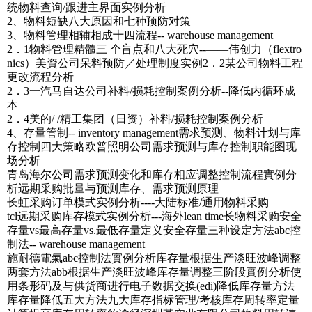
统物料查询/跟进主界面实例分析
2、物料短缺八大原因和七种预防对策
3、物料管理相辅相成十四流程-- warehouse management
2．1物料管理精髓三 个盲点和八大死穴--――伟创力（flextro
nics）美資公司呆料预防／处理制度实例2．2某公司物料工程
更改流程分析
2．3一汽马自达公司补料/损耗控制案例分析--降低内循环成
本
2．4美的/ /精工集团（日资）补料/损耗控制案例分析
4、存量管制-- inventory management需求预测、物料计划与库
存控制四大策略欧普照明公司需求预测与库存控制职能图现
场分析
青岛海尔公司需求预测变化和库存相应调整控制流程實例分
析远期采购批量与预测库存、需求预测原理
长虹采购订单模式实例分析----大陆标准/通用物料采购
tcl远期采购库存模式实例分析---海外lean time长物料采购安全
存量vs最高存量vs.最低存量定义安全存量三种设定方法abc控
制法-- warehouse management
施耐德電氣abc控制法實例分析库存量根据生产淡旺波峰调整
两套方法abb根据生产淡旺波峰库存量调整三阶段實例分析使
用条形码及与供货商进行电子数据交换(edi)降低库存量方法
库存量降低五大方法九大库存指标管理/考核库存周转率定量