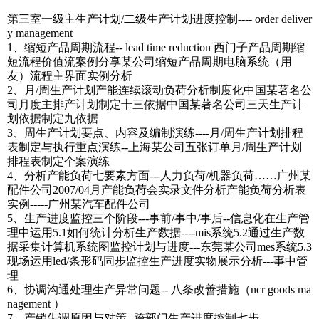
第三室一级主生产计划/二级生产计划进度控制---- order deliver
y management
1、缩短产品周期流程-- lead time reduction 西门子产品周期缩
短流程价值流案例分享某公司缩短产品周期电脑系统（用
友）流程主界面实例分析
2、月/周生产计划产能连续滚动负荷分析制度化中国某著名公
司月度主排产计划制定十三依据中国某著名公司三天生产计
划依据制定九依据
3、周生产计划要点、内容及编制演练----月/周生产计划排程
表制定与执行重点演练--上海某公司五张订单月/周生产计划
排程表制定个案演练
4、分析产能负荷七要素方面---人力负荷/机器负荷……广州某
配件公司2007/04月产能负荷会实录文件分析产能负荷分析表
实例-----广州某汽车配件公司
5、生产进度监控三个阶段---事前/事中/事后--信息化在生产管
理中运用5.1如何统计分析生产数据----mis系统5.2通过生产数
据采集计算机系统图监控计划与进度---东莞某公司mes系统5.3
现场运用led/条形码同步监控生产进度实物展示分析---事中管
理
6、协调沟通处理生产异常问题-- 八条改善措施（ncr goods ma
nagement ）
7、产销失调原因与对策--跨部门生产进度控制七步