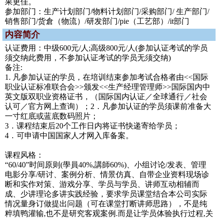
果更佳。
参加部门：生产计划部门/物料计划部门/采购部门/ 生产部门/
销售部门/货倉（物流）/研发部门/pie（工艺部）/it部门
内容简介
认证费用：中级600元/人;高级800元/人(参加认证考试的学员
须交纳此费用，不参加认证考试的学员无须交纳)
备注:
1. 凡参加认证的学员，在培训结束参加考试合格者由<<国际
职业认证标准联合会>>颁发<<生产经理管理师>>国际国内中
英文版双职业资格证书，（国际国内认证／全球通行／社会
认可／官方网上查询）；2．凡参加认证的学员须课前准备大
一寸红底或蓝底数码照片；
3．课程结束后20个工作日内将证书快递寄给学员；
4．可申请中国国家人才网入库备案。
课程风格：
“60/40”时间原则(學員40%,講師60%)、小组讨论/发表、管理
电影分享/研讨、案例分析、情景仿真、自带企业资料现场诊
断和实作对策、游戏分享、学员与学员、讲师互动相辅而
成、少讲理论多讲实践经验，要求学员课堂结合本公司实际
情况量身订做提出问题（可在课堂打断讲师思路），不是纯
粹填鸭灌输,也不是研究客观案例.而是让学员体验执行过程,关