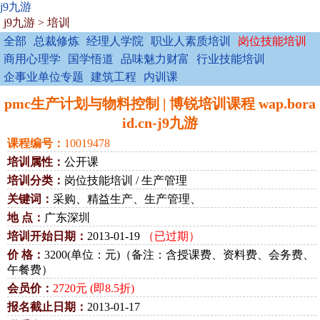
j9九游
j9九游
>
培训
全部
总裁修炼
经理人学院
职业人素质培训
岗位技能培训
商用心理学
国学悟道
品味魅力财富
行业技能培训
企事业单位专题
建筑工程
内训课
pmc生产计划与物料控制 | 博锐培训课程 wap.bora
id.cn-j9九游
课程编号：
10019478
培训属性：
公开课
培训分类：
岗位技能培训 / 生产管理
关键词：
采购、精益生产、生产管理、
地 点：
广东深圳
培训开始日期：
2013-01-19
（已过期）
价 格：
3200(单位：元)（备注：含授课费、资料费、会务费、
午餐费）
会员价：
2720元 (即8.5折)
报名截止日期：
2013-01-17