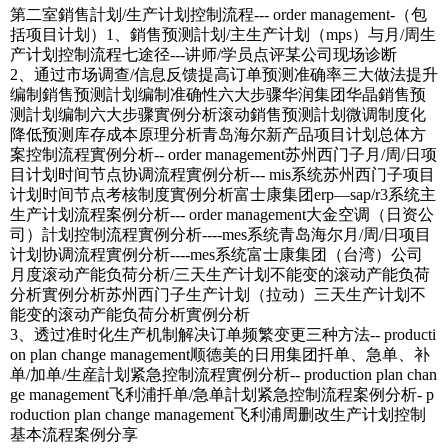
第二室銷售計划/生产计划控制流程--- order management-（包
括项目计划）1、銷售预测計划/主生产计划（mps）与月/周生
产计划控制流程七途径---讲师/学员点评某公司现场诊断
2、通过市场调查/信息反馈提高订单预测准确率三大做法提升
编制銷售预测計划编制准确性六大步骤华润集团华晶銷售预
测計划编制六大步骤實例分析滚动銷售预测計划微调制度化
降低预测库存成本原理分析青岛海尔新产品项目计划总体方
案控制流程實例分析-- order management苏州西门子月/周/日项
目计划时间节点协调流程實例分析--- mis系统苏州西门子项目
计划时间节点考核制度實例分析富士康集团erp—sap/r3系统主
生产计划流程案例分析--- order management大金空调（日资公
司）計划控制流程實例分析----mes系统青岛海尔月/周/日项目
计划协调流程實例分析----mes系统富士康集团（台湾）公司
月度滚动产能负荷分析/三天生产计划不能变的滚动产能负荷
分析實例分析苏州西门子生产计划（拉动）三天生产计划不
能变的滚动产能负荷分析實例分析
3、透过准时化生产机制解决订单频繁变更三种方法-- producti
on plan change management顺德美的日用集团扦单、急单、补
单/加单/生産計划紧急控制流程實例分析-- production plan chan
ge management飞利浦扦单/急单計划紧急控制流程案例分析- p
roduction plan change management飞利浦周删改生产计划控制
基本流程案例分享