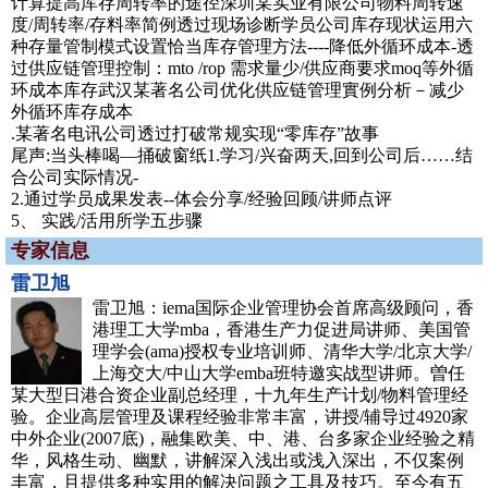
计算提高库存周转率的途径深圳某实业有限公司物料周转速
度/周转率/存料率简例透过现场诊断学员公司库存现状运用六
种存量管制模式设置恰当库存管理方法----降低外循环成本-透
过供应链管理控制：mto /rop 需求量少/供应商要求moq等外循
环成本库存武汉某著名公司优化供应链管理實例分析－减少
外循环库存成本
.某著名电讯公司透过打破常规实现“零库存”故事
尾声:当头棒喝—捅破窗纸1.学习/兴奋两天,回到公司后……结
合公司实际情况-
2.通过学员成果发表--体会分享/经验回顾/讲师点评
5、 实践/活用所学五步骤
专家信息
雷卫旭
雷卫旭：iema国际企业管理协会首席高级顾问，香
港理工大学mba，香港生产力促进局讲师、美国管
理学会(ama)授权专业培训师、清华大学/北京大学/
上海交大/中山大学emba班特邀实战型讲师。曽任
某大型日港合资企业副总经理，十九年生产计划/物料管理经
验。企业高层管理及课程经验非常丰富，讲授/辅导过4920家
中外企业(2007底)，融集欧美、中、港、台多家企业经验之精
华，风格生动、幽默，讲解深入浅出或浅入深出，不仅案例
丰富，且提供多种实用的解决问题之工具及技巧。至今有五