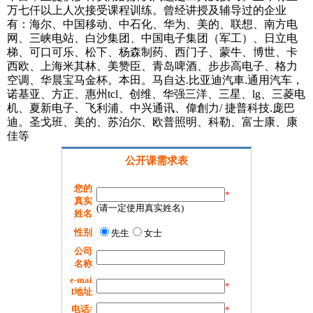
万七仟以上人次接受课程训练。曾经讲授及辅导过的企业
有：海尔、中国移动、中石化、华为、美的、联想、南方电
网、三峡电站、白沙集团、中国电子集团（军工）、日立电
梯、可口可乐、松下、杨森制药、西门子、蒙牛、博世、卡
西欧、上海米其林、美赞臣、青岛啤酒、步步高电子、格力
空调、华晨宝马金杯。本田。马自达.比亚迪汽車.通用汽车，
诺基亚、方正、惠州tcl、创维、华强三洋、三星、lg、三菱电
机、夏新电子、飞利浦、中兴通讯、偉創力/ 捷普科技.庞巴
迪。圣戈班、美的、苏泊尔、欧普照明、科勒、富士康、康
佳等
公开课需求表
您的
*
真实
(请一定使用真实姓名)
姓名
性别
先生
女士
公司
名称
e-mai
*
l地址
电话/
*