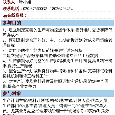
联系人：
叶小姐
联系电话：
020-87560032 18026426454
qq在线客服：
参与目的
1、建立制定完善的生产与物控运作体系 提升准时交货和降低
库存成本
2、预测及制定合理的短、中、长期销售计划 达成公司策略管
理目标
3、对自身的生产能力负荷预先进行详细分析
并建立完善产品数据机制 协助公司建立产品工程数据
4、生产前期做好完整的生产排程和周生产计划 提高备料准确
率,保持生产顺畅
5、配合生产计划做到良好物料损耗控制和备料 完善降低物料
损耗机制和停工待料工时
6、对生产进度及物料进度及时跟进和沟通协调 缩短生产周
期,提高企业竞争力
参与对象
生产计划主管/物料计划/采购/经理/主管/计划人员/跟单人员、
生产部门/经理/主管/管理人员、销售部门/经理/主管/跟单人
员。尤其业务副总经理带领管理干部现场诊断和实作对策效