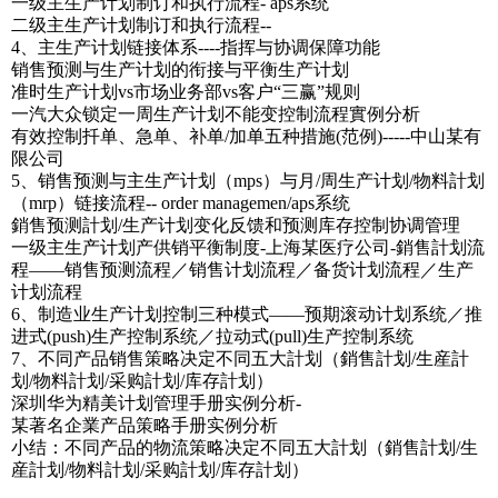
一级主生产计划制订和执行流程- aps系统
二级主生产计划制订和执行流程--
4、主生产计划链接体系----指挥与协调保障功能
销售预测与生产计划的衔接与平衡生产计划
准时生产计划vs市场业务部vs客户“三赢”规则
一汽大众锁定一周生产计划不能变控制流程實例分析
有效控制扦单、急单、补单/加单五种措施(范例)-----中山某有
限公司
5、销售预测与主生产计划（mps）与月/周生产计划/物料計划
（mrp）链接流程-- order managemen/aps系统
銷售预测計划/生产计划变化反馈和预测库存控制协调管理
一级主生产计划产供销平衡制度-上海某医疗公司-銷售計划流
程――销售预测流程／销售计划流程／备货计划流程／生产
计划流程
6、制造业生产计划控制三种模式――预期滚动计划系统／推
进式(push)生产控制系统／拉动式(pull)生产控制系统
7、不同产品销售策略决定不同五大計划（銷售計划/生産計
划/物料計划/采购計划/库存計划）
深圳华为精美计划管理手册实例分析-
某著名企業产品策略手册实例分析
小结：不同产品的物流策略决定不同五大計划（銷售計划/生
産計划/物料計划/采购計划/库存計划）