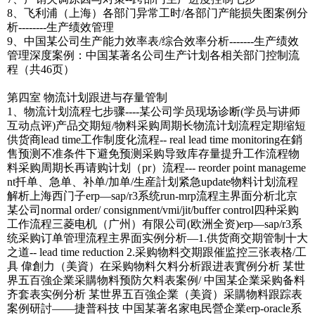
8、飞利浦（上海）各部门异常工时/各部门产能损失图案例分
析--------生产绩效管理
9、中国某公司生产能力效率表/综合效率分析-------生产绩效
管理深度案例：中国某著名公司生产计划各相关部门控制流
程（共46页）
第四室 物流计划跟进与存量管制
1、物流计划流程七步骤----某公司学员现场诊断(学员与讲师
互动点评)产品交期短/物料采购周期长物流计划流程定期缩短
供货商lead time工作制度化流程-- real lead time monitoring在銷
售预测不准条件下避免预测采购导致库存量提升工作流程物
料采购周期长再请购计划（pr）流程--- reorder point manageme
nt扦单、急单、补单/加单/生産計划紧急update物料计划流程
解析上海西门子erp—sap/r3系统run-mrp流程主界面分析北京
某公司normal order/ consignment/vmi/jit/buffer control四种采购
工作流程三菱电机（广州）有限公司(欧洲全资)erp—sap/r3系
统采购订单管理流程主界面实例分析—1.供货商交期管制十大
之道-- lead time reduction 2.采购物料交期跟催监控三张表格/工
具 偉創力（美資）在采购物料欠料分析跟进表實例分析 某世
界五百強企業采購物料预防欠料表案例/ 中国某企業采购备料
齐套表实例分析 某世界五百強企業（美資）采購物料跟踪表
案例研討――捷普科技 中国某著名家电民營企業erp-oracle系