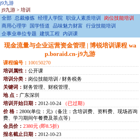
j9九游
j9九游
>
培训
全部
总裁修炼
经理人学院
职业人素质培训
岗位技能培训
商用心理学
国学悟道
品味魅力财富
行业技能培训
企事业单位专题
建筑工程
内训课
现金流量与企业运营资金管理 | 博锐培训课程 wa
p.boraid.cn-j9九游
课程编号：
100150270
培训属性：
公开课
培训分类：
岗位技能培训 / 财务税务
关键词：
财务管理、财税管理、
地 点：
广东深圳
培训开始日期：
2012-10-24
（已过期）
价 格：
2800(单位：元)（备注：含培训费、资料费、现场咨询
费、学习期间午餐费及茶点等）
会员价：
2380元 (即8.5折)
报名截止日期：
2012-10-23