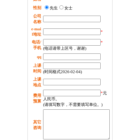
性别
先生
女士
公司
名称
e-mai
*
l地址
电话/
*
手机
(电话请带上区号，谢谢)
qq
上课
时间
(时间格式2026-02-04)
上课
地点
*
元
费用
人民币。
预算
(请填写数字，不需要填写单位。)
其它
咨询