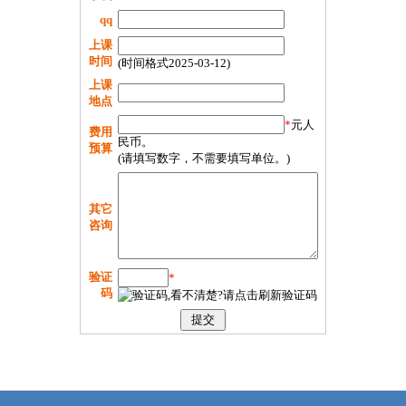
qq
上课
时间
(时间格式2025-03-12)
上课
地点
*
元人
费用
民币。
预算
(请填写数字，不需要填写单位。)
其它
咨询
验证
*
码