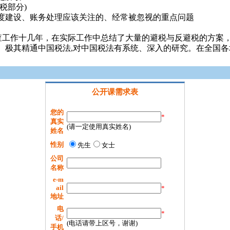
税部分)
制度建设、账务处理应该关注的、经常被忽视的重点问题
稽查工作十几年，在实际工作中总结了大量的避税与反避税的方案
。极其精通中国税法,对中国税法有系统、深入的研究。在全国
公开课需求表
您的
*
真实
(请一定使用真实姓名)
姓名
性别
先生
女士
公司
名称
e-m
ail
*
地址
电
*
话/
(电话请带上区号，谢谢)
手机