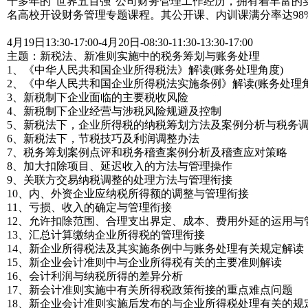
十多年的“世界五百强”公司财务管理工作经历，拥有着丰富的
名高校开设财务管理专题课程。其公开课、内训课满分率达98%
4月19日13:30-17:00-4月20日-08:30-11:30-13:30-17:00
主题：新税法、新准则实施中的税务筹划与账务处理
1、《中华人民共和国企业所得税法》解读(账务处理角度)
2、《中华人民共和国企业所得税法实施条例》解读(账务处理角
3、新税制下企业面临的主要税收风险
4、新税制下企业经营与涉税风险规避及控制
5、新税法下，企业所得税的纳税筹划方法及案例分析与税务
6、新税法下，节税技巧及利润调整办法
7、税务筹划案例点评和税务稽查案例分析及稽查应对策略
8、加大扣除项目、延迟收入的方法与管理操作
9、关联方交易纳税调整的处理方法与管理衔接
10、内、外资企业应纳税所得额的调整与管理衔接
11、亏损、收入的确定与管理衔接
12、允许扣除范围、合理支出界定、成本、费用外延的运用与
13、汇总计算缴纳企业所得税的管理衔接
14、新企业所得税法及其实施条例中与账务处理有关规定解读
15、新企业会计准则中与企业所得税有关的主要准则解读
16、会计利润与纳税所得的差异分析
17、新会计准则实施中有关所得税政策衔接的重点难点问题
18、新企业会计准则实施后发布的与企业所得税处理有关的规