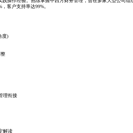
实践操作经验。熟练掌握中西方财务管理，曾在多家大型公司组
，客户支持率达99%。
度)
调整
管理衔接
定解读