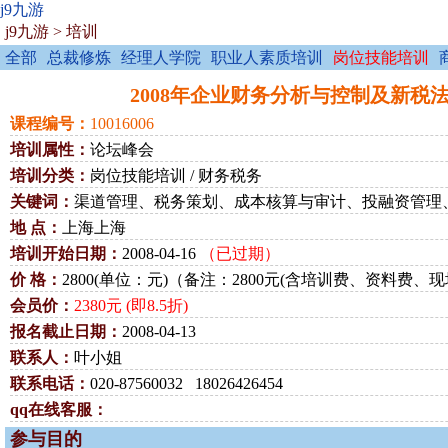
j9九游
j9九游
>
培训
全部
总裁修炼
经理人学院
职业人素质培训
岗位技能培训
2008年企业财务分析与控制及新税法、
课程编号：
10016006
培训属性：
论坛峰会
培训分类：
岗位技能培训 / 财务税务
关键词：
渠道管理、税务策划、成本核算与审计、投融资管理
地 点：
上海上海
培训开始日期：
2008-04-16
（已过期）
价 格：
2800(单位：元)（备注：2800元(含培训费、资料
会员价：
2380元 (即8.5折)
报名截止日期：
2008-04-13
联系人：
叶小姐
联系电话：
020-87560032 18026426454
qq在线客服：
参与目的