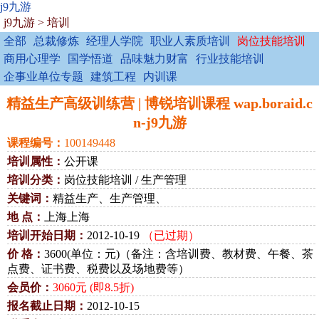
j9九游
j9九游
>
培训
全部
总裁修炼
经理人学院
职业人素质培训
岗位技能培训
商用心理学
国学悟道
品味魅力财富
行业技能培训
企事业单位专题
建筑工程
内训课
精益生产高级训练营 | 博锐培训课程 wap.boraid.c
n-j9九游
课程编号：
100149448
培训属性：
公开课
培训分类：
岗位技能培训 / 生产管理
关键词：
精益生产、生产管理、
地 点：
上海上海
培训开始日期：
2012-10-19
（已过期）
价 格：
3600(单位：元)（备注：含培训费、教材费、午餐、茶
点费、证书费、税费以及场地费等）
会员价：
3060元 (即8.5折)
报名截止日期：
2012-10-15