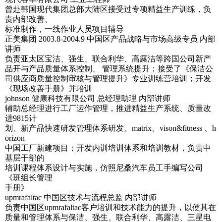
曾赴韩国现代集团总部大陆区接受过专项精益生产训练，负
责内部改善、
标准制作，一线作业人员项目辅导
正美集团 2003.8-2004.9 中国区产品战略与市场高级专员 内部
讲师
负责亚太区宝洁、强生、联合利华、高露洁等跨国公司新产
品开与产品质量体系控制、 管理系统提升；接受了《保洁公
司供应商质量控制审核与管理提升》专业训练营培训；开发
《现场改善手册》并培训
johnson 健康科技有限公司 总经理助理 内部讲师
辅助总经理进行工厂运作管理，推进精益生产系统、质量改
进9815计
划、新产品快速研发管理体系研发、matrix、vison&fitness 、h
orizon
中国工厂新建项目；开发内训培训体系和培训教材，负责中
基层干部的
培训课程体系设计与实施，仿照尼桑汽车员工手编写公司
《班组长管理
手册》
upmrafaltac 中国区技术与流程总监 内部讲师
负责中国区upmrafaltac客户培训和技术能力的提升，以使其在
质量和管理体系与保洁、强生、联合利华、高露洁、三星电