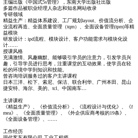
主编出版《中国式5s管理》，东南大学出版社出版
多篇作品被职业经理人杂志和知名网站收录
专研领域
精益生产：精益体系建设、工厂规划layout、价值流分析、企
业流程再造、全面质量管理（tqm）、全面设备管理(tpm)等精
益模块
研发设计：ipd流程、模块设计、客户功能需求与模块化设
计……
授课风格
充满激情、风趣幽默、能够吸引学员的注意力，引发学员兴
趣，引导学员进行思考，注重课堂的互动效果，使学员在轻
松的环境中学到知识和技能。
曾咨询培训服务过的客户主讲课程
日本三洋、松下、索尼、保洁、联合利华、广州本田、昆山
捷安特、海尔、美的、tcl、中国南车…
主讲课程
《精益生产》、《价值流分析》、《流程设计与优化》、《f
mea》、《全面质量管理》、《外企供应商考核的19条》、
《全面设备管理》、……
工作经历
现代客车有限公司 工业工程师