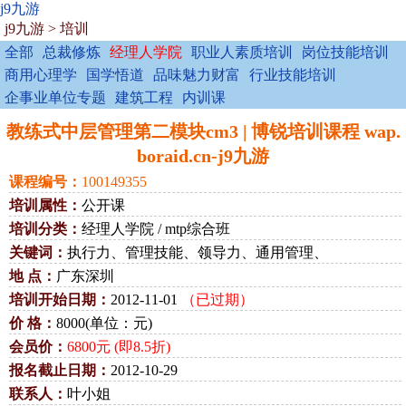
j9九游
j9九游
>
培训
全部
总裁修炼
经理人学院
职业人素质培训
岗位技能培训
商用心理学
国学悟道
品味魅力财富
行业技能培训
企事业单位专题
建筑工程
内训课
教练式中层管理第二模块cm3 | 博锐培训课程 wap.
boraid.cn-j9九游
课程编号：
100149355
培训属性：
公开课
培训分类：
经理人学院 / mtp综合班
关键词：
执行力、管理技能、领导力、通用管理、
地 点：
广东深圳
培训开始日期：
2012-11-01
（已过期）
价 格：
8000(单位：元)
会员价：
6800元 (即8.5折)
报名截止日期：
2012-10-29
联系人：
叶小姐