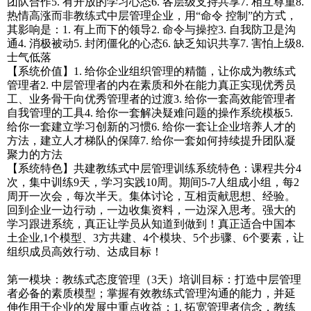
团队合作5. 有开放的学习心态6. 各层级支持共享7. 相互尊重8.
热情高涨而非教练式中层管理企业，用“命令 控制”的方式，
其影响是：1. 有上而下的领导2. 命令与操控3. 自我防卫是沟
通4. 消极被动5. 封闭僵化的心态6. 缺乏知识共享7. 害怕上级8.
士气低落
【系统价值】1. 给你企业组织管理的精髓，让你成为教练式
管理者2. 中层管理者的内在素质和外在能力真正实现优秀员
工、业务骨干向优秀管理者的过渡3. 给你一套高效能管理者
自我管理的工具4. 给你一套解决疑难问题的操作系统模板5.
给你一套建立学习创新的习惯6. 给你一套让企业培养人才的
方法，建立人才梯队的保障7. 给你一套如何持续提升团队凝
聚力的方法
【系统特色】共建教练式中层管理训练系统特色：课程共分4
次，集中训练9天，学习实践10周。期间5-7人组成小组，每2
周开一次会，每次半天。集体讨论，互相贡献思想、经验。
回到企业一边行动，一边收集资料，一边深入思考。强大的
学习跟进系统，真正让学员从知道到做到！真正适合中国本
土企业,1个模型、3方共建、4个模块、5个步骤、6个要素，让
组织成员高效行动、达成目标！
第一模块：教练式态度管理（3天）培训目标：打造中层管理
者必备的素质模型；掌握有效教练式管理沟通的能力，并延
伸作用于企业的发展中重点收益：1. 拓宽管理者信念，教练