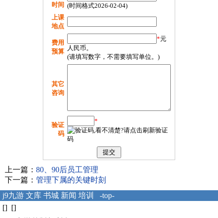
时间
(时间格式2026-02-04)
上课
地点
*
元
费用
人民币。
预算
(请填写数字，不需要填写单位。)
其它
咨询
*
验证
码
上一篇：
80、90后员工管理
下一篇：
管理下属的关键时刻
j9九游
文库
书城
新闻
培训
-top-
[] []