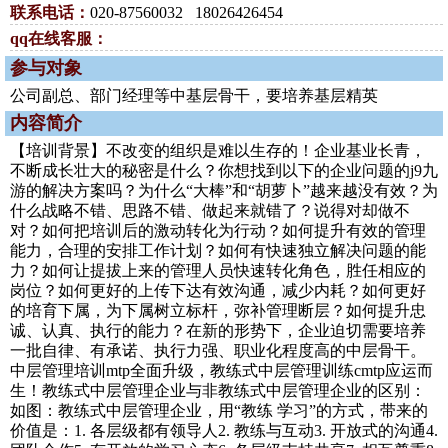
联系电话：
020-87560032 18026426454
qq在线客服：
参与对象
公司副总、部门经理等中基层骨干，要培养基层精英
内容简介
【培训背景】不改变的组织是难以生存的！企业基业长青，
不断成长壮大的秘密是什么？你想找到以下的企业问题的j9九
游的解决方案吗？为什么“大棒”和“胡萝卜”越来越没有效？为
什么战略不错、思路不错、做起来就错了？说得对却做不
对？如何把培训后的激动转化为行动？如何提升有效的管理
能力，合理的安排工作计划？如何有快速独立解决问题的能
力？如何让提拔上来的管理人员快速转化角色，胜任相应的
岗位？如何更好的上传下达有效沟通，减少内耗？如何更好
的培育下属，为下属树立标杆，弥补管理断层？如何提升忠
诚、认真、执行的能力？在新的形势下，企业迫切需要培养
一批自律、有承诺、执行力强、职业化程度高的中层骨干。
中层管理培训mtp全面升级，教练式中层管理训练cmtp应运而
生！教练式中层管理企业与非教练式中层管理企业的区别：
如图：教练式中层管理企业，用“教练 学习”的方式，带来的
价值是：1. 各层级都有领导人2. 教练与互动3. 开放式的沟通4.