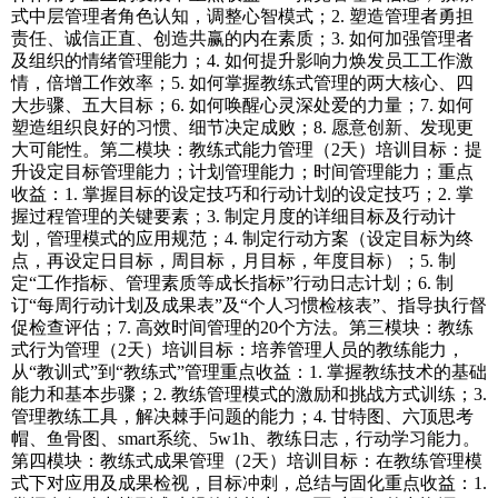
式中层管理者角色认知，调整心智模式；2. 塑造管理者勇担
责任、诚信正直、创造共赢的内在素质；3. 如何加强管理者
及组织的情绪管理能力；4. 如何提升影响力焕发员工工作激
情，倍增工作效率；5. 如何掌握教练式管理的两大核心、四
大步骤、五大目标；6. 如何唤醒心灵深处爱的力量；7. 如何
塑造组织良好的习惯、细节决定成败；8. 愿意创新、发现更
大可能性。第二模块：教练式能力管理（2天）培训目标：提
升设定目标管理能力；计划管理能力；时间管理能力；重点
收益：1. 掌握目标的设定技巧和行动计划的设定技巧；2. 掌
握过程管理的关键要素；3. 制定月度的详细目标及行动计
划，管理模式的应用规范；4. 制定行动方案（设定目标为终
点，再设定日目标，周目标，月目标，年度目标）；5. 制
定“工作指标、管理素质等成长指标”行动日志计划；6. 制
订“每周行动计划及成果表”及“个人习惯检核表”、指导执行督
促检查评估；7. 高效时间管理的20个方法。第三模块：教练
式行为管理（2天）培训目标：培养管理人员的教练能力，
从“教训式”到“教练式”管理重点收益：1. 掌握教练技术的基础
能力和基本步骤；2. 教练管理模式的激励和挑战方式训练；3.
管理教练工具，解决棘手问题的能力；4. 甘特图、六顶思考
帽、鱼骨图、smart系统、5w1h、教练日志，行动学习能力。
第四模块：教练式成果管理（2天）培训目标：在教练管理模
式下对应用及成果检视，目标冲刺，总结与固化重点收益：1.